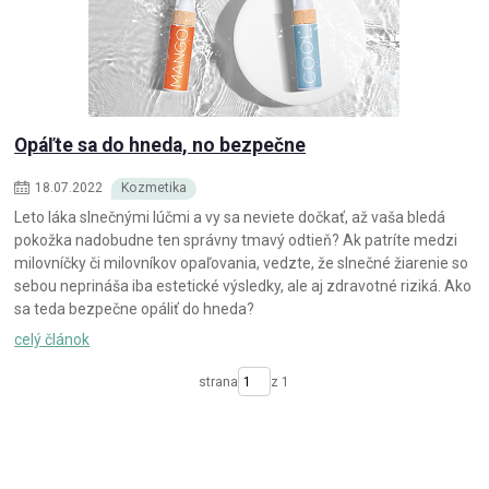
Opáľte sa do hneda, no bezpečne
18
.
07
.
2022
Kozmetika
Leto láka slnečnými lúčmi a vy sa neviete dočkať, až vaša bledá
pokožka nadobudne ten správny tmavý odtieň? Ak patríte medzi
milovníčky či milovníkov opaľovania, vedzte, že slnečné žiarenie so
sebou neprináša iba estetické výsledky, ale aj zdravotné riziká. Ako
sa teda bezpečne opáliť do hneda?
celý článok
strana
z 1