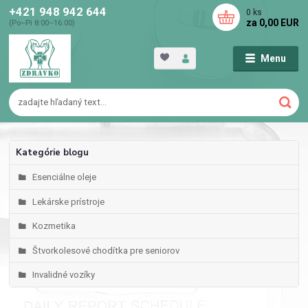
+421 948 942 644
0
ks
za
0,00 EUR
(Po–Pi 8:00–16:00)
Menu
Kategórie blogu
Esenciálne oleje
Lekárske prístroje
Kozmetika
Štvorkolesové chodítka pre seniorov
Invalidné vozíky