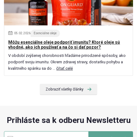
05
.
02
.
2026
Esenciálne oleje
Môžu esenciálne oleje podporiť imunitu? Ktoré oleje sú
vhodné, ako ich používať a na čo si dať pozor?
V období zvýšenej chorobnosti hľadáme prirodzené spôsoby, ako
podporiť svoju imunitu. Okrem zdravej stravy, dostatku pohybu a
kvalitného spánku sa do ...
čítať celé
Zobraziť všetky články
Prihláste sa k odberu Newsletteru