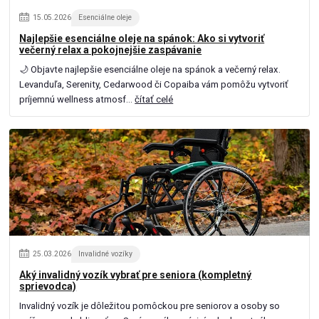
15
.
05
.
2026
Esenciálne oleje
Najlepšie esenciálne oleje na spánok: Ako si vytvoriť
večerný relax a pokojnejšie zaspávanie
🌙 Objavte najlepšie esenciálne oleje na spánok a večerný relax.
Levanduľa, Serenity, Cedarwood či Copaiba vám pomôžu vytvoriť
príjemnú wellness atmosf...
čítať celé
25
.
03
.
2026
Invalidné vozíky
Aký invalidný vozík vybrať pre seniora (kompletný
sprievodca)
Invalidný vozík je dôležitou pomôckou pre seniorov a osoby so