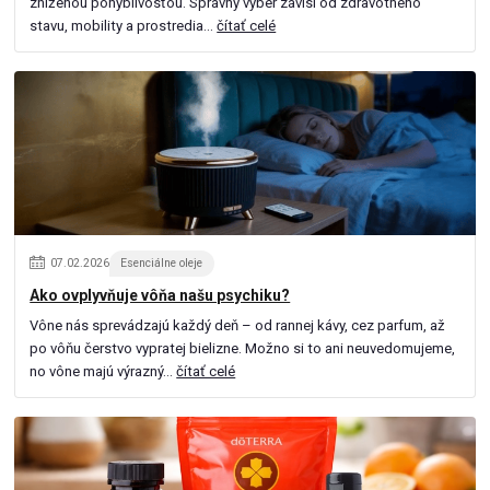
zníženou pohyblivosťou. Správny výber závisí od zdravotného
stavu, mobility a prostredia...
čítať celé
07
.
02
.
2026
Esenciálne oleje
Ako ovplyvňuje vôňa našu psychiku?
Vône nás sprevádzajú každý deň – od rannej kávy, cez parfum, až
po vôňu čerstvo vypratej bielizne. Možno si to ani neuvedomujeme,
no vône majú výrazný...
čítať celé