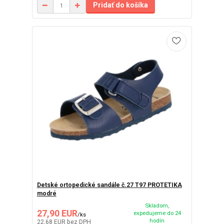
Pridať do košíka
Detské ortopedické sandále č.27 T97 PROTETIKA
modré
Skladom,
27,90 EUR
expedujeme do 24
/
ks
hodín
22,68 EUR
bez DPH