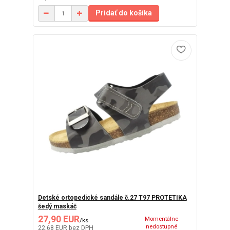
Pridať do košíka
Detské ortopedické sandále č.27 T97 PROTETIKA
šedý maskáč
27,90 EUR
Momentálne
/
ks
nedostupné
22,68 EUR
bez DPH