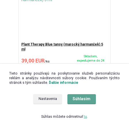
Plant Therapy Blue tansy (marocký harmanček) 5
ml
Skladom,
39,00 EUR
expedujeme do 24
/
ks
hodín
31,71 EUR
bez DPH
Tieto stránky používajú na poskytovanie služieb personalizáciu
Pridať do košíka
reklám a analýzu návštevnosti súbory cookie. Používaním týchto
stránok s tým súhlasíte.
Ďalšie informácie
Súhlasím
Nastavenia
Súhlas môžete odmietnuť
tu
.