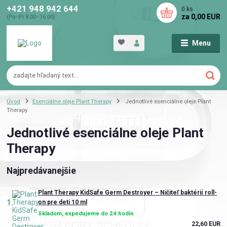
+421 948 942 644
0
ks
za
0,00 EUR
(Po–Pi 8:00–16:00)
Menu
Úvod
Esenciálne oleje Plant Therapy
Jednotlivé esenciálne oleje Plant
Therapy
Jednotlivé esenciálne oleje Plant
Therapy
Najpredávanejšie
Plant Therapy KidSafe Germ Destroyer – Ničiteľ baktérií roll-
1.
on pre deti 10 ml
Skladom, expedujeme do 24 hodín
22,60 EUR