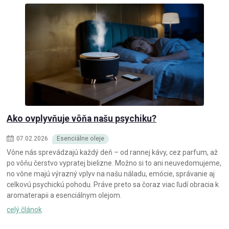
Ako ovplyvňuje vôňa našu psychiku?
07
.
02
.
2026
Esenciálne oleje
Vône nás sprevádzajú každý deň – od rannej kávy, cez parfum, až
po vôňu čerstvo vypratej bielizne. Možno si to ani neuvedomujeme,
no vône majú výrazný vplyv na našu náladu, emócie, správanie aj
celkovú psychickú pohodu. Práve preto sa čoraz viac ľudí obracia k
aromaterapii a esenciálnym olejom.
celý článok