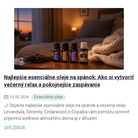
Najlepšie esenciálne oleje na spánok: Ako si vytvoriť
večerný relax a pokojnejšie zaspávanie
15
.
05
.
2026
Esenciálne oleje
🌙 Objavte najlepšie esenciálne oleje na spánok a večerný relax.
Levanduľa, Serenity, Cedarwood či Copaiba vám pomôžu vytvoriť
príjemnú wellness atmosféru doma aj v difuzéri.
celý článok