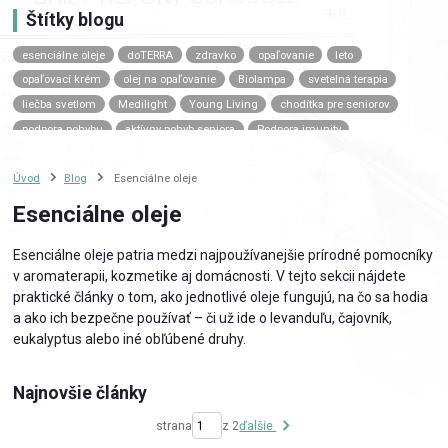
Štítky blogu
esenciálne oleje
doTERRA
zdravko
opaľovanie
leto
opaľovací krém
olej na opaľovanie
Biolampa
svetelná terapia
liečba svetlom
Medilight
Young Living
chodítka pre seniorov
podpora pohybu
aktívny pohyb seniora
Podpora imunity
Esenciálne oleje
DOTERRA
Doterra on guard
Imunita
Doterra
Úvod
Blog
Esenciálne oleje
Young living
Spánok
Stres
Dobrá nálada
Psychika
Duševná rovnováha
Vyhorenie
Mentálna únava
invalidný vozík
Esenciálne oleje
invalidné vozíky
vozík pre seniora
mechanický vozík
elektrický vozík
transportný vozík
pomôcky pre seniorov
Esenciálne oleje patria medzi najpoužívanejšie prírodné pomocníky
v aromaterapii, kozmetike aj domácnosti. V tejto sekcii nájdete
mobilita seniorov
esenciálne oleje na spánok
večerný relax
praktické články o tom, ako jednotlivé oleje fungujú, na čo sa hodia
aromaterapia
difuzér
levanduľa
relax
wellness doma
a ako ich bezpečne používať – či už ide o levanduľu, čajovník,
spánok
relaxačné oleje
eukalyptus alebo iné obľúbené druhy.
Najnovšie články
strana
z 2
ďalšie