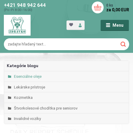
+421 948 942 644
0
ks
za
0,00 EUR
(Po–Pi 8:00–16:00)
Menu
Kategórie blogu
Esenciálne oleje
Lekárske prístroje
Kozmetika
Štvorkolesové chodítka pre seniorov
Invalidné vozíky