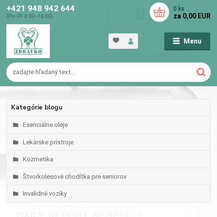
+421 948 942 644
0
ks
za
0,00 EUR
(Po–Pi 8:00–16:00)
Menu
Kategórie blogu
Esenciálne oleje
Lekárske prístroje
Kozmetika
Štvorkolesové chodítka pre seniorov
Invalidné vozíky