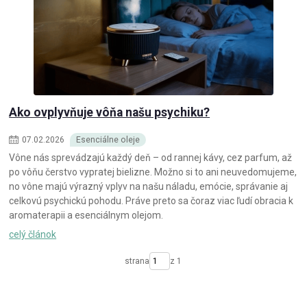
Ako ovplyvňuje vôňa našu psychiku?
07
.
02
.
2026
Esenciálne oleje
Vône nás sprevádzajú každý deň – od rannej kávy, cez parfum, až
po vôňu čerstvo vypratej bielizne. Možno si to ani neuvedomujeme,
no vône majú výrazný vplyv na našu náladu, emócie, správanie aj
celkovú psychickú pohodu. Práve preto sa čoraz viac ľudí obracia k
aromaterapii a esenciálnym olejom.
celý článok
strana
z 1