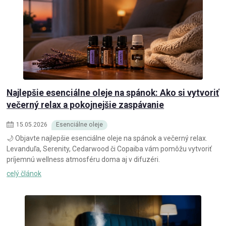
Najlepšie esenciálne oleje na spánok: Ako si vytvoriť
večerný relax a pokojnejšie zaspávanie
15
.
05
.
2026
Esenciálne oleje
🌙 Objavte najlepšie esenciálne oleje na spánok a večerný relax.
Levanduľa, Serenity, Cedarwood či Copaiba vám pomôžu vytvoriť
príjemnú wellness atmosféru doma aj v difuzéri.
celý článok