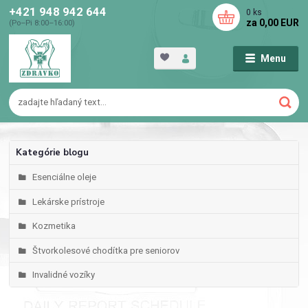
+421 948 942 644
0
ks
za
0,00 EUR
(Po–Pi 8:00–16:00)
Menu
Kategórie blogu
Esenciálne oleje
Lekárske prístroje
Kozmetika
Štvorkolesové chodítka pre seniorov
Invalidné vozíky