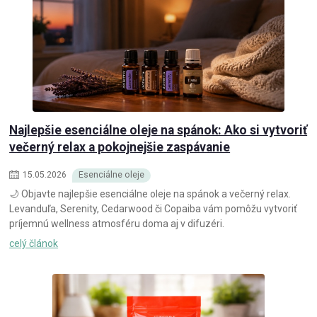
Najlepšie esenciálne oleje na spánok: Ako si vytvoriť
večerný relax a pokojnejšie zaspávanie
15
.
05
.
2026
Esenciálne oleje
🌙 Objavte najlepšie esenciálne oleje na spánok a večerný relax.
Levanduľa, Serenity, Cedarwood či Copaiba vám pomôžu vytvoriť
príjemnú wellness atmosféru doma aj v difuzéri.
celý článok