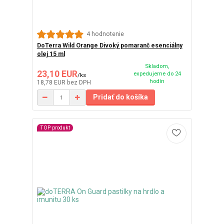
4 hodnotenie
DoTerra Wild Orange Divoký pomaranč esenciálny
olej 15 ml
Skladom,
23,10 EUR
expedujeme do 24
/
ks
hodín
18,78 EUR
bez DPH
Pridať do košíka
TOP produkt