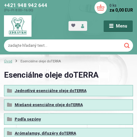
+421 948 942 644
0
ks
za
0,00 EUR
(Po–Pi 8:00–16:00)
Menu
Úvod
Esenciálne oleje doTERRA
Esenciálne oleje doTERRA
Jednotlivé esenciálne oleje doTERRA
Miešané esenciálne oleje doTERRA
Podľa sezóny
Arómalampy, difuzéry doTERRA