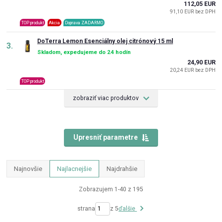
112,05 EUR
91,10 EUR bez DPH
TOP produkt
Akcia
Doprava ZADARMO
DoTerra Lemon Esenciálny olej citrónový 15 ml
3.
Skladom, expedujeme do 24 hodín
24,90 EUR
20,24 EUR bez DPH
TOP produkt
zobraziť viac produktov
Upresniť parametre
Najnovšie
Najlacnejšie
Najdrahšie
Zobrazujem 1-40 z 195
strana
z 5
ďalšie