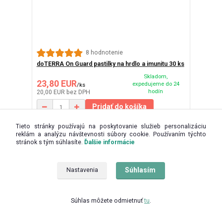
8 hodnotenie
doTERRA On Guard pastilky na hrdlo a imunitu 30 ks
Skladom,
23,80 EUR
expedujeme do 24
/
ks
hodín
20,00 EUR
bez DPH
Pridať do košíka
Tieto stránky používajú na poskytovanie služieb personalizáciu
reklám a analýzu návštevnosti súbory cookie. Používaním týchto
TOP produkt
stránok s tým súhlasíte.
Ďalšie informácie
Súhlasím
Nastavenia
Súhlas môžete odmietnuť
tu
.