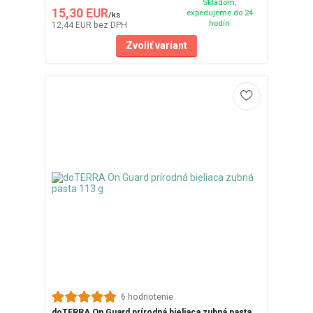
Skladom,
15,30 EUR
expedujeme do 24
/
ks
hodín
12,44 EUR
bez DPH
Zvoliť variant
6 hodnotenie
doTERRA On Guard prírodná bieliaca zubná pasta