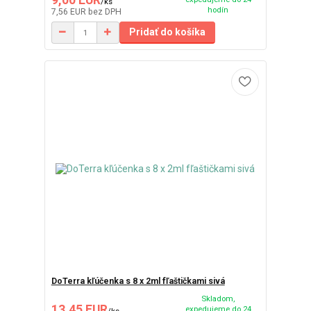
/
ks
hodín
7,56 EUR
bez DPH
Pridať do košíka
DoTerra kľúčenka s 8 x 2ml fľaštičkami sivá
Skladom,
13,45 EUR
expedujeme do 24
/
ks