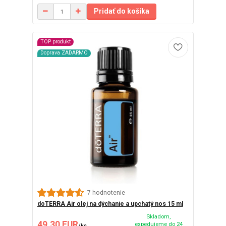
Pridať do košíka
TOP produkt
Doprava ZADARMO
7 hodnotenie
doTERRA Air olej na dýchanie a upchatý nos 15 ml
Skladom,
49,30 EUR
expedujeme do 24
/
ks