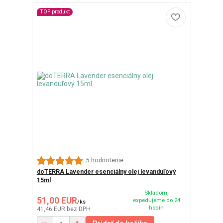
TOP produkt
5 hodnotenie
doTERRA Lavender esenciálny olej levanduľový
15ml
Skladom,
51,00 EUR
expedujeme do 24
/
ks
hodín
41,46 EUR
bez DPH