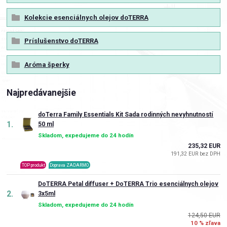
Kolekcie esenciálnych olejov doTERRA
Príslušenstvo doTERRA
Aróma šperky
Najpredávanejšie
doTerra Family Essentials Kit Sada rodinných nevyhnutností
1.
50 ml
Skladom, expedujeme do 24 hodín
235,32 EUR
191,32 EUR bez DPH
TOP produkt
Doprava ZADARMO
DoTERRA Petal diffuser + DoTERRA Trio esenciálnych olejov
2.
3x5ml
Skladom, expedujeme do 24 hodín
124,50 EUR
10 % zľava