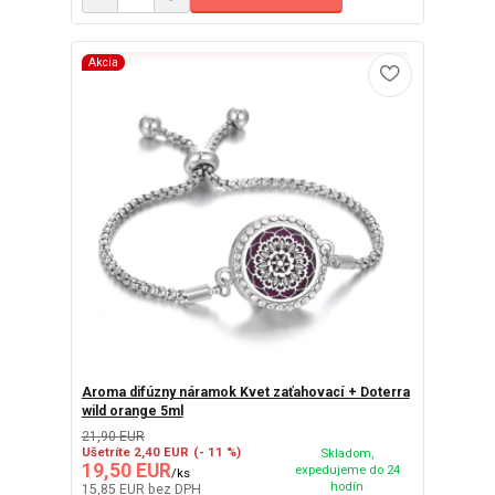
Akcia
Aroma difúzny náramok Kvet zaťahovací + Doterra
wild orange 5ml
21,90 EUR
Ušetríte 2,40 EUR
(- 11 %)
Skladom,
19,50 EUR
expedujeme do 24
/
ks
hodín
15,85 EUR
bez DPH