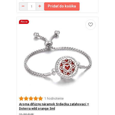
Pridať do košíka
Akcia
1 hodnotenie
Aroma difúzny náramok Srdiečka zaťahovací +
Doterra wild orange 5ml
21,90 EUR