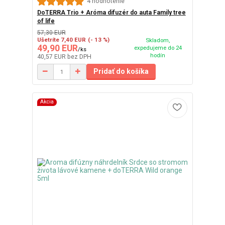
4 hodnotenie
DoTERRA Trio + Aróma difuzér do auta Family tree
of life
57,30 EUR
Ušetríte 7,40 EUR
(- 13 %)
Skladom,
49,90 EUR
expedujeme do 24
/
ks
hodín
40,57 EUR
bez DPH
Pridať do košíka
Akcia