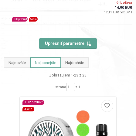
9 % zľava
14,90 EUR
12,11 EUR bez DPH
TOP produkt
Akcia
Upresniť parametre
Najnovšie
Najlacnejšie
Najdrahšie
Zobrazujem 1-23 z 23
strana
z 1
TOP produkt
Akcia