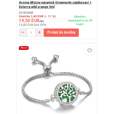
Aroma difúzny náramok Ornamenty zaťahovací +
Doterra wild orange 5ml
21,90 EUR
Ušetríte 2,40 EUR
(- 11 %)
Skladom,
19,50 EUR
expedujeme do 24
/
ks
hodín
15,85 EUR
bez DPH
Pridať do košíka
Akcia