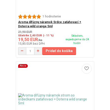
1 hodnotenie
Aroma difúzny náramok Srdce zaťahovací +
Doterra wild orange 5ml
21,90 EUR
Ušetríte 2,40 EUR
(- 11 %)
Skladom,
19,50 EUR
expedujeme do 24
/
ks
hodín
15,85 EUR
bez DPH
Pridať do košíka
Akcia