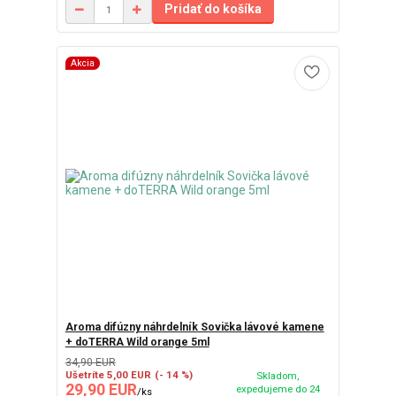
Pridať do košíka
Akcia
Aroma difúzny náhrdelník Sovička lávové kamene
+ doTERRA Wild orange 5ml
34,90 EUR
Ušetríte 5,00 EUR
(- 14 %)
Skladom,
29,90 EUR
expedujeme do 24
/
ks