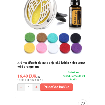
Aróma difuzér do auta anjelské krídla + doTERRA
Wild orange 5ml
Skladom,
16,40 EUR
expedujeme do 24
/
ks
hodín
13,33 EUR
bez DPH
Pridať do košíka