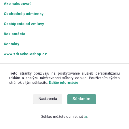
Ako nakupovať
Obchodné podmienky
Odstúpenie od zmluvy
Reklamácia
Kontakty
www.zdravko-eshop.cz
Povolenia
Tieto stránky používajú na poskytovanie služieb personalizáciu
reklám a analýzu návštevnosti súbory cookie. Používaním týchto
stránok s tým súhlasíte.
Ďalšie informácie
Povolenie VÚC Košice:
4485/2016/OSVaZ-19868
Súhlasím
Nastavenia
Súhlas môžete odmietnuť
tu
.