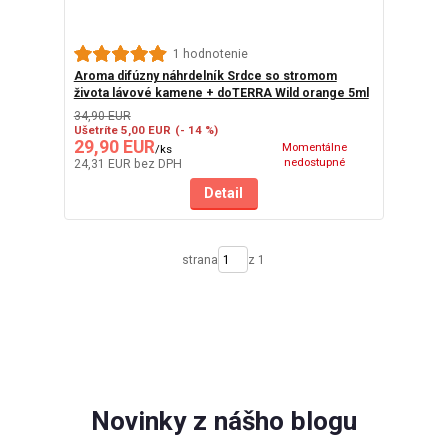
1 hodnotenie
Aroma difúzny náhrdelník Srdce so stromom
života lávové kamene + doTERRA Wild orange 5ml
34,90 EUR
Ušetríte 5,00 EUR
(- 14 %)
29,90 EUR
Momentálne
/
ks
nedostupné
24,31 EUR
bez DPH
Detail
strana
z 1
Novinky z nášho blogu