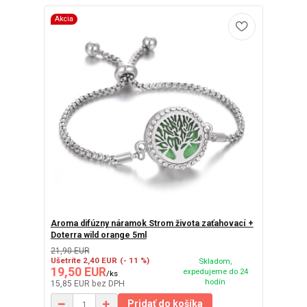
Akcia
Aroma difúzny náramok Strom života zaťahovací +
Doterra wild orange 5ml
21,90 EUR
Ušetríte 2,40 EUR
(- 11 %)
Skladom,
19,50 EUR
expedujeme do 24
/
ks
hodín
15,85 EUR
bez DPH
Pridať do košíka