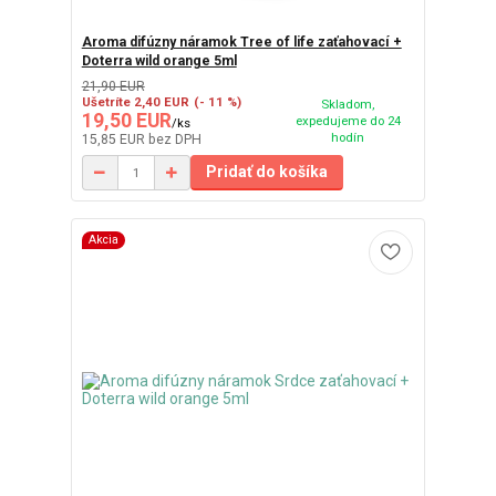
Aroma difúzny náramok Tree of life zaťahovací +
Doterra wild orange 5ml
21,90 EUR
Ušetríte 2,40 EUR
(- 11 %)
Skladom,
19,50 EUR
expedujeme do 24
/
ks
hodín
15,85 EUR
bez DPH
Pridať do košíka
Akcia