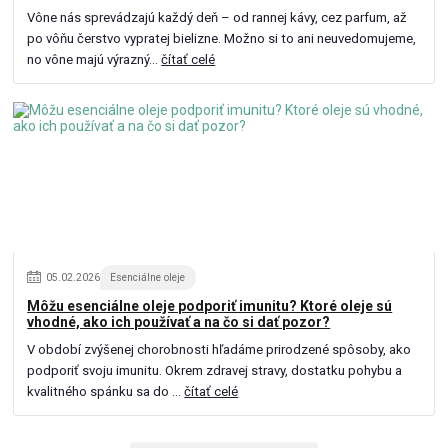
Vône nás sprevádzajú každý deň – od rannej kávy, cez parfum, až
po vôňu čerstvo vypratej bielizne. Možno si to ani neuvedomujeme,
no vône majú výrazný...
čítať celé
05
.
02
.
2026
Esenciálne oleje
Môžu esenciálne oleje podporiť imunitu? Ktoré oleje sú
vhodné, ako ich používať a na čo si dať pozor?
V období zvýšenej chorobnosti hľadáme prirodzené spôsoby, ako
podporiť svoju imunitu. Okrem zdravej stravy, dostatku pohybu a
kvalitného spánku sa do ...
čítať celé