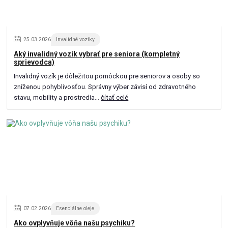
25
.
03
.
2026
Invalidné vozíky
Aký invalidný vozík vybrať pre seniora (kompletný
sprievodca)
Invalidný vozík je dôležitou pomôckou pre seniorov a osoby so
zníženou pohyblivosťou. Správny výber závisí od zdravotného
stavu, mobility a prostredia...
čítať celé
07
.
02
.
2026
Esenciálne oleje
Ako ovplyvňuje vôňa našu psychiku?