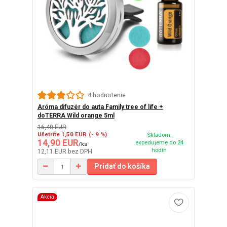
4 hodnotenie
Aróma difuzér do auta Family tree of life +
doTERRA Wild orange 5ml
16,40 EUR
Ušetríte 1,50 EUR
(- 9 %)
Skladom,
14,90 EUR
expedujeme do 24
/
ks
hodín
12,11 EUR
bez DPH
Pridať do košíka
Akcia