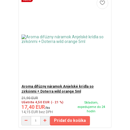
Aroma difúzny náramok Anjelské krídla so
zirkónmi + Doterra wild orange 5ml
21,90 EUR
Ušetríte 4,50 EUR
(- 21 %)
Skladom,
17,40 EUR
expedujeme do 24
/
ks
hodín
14,15 EUR
bez DPH
Pridať do košíka