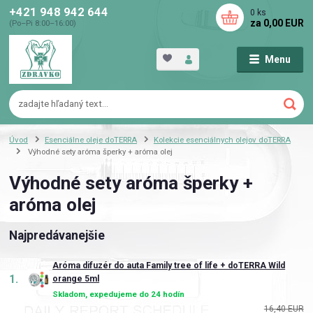
+421 948 942 644
0
ks
za
0,00 EUR
(Po–Pi 8:00–16:00)
Menu
Úvod
Esenciálne oleje doTERRA
Kolekcie esenciálnych olejov doTERRA
Výhodné sety aróma šperky + aróma olej
Výhodné sety aróma šperky +
aróma olej
Najpredávanejšie
Aróma difuzér do auta Family tree of life + doTERRA Wild
1.
orange 5ml
Skladom, expedujeme do 24 hodín
16,40 EUR