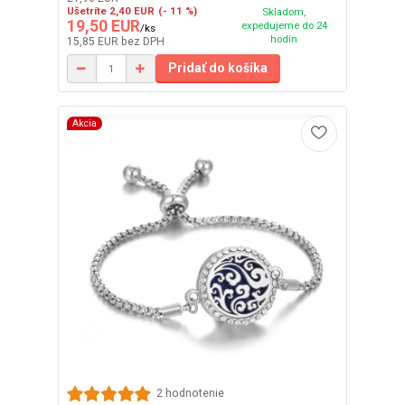
Ušetríte 2,40 EUR
(- 11 %)
Skladom,
19,50 EUR
expedujeme do 24
/
ks
hodín
15,85 EUR
bez DPH
Pridať do košíka
Akcia
2 hodnotenie