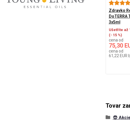
Zdravko Re
DoTERRA Tr
3x5ml
Ušetříte až
(- 15 %)
cena od
75,30 E
cena od
61,22 EUR
Tovar za
😎 Akcie