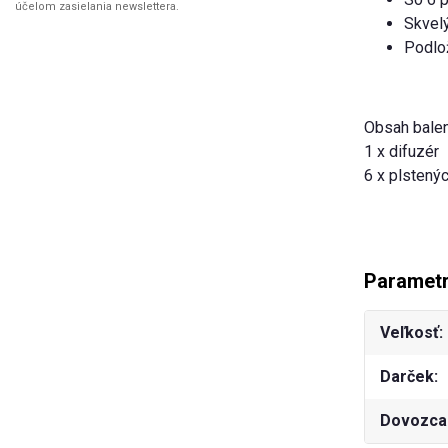
účelom zasielania newslettera.
Skvelý
Podlo
Obsah balen
1 x difuzér
6 x plstený
Paramet
Veľkosť
Darček
Dovozca