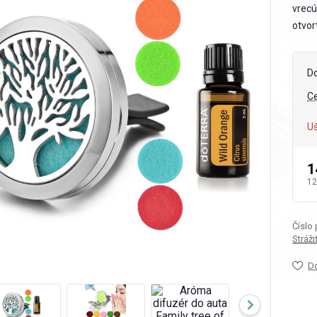
vrecú
otvor
D
C
Uš
1
12
Číslo
Stráž
D