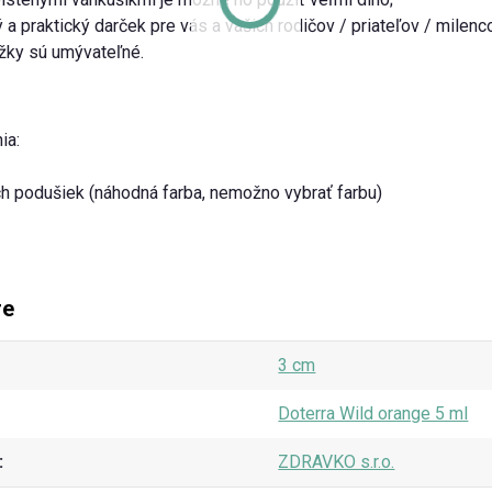
 a praktický darček pre vás a vašich rodičov / priateľov / milenc
žky sú umývateľné.
ia:
ch podušiek (náhodná farba, nemožno vybrať farbu)
re
3 cm
Doterra Wild orange 5 ml
ZDRAVKO s.r.o.