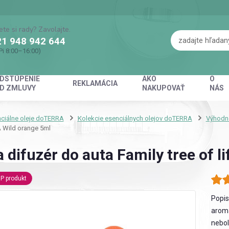
ete si rady? Zavolajte.
1 948 942 644
Pi 8:00–16:00)
DSTÚPENIE
AKO
O
REKLAMÁCIA
D ZMLUVY
NAKUPOVAŤ
NÁS
ciálne oleje doTERRA
Kolekcie esenciálnych olejov doTERRA
Výhodné
A Wild orange 5ml
difuzér do auta Family tree of 
P produkt
Popis
aroma
nebol