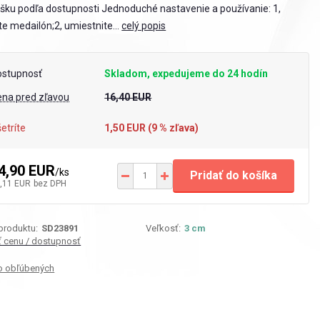
šku podľa dostupnosti Jednoduché nastavenie a používanie: 1,
te medailón;2, umiestnite...
celý popis
ostupnosť
Skladom, expedujeme do 24 hodín
ena pred zľavou
16,40 EUR
etríte
1,50 EUR (
9
% zľava)
4,90 EUR
/
ks
Pridať do košíka
,11 EUR
bez DPH
 produktu:
SD23891
Veľkosť:
3 cm
iť cenu / dostupnosť
o obľúbených