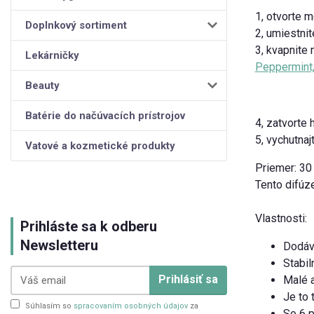
1, otvorte m
Doplnkový sortiment
2, umiestni
3, kvapnite
Lekárničky
Peppermint,
Beauty
Batérie do načúvacích prístrojov
4, zatvorte 
5, vychutnaj
Vatové a kozmetické produkty
Priemer: 3
Tento difúze
Vlastnosti:
Prihláste sa k odberu
Newsletteru
Dodáv
Stabil
Prihlásiť sa
Malé 
Je to 
Súhlasím so
spracovaním osobných údajov
za
So 6 p