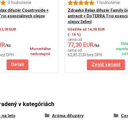
3 hodnotenie
1 hodnotenie
lax difuzér Countryside +
Zdravko Relax difuzér Family či
io esenciálnych olejov
antracit + DoTERRA Trio esenci
olejov 3x5ml
 13,30 EUR
Ušetříte až 14,30 EUR
(- 16 %)
cena od
UR
77,30 EUR
Skl
/
ks
/
ks
Momentálne
expedu
cena od
nedostupné
24 
bez DPH
62,85 EUR
bez DPH
Detail
Zvoliť variant
radený v kategóriách
 na leto
Aróma difuzéry
Ces