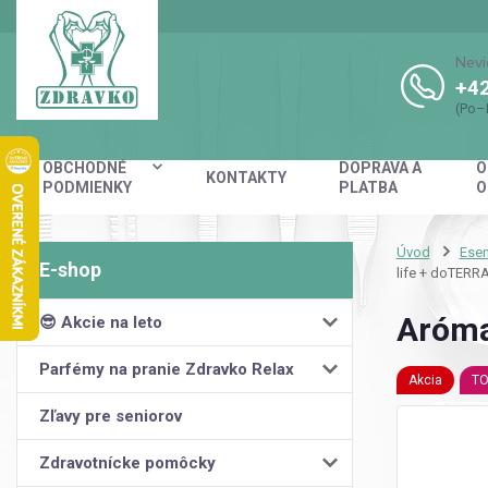
Nevi
+42
(Po–
OBCHODNÉ
DOPRAVA A
O
KONTAKTY
PODMIENKY
PLATBA
O
Úvod
Esen
life + doTERR
Aróma 
😎 Akcie na leto
Parfémy na pranie Zdravko Relax
Akcia
TO
Zľavy pre seniorov
Zdravotnícke pomôcky