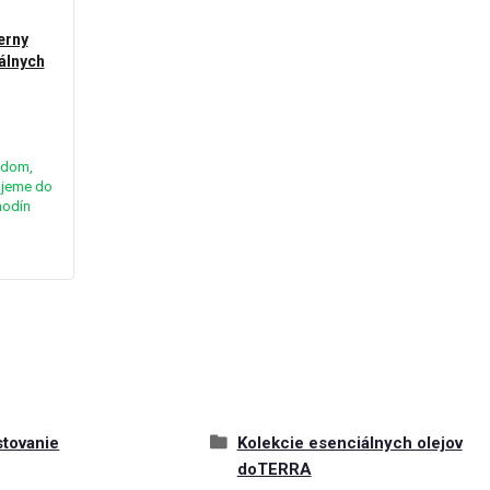
erny
álnych
adom,
jeme do
hodín
tovanie
Kolekcie esenciálnych olejov
doTERRA