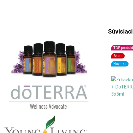
Súvisiac
TOP produk
Akcia
Novinka