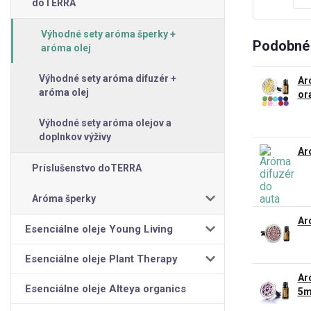
doTERRA
Výhodné sety aróma šperky +
Podobné 
aróma olej
Výhodné sety aróma difuzér +
Ar
aróma olej
or
Výhodné sety aróma olejov a
doplnkov výživy
Ar
Príslušenstvo doTERRA
Aróma šperky
Ar
Esenciálne oleje Young Living
Esenciálne oleje Plant Therapy
Ar
Esenciálne oleje Alteya organics
5m