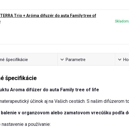
TERRA Trio + Aróma difuzér do auta Family tree of
e
Skladom,
é špecifikácie
Parametre
Ho
é špecifikácie
ktu Aroma difúzer do auta Family tree of life
aterapeutický účinok aj na Vašich cestách. S našim difúzerom to
balenie v organzovom alebo zamatovom vrecúšku podľa d
nastavenie a používanie: