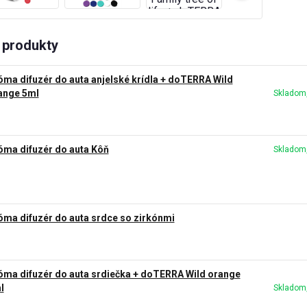
produkty
óma difuzér do auta anjelské krídla + doTERRA Wild
ange 5ml
Skladom,
óma difuzér do auta Kôň
Skladom,
óma difuzér do auta srdce so zirkónmi
óma difuzér do auta srdiečka + doTERRA Wild orange
l
Skladom,