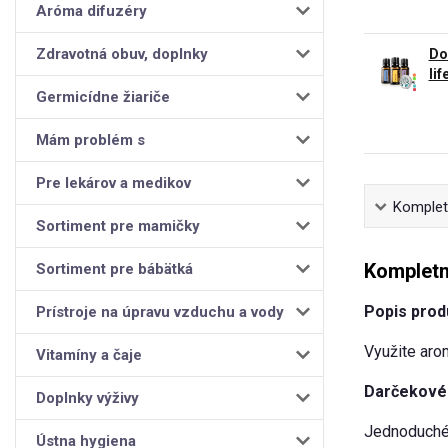
Aróma difuzéry
Zdravotná obuv, doplnky
Do
lif
Germicídne žiariče
Mám problém s
Pre lekárov a medikov
Kompletn
Sortiment pre mamičky
Kompletn
Sortiment pre bábätká
Popis produ
Prístroje na úpravu vzduchu a vody
Využite arom
Vitamíny a čaje
Darčekové 
Doplnky výživy
Jednoduché 
Ústna hygiena