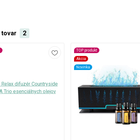
i tovar
2
t
TOP produkt
Akcia
Novinka