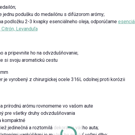
edailón;
te jednu podušku do medailónu s difúzorom arómy;
 na podložku 2-3 kvapky esenciálneho oleja,
odporúčame
esenciá
 Citrón, Levanduľa
ho a pripevnite ho na odvzdušňovanie;
te si svoju aromatickú cestu
0 mm
r je vyrobený z chirurgickej ocele 316L odolnej proti korózii
a prírodnú arómu rovnomerne vo vašom aute
ný pre všetky druhy odvzdušňovania
a kompaktné
tiež jedinečná a roztomilá dekorácia vášho auta;
lstenými vankúšikmi je možné ho použiť veľmi dlho;