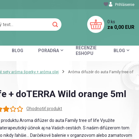
Prihlásenie
0
ks
za
0,00 EUR
RECENZIE
BLOG
PORADŇA
BLOG
ESHOPU
 sety aróma šperky + aróma olej
Aróma difuzér do auta Family tree of
life + doTERRA Wild orange 5ml
Ohodnotiť produkt
 produktu Aroma difúzer do auta Family tree of life Využite
terapeutický účinok aj na Vašich cestách. S našim difúzerom tom
o nikdy ľahšie... Darčekové balenie v organzovom alebo zamatovom