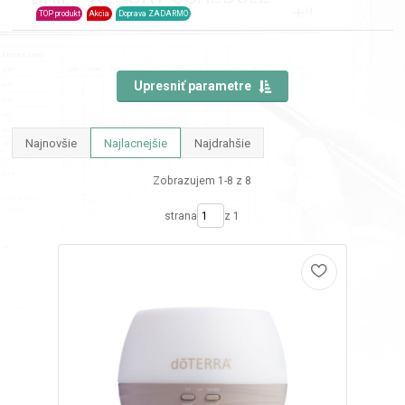
TOP produkt
Akcia
Doprava ZADARMO
Upresniť parametre
Najnovšie
Najlacnejšie
Najdrahšie
Zobrazujem 1-8 z 8
strana
z 1