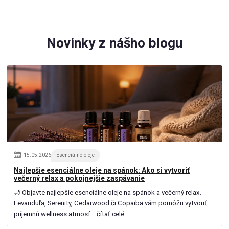
Novinky z nášho blogu
15
.
05
.
2026
Esenciálne oleje
Najlepšie esenciálne oleje na spánok: Ako si vytvoriť
večerný relax a pokojnejšie zaspávanie
🌙 Objavte najlepšie esenciálne oleje na spánok a večerný relax.
Levanduľa, Serenity, Cedarwood či Copaiba vám pomôžu vytvoriť
príjemnú wellness atmosf...
čítať celé