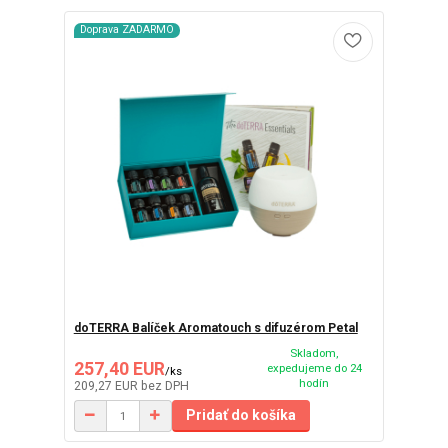
Doprava ZADARMO
doTERRA Balíček Aromatouch s difuzérom Petal
Skladom,
257,40 EUR
expedujeme do 24
/
ks
hodín
209,27 EUR
bez DPH
Pridať do košíka