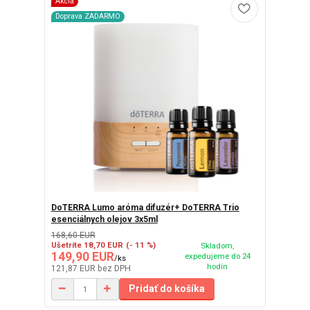
Akcia
Doprava ZADARMO
DoTERRA Lumo aróma difuzér+ DoTERRA Trio
esenciálnych olejov 3x5ml
168,60 EUR
Ušetríte 18,70 EUR
(- 11 %)
Skladom,
149,90 EUR
expedujeme do 24
/
ks
hodín
121,87 EUR
bez DPH
Pridať do košíka