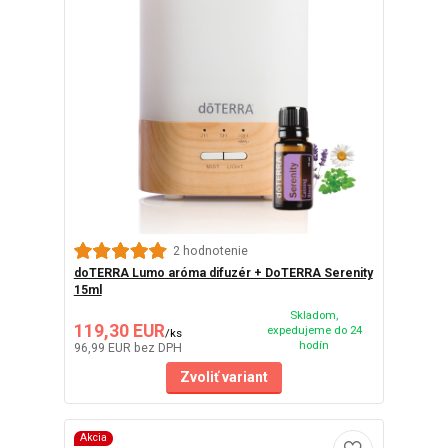
2 hodnotenie
doTERRA Lumo aróma difuzér + DoTERRA Serenity
15ml
Skladom,
119,30 EUR
expedujeme do 24
/
ks
hodín
96,99 EUR
bez DPH
Zvoliť variant
Akcia