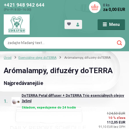
+421 948 942 644
0
ks
za
0,00 EUR
(Po–Pi 8:00–16:00)
Menu
Úvod
Esenciálne oleje doTERRA
Arómalampy, difuzéry doTERRA
Arómalampy, difuzéry doTERRA
Najpredávanejšie
DoTERRA Petal diffuser + DoTERRA Trio esenciálnych olejov
1.
3x5ml
Skladom, expedujeme do 24 hodín
124,50 EUR
10 % zľava
112,05 EUR
91,10 EUR bez DPH