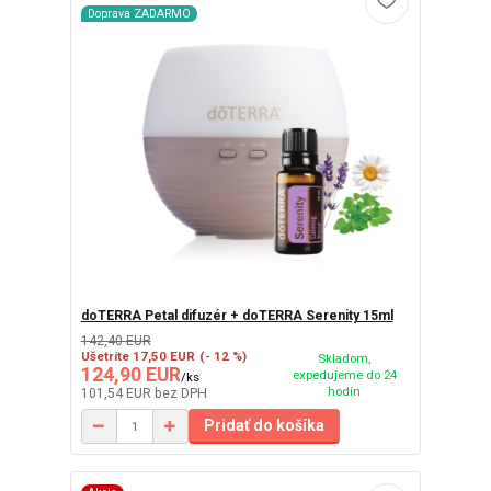
Doprava ZADARMO
doTERRA Petal difuzér + doTERRA Serenity 15ml
142,40 EUR
Ušetríte 17,50 EUR
(- 12 %)
Skladom,
124,90 EUR
expedujeme do 24
/
ks
hodín
101,54 EUR
bez DPH
Pridať do košíka