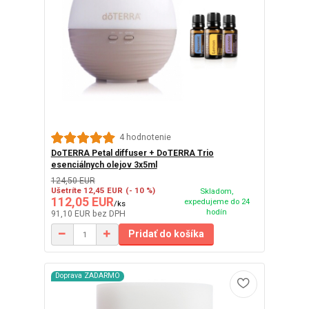
4 hodnotenie
DoTERRA Petal diffuser + DoTERRA Trio
esenciálnych olejov 3x5ml
124,50 EUR
Ušetríte 12,45 EUR
(- 10 %)
Skladom,
112,05 EUR
expedujeme do 24
/
ks
hodín
91,10 EUR
bez DPH
Pridať do košíka
Doprava ZADARMO