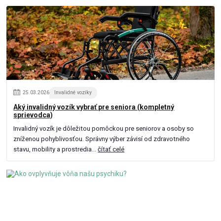
25
.
03
.
2026
Invalidné vozíky
Aký invalidný vozík vybrať pre seniora (kompletný
sprievodca)
Invalidný vozík je dôležitou pomôckou pre seniorov a osoby so
zníženou pohyblivosťou. Správny výber závisí od zdravotného
stavu, mobility a prostredia...
čítať celé