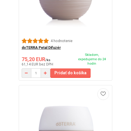
4 hodnotenie
doTERRA Petal Difuzér
Skladom,
75,20 EUR
expedujeme do 24
/
ks
hodín
61,14 EUR
bez DPH
Pridať do košíka