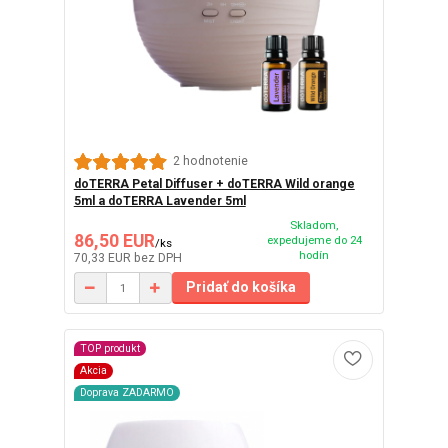
2 hodnotenie
doTERRA Petal Diffuser + doTERRA Wild orange
5ml a doTERRA Lavender 5ml
Skladom,
86,50 EUR
expedujeme do 24
/
ks
hodín
70,33 EUR
bez DPH
Pridať do košíka
TOP produkt
Akcia
Doprava ZADARMO