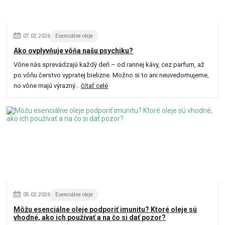
07
.
02
.
2026
Esenciálne oleje
Ako ovplyvňuje vôňa našu psychiku?
Vône nás sprevádzajú každý deň – od rannej kávy, cez parfum, až
po vôňu čerstvo vypratej bielizne. Možno si to ani neuvedomujeme,
no vône majú výrazný...
čítať celé
05
.
02
.
2026
Esenciálne oleje
Môžu esenciálne oleje podporiť imunitu? Ktoré oleje sú
vhodné, ako ich používať a na čo si dať pozor?