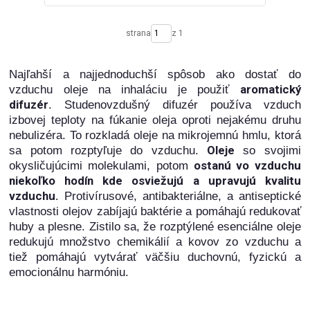
strana
z 1
Najľahší a najjednoduchší spôsob ako dostať do
aromatický
vzduchu oleje na inhaláciu je použiť
difuzér
. Studenovzdušný difuzér používa vzduch
izbovej teploty na fúkanie oleja oproti nejakému druhu
nebulizéra. To rozkladá oleje na mikrojemnú hmlu, ktorá
Oleje
sa potom rozptyľuje do vzduchu.
so svojimi
ostanú vo vzduchu
okysličujúcimi molekulami, potom
niekoľko hodín kde osviežujú a upravujú kvalitu
vzduchu.
Protivírusové, antibakteriálne, a antiseptické
vlastnosti olejov zabíjajú baktérie a pomáhajú redukovať
huby a plesne. Zistilo sa, že rozptýlené esenciálne oleje
redukujú množstvo chemikálií a kovov zo vzduchu a
tiež pomáhajú vytvárať väčšiu duchovnú, fyzickú a
emocionálnu harmóniu.