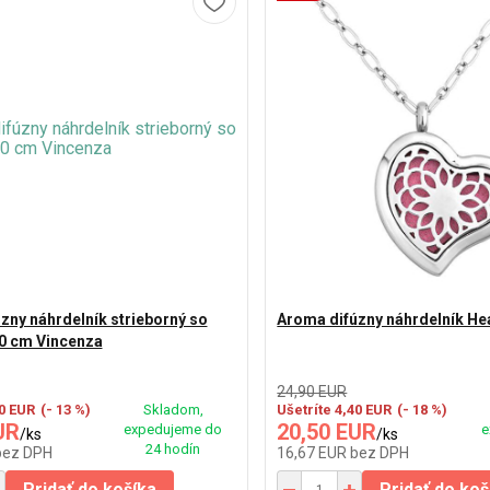
zny náhrdelník strieborný so
Aroma difúzny náhrdelník He
0 cm Vincenza
24,90 EUR
90 EUR
(- 13 %)
Skladom,
Ušetríte 4,40 EUR
(- 18 %)
UR
20,50 EUR
expedujeme do
e
/
ks
/
ks
24 hodín
bez DPH
16,67 EUR
bez DPH
Pridať do košíka
Pridať do koš