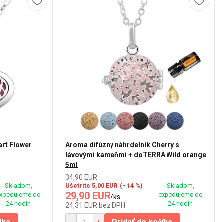
art Flower
Aroma difúzny náhrdelník Cherry s
lávovými kameňmi + doTERRA Wild orange
5ml
34,90 EUR
Skladom,
Ušetríte 5,00 EUR
(- 14 %)
Skladom,
29,90 EUR
xpedujeme do
expedujeme do
/
ks
24 hodín
24 hodín
24,31 EUR
bez DPH
íka
Pridať do košíka