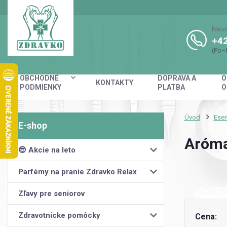
Nevi
+42
(Po–
OBCHODNÉ
DOPRAVA A
O
KONTAKTY
PODMIENKY
PLATBA
O
Úvod
Esen
Aróma
😎 Akcie na leto
Parfémy na pranie Zdravko Relax
Zľavy pre seniorov
Zdravotnícke pomôcky
Cena: