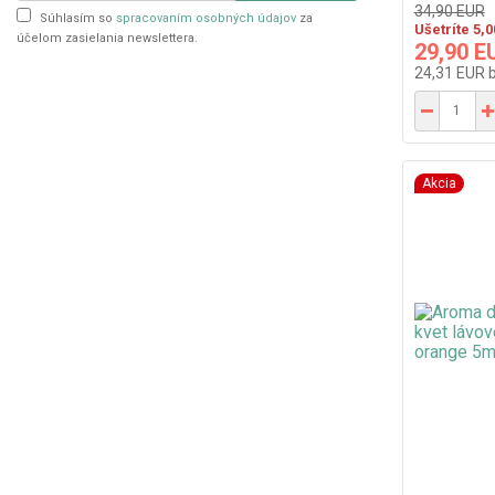
34,90 EUR
Súhlasím so
spracovaním osobných údajov
za
Ušetríte 5,
účelom zasielania newslettera.
29,90 E
24,31 EUR
Akcia