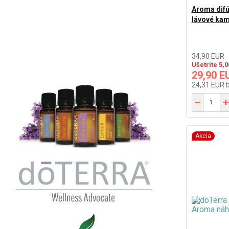
Aroma difú
lávové ka
34,90 EUR
Ušetríte 5,
29,90 E
24,31 EUR
Akcia