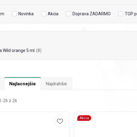
om
Novinka
Akcia
Doprava ZADARMO
TOP p
a Wild orange 5 ml
(8)
Najlacnejšie
Najdrahšie
-26 z 26
Akcia