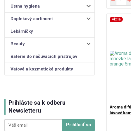
Ústna hygiena
Doplnkový sortiment
Akcia
Lekárničky
Beauty
Batérie do načúvacích prístrojov
Vatové a kozmetické produkty
Prihláste sa k odberu
Aroma difú
Newsletteru
lávové ka
Prihlásiť sa