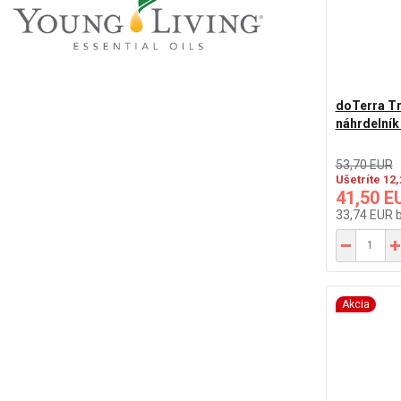
doTerra Tr
náhrdelník
53,70 EUR
Ušetríte 12
41,50 E
33,74 EUR
Akcia