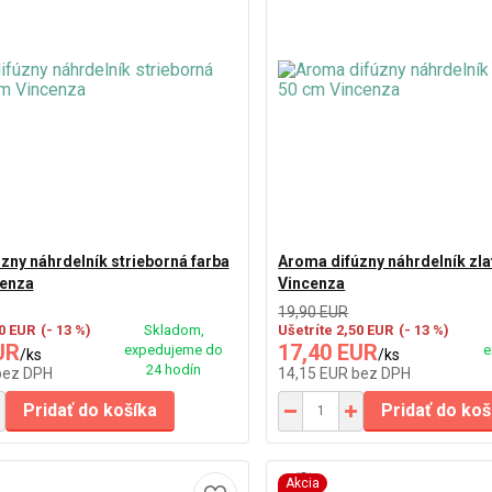
zny náhrdelník strieborná farba
Aroma difúzny náhrdelník zla
cenza
Vincenza
19,90 EUR
50 EUR
(- 13 %)
Skladom,
Ušetríte 2,50 EUR
(- 13 %)
UR
17,40 EUR
expedujeme do
e
/
ks
/
ks
24 hodín
bez DPH
14,15 EUR
bez DPH
Pridať do košíka
Pridať do koš
Akcia