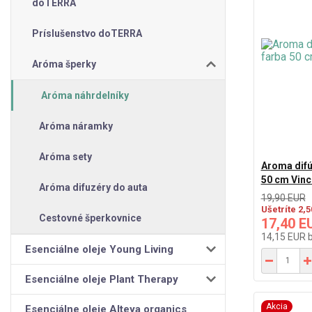
doTERRA
Príslušenstvo doTERRA
Aróma šperky
Aróma náhrdelníky
Aróma náramky
Aróma sety
Aroma difú
50 cm Vin
Aróma difuzéry do auta
19,90 EUR
Ušetríte 2,
Cestovné šperkovnice
17,40 E
14,15 EUR
Esenciálne oleje Young Living
Esenciálne oleje Plant Therapy
Akcia
Esenciálne oleje Alteya organics