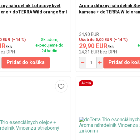
zny náhrdelník Lotosový kvet
Aroma difúzny náhrdelník So
mene + doTERRA Wild orange 5ml
kamene + doTERRA Wild ora
34,90 EUR
00 EUR
(- 14 %)
Skladom,
Ušetríte 5,00 EUR
(- 14 %)
UR
29,90 EUR
expedujeme do
e
/
ks
/
ks
24 hodín
bez DPH
24,31 EUR
bez DPH
Pridať do košíka
Pridať do koš
Akcia