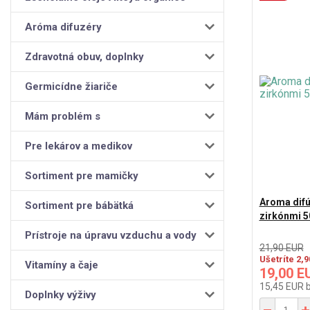
Aróma difuzéry
Zdravotná obuv, doplnky
Germicídne žiariče
Mám problém s
Pre lekárov a medikov
Sortiment pre mamičky
Aroma difú
Sortiment pre bábätká
zirkónmi 5
Prístroje na úpravu vzduchu a vody
21,90 EUR
Ušetríte 2,
Vitamíny a čaje
19,00 E
15,45 EUR
Doplnky výživy