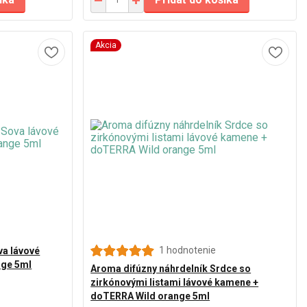
Akcia
1 hodnotenie
va lávové
nge 5ml
Aroma difúzny náhrdelník Srdce so
zirkónovými listami lávové kamene +
doTERRA Wild orange 5ml