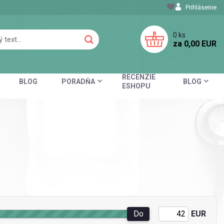
Prihlásenie
0
ks
za
0,00 EUR
RECENZIE
BLOG
PORADŇA
BLOG
ESHOPU
Do
EUR