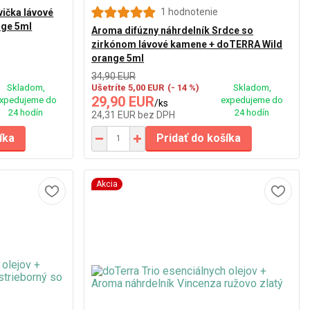
1 hodnotenie
vička lávové
nge 5ml
Aroma difúzny náhrdelník Srdce so
zirkónom lávové kamene + doTERRA Wild
orange 5ml
34,90 EUR
Skladom,
Ušetríte 5,00 EUR
(- 14 %)
Skladom,
29,90 EUR
xpedujeme do
expedujeme do
/
ks
24 hodín
24 hodín
24,31 EUR
bez DPH
íka
Pridať do košíka
Akcia