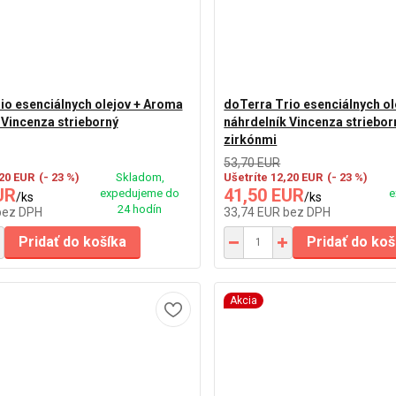
io esenciálnych olejov + Aroma
doTerra Trio esenciálnych o
 Vincenza strieborný
náhrdelník Vincenza striebor
zirkónmi
53,70 EUR
,20 EUR
(- 23 %)
Skladom,
Ušetríte 12,20 EUR
(- 23 %)
UR
41,50 EUR
expedujeme do
e
/
ks
/
ks
24 hodín
bez DPH
33,74 EUR
bez DPH
Pridať do košíka
Pridať do koš
Akcia