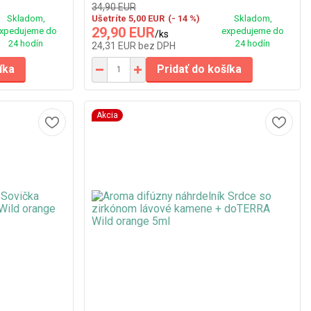
34,90 EUR
Skladom,
Ušetríte 5,00 EUR
(- 14 %)
Skladom,
29,90 EUR
xpedujeme do
expedujeme do
/
ks
24 hodín
24 hodín
24,31 EUR
bez DPH
íka
Pridať do košíka
Akcia