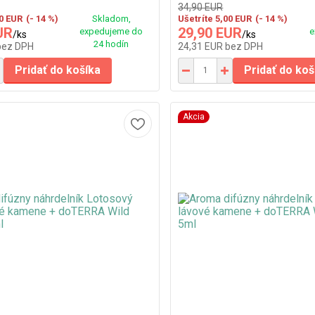
34,90 EUR
00 EUR
(- 14 %)
Skladom,
Ušetríte 5,00 EUR
(- 14 %)
UR
29,90 EUR
expedujeme do
e
/
ks
/
ks
24 hodín
bez DPH
24,31 EUR
bez DPH
Pridať do košíka
Pridať do koš
Akcia