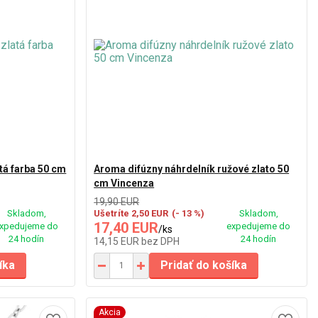
tá farba 50 cm
Aroma difúzny náhrdelník ružové zlato 50
cm Vincenza
19,90 EUR
Skladom,
Ušetríte 2,50 EUR
(- 13 %)
Skladom,
17,40 EUR
xpedujeme do
expedujeme do
/
ks
24 hodín
24 hodín
14,15 EUR
bez DPH
íka
Pridať do košíka
Akcia