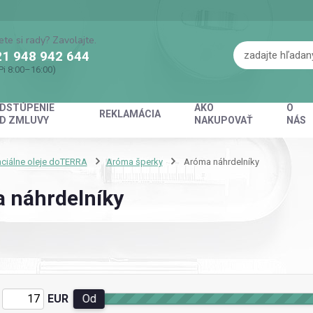
ete si rady? Zavolajte.
1 948 942 644
Pi 8:00–16:00)
DSTÚPENIE
AKO
O
REKLAMÁCIA
D ZMLUVY
NAKUPOVAŤ
NÁS
ciálne oleje doTERRA
Aróma šperky
Aróma náhrdelníky
 náhrdelníky
EUR
Od