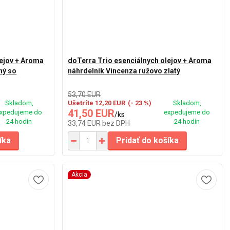
lejov + Aroma
doTerra Trio esenciálnych olejov + Aroma
ný so
náhrdelník Vincenza ružovo zlatý
53,70 EUR
Skladom,
Ušetríte 12,20 EUR
(- 23 %)
Skladom,
41,50 EUR
xpedujeme do
expedujeme do
/
ks
24 hodín
24 hodín
33,74 EUR
bez DPH
íka
Pridať do košíka
Akcia