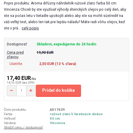
Popis produktu: Aroma difúzny náhrdelník ružové zlato farba 50 cm
Vincenza Chceli by ste využívať výhody éterických olejov po celý deň, aby
ste sa počas letu v lietadle upokojili alebo aby ste sa mohli sústrediť na
váš veľký test, alebo len tak pre lepšiu náladu? Máte radi vôňu olejov, keď
ste v prá...
celý popis
Dostupnosť
Skladom, expedujeme do 24 hodín
Cena pred
19,90 EUR
zľavou
Ušetríte
2,50 EUR (
13
% zľava)
17,40 EUR
/
ks
14,15 EUR
bez DPH
Pridať do košíka
Číslo produktu:
AD17639
Farba:
ružové zlato 5 farebných diskov
Veľkosť:
50 cm
Výrobca:
Vincenza
Strážiť cenu / dostupnosť