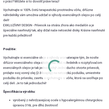
v práci? Môžete si to dovoliť práve teraz!
Vychutnajte si 100% čistú terapeutickú prvotriednu vôňu, difúzne
náhrdelníky vám umožnia udržať si výhody esenciálnych olejov po celý
deň!
EXKLUZÍVNY DESIGN - Prívesok sa otvára zhora ako medailón a je
špeciálne navrhnutý tak, aby držal naše netoxické disky. Krásne navrhnuté
pre každú príležitosť!
Použitie:
Vychutnajte si esenciálne oleje a výhody aromaterapie tým, že nosíte
difúzor esenciálneho oleja okolo krku. Náš náhrdelník s rozptyľovačom
esenciálnych olejov je tak jednoduchý! Jednoducho otvorte prívesok,
pridajte svoj vonný olej (2-3 kvapky) na netoxickú podušku, umiestnite
podušku do prívesku, zavrite a vychutnajte si vôňu, ktorá sa uvoľňuje po
celý deň. Je to tak jednoduché!
Špecifikácia výrobku:
vyrobený z nehrdzavejúcej ocele s hypoalergénnou chirurgickou
úpravou 316L pre dlhú životnosť