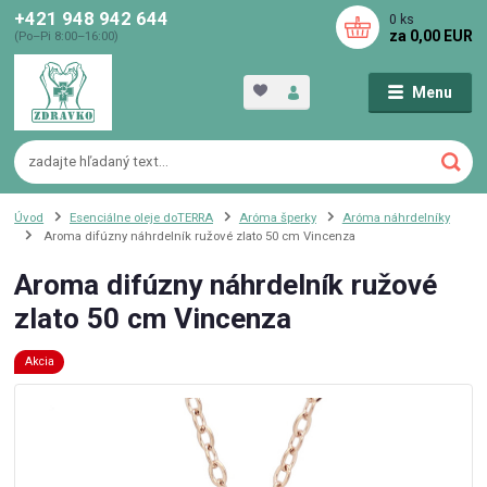
+421 948 942 644
0
ks
za
0,00 EUR
(Po–Pi 8:00–16:00)
Menu
Úvod
Esenciálne oleje doTERRA
Aróma šperky
Aróma náhrdelníky
Aroma difúzny náhrdelník ružové zlato 50 cm Vincenza
Aroma difúzny náhrdelník ružové
zlato 50 cm Vincenza
Akcia