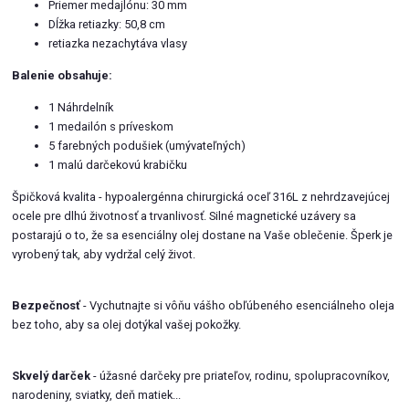
Priemer medajlónu: 30 mm
Dĺžka retiazky: 50,8 cm
retiazka nezachytáva vlasy
Balenie obsahuje:
1 Náhrdelník
1 medailón s príveskom
5 farebných podušiek (umývateľných)
1 malú darčekovú krabičku
Špičková kvalita - hypoalergénna chirurgická oceľ 316L z nehrdzavejúcej
ocele pre dlhú životnosť a trvanlivosť. Silné magnetické uzávery sa
postarajú o to, že sa esenciálny olej dostane na Vaše oblečenie. Šperk je
vyrobený tak, aby vydržal celý život.
Bezpečnosť
- Vychutnajte si vôňu vášho obľúbeného esenciálneho oleja
bez toho, aby sa olej dotýkal vašej pokožky.
Skvelý darček
- úžasné darčeky pre priateľov, rodinu, spolupracovníkov,
narodeniny, sviatky, deň matiek...