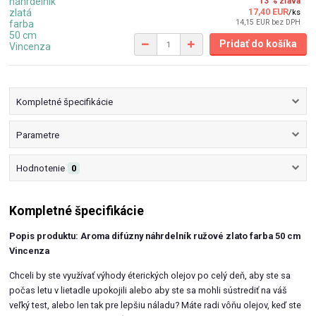
13 % zľava
17,40 EUR
/
ks
14,15 EUR
bez DPH
Pridať do košíka
Kompletné špecifikácie
Parametre
Hodnotenie
0
Kompletné špecifikácie
Popis produktu: Aroma difúzny náhrdelník ružové zlato farba 50 cm
Vincenza
Chceli by ste využívať výhody éterických olejov po celý deň, aby ste sa
počas letu v lietadle upokojili alebo aby ste sa mohli sústrediť na váš
veľký test, alebo len tak pre lepšiu náladu? Máte radi vôňu olejov, keď ste