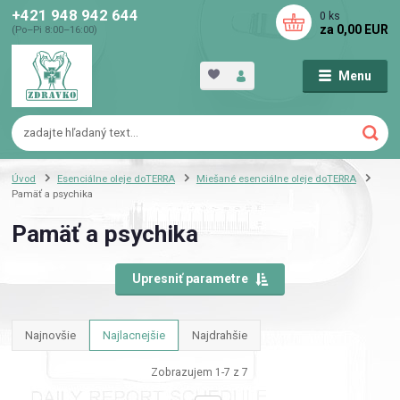
+421 948 942 644
0
ks
za
0,00 EUR
(Po–Pi 8:00–16:00)
Menu
Úvod
Esenciálne oleje doTERRA
Miešané esenciálne oleje doTERRA
Pamäť a psychika
Pamäť a psychika
Upresniť parametre
Najnovšie
Najlacnejšie
Najdrahšie
Zobrazujem 1-7 z 7