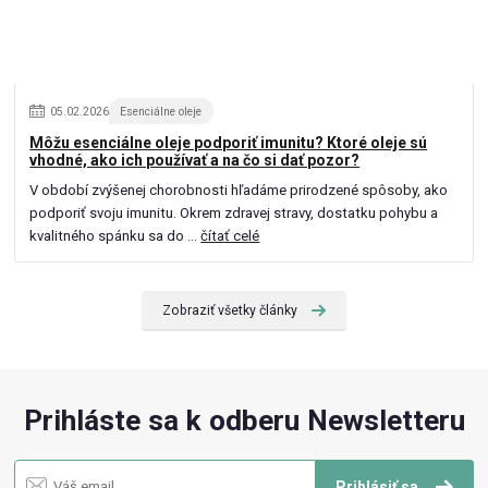
05
.
02
.
2026
Esenciálne oleje
Môžu esenciálne oleje podporiť imunitu? Ktoré oleje sú
vhodné, ako ich používať a na čo si dať pozor?
V období zvýšenej chorobnosti hľadáme prirodzené spôsoby, ako
podporiť svoju imunitu. Okrem zdravej stravy, dostatku pohybu a
kvalitného spánku sa do ...
čítať celé
Zobraziť všetky články
Prihláste sa k odberu Newsletteru
Prihlásiť sa