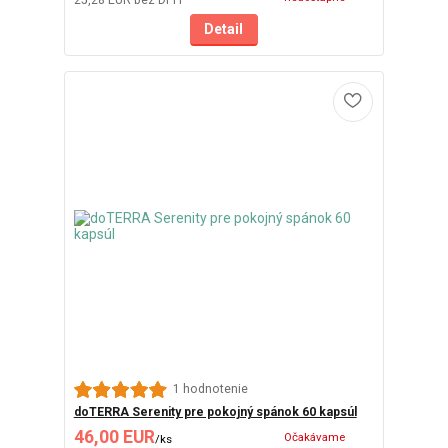
25,28 EUR
bez DPH
Detail
1 hodnotenie
doTERRA Serenity pre pokojný spánok 60 kapsúl
46,00 EUR
Očakávame
/
ks