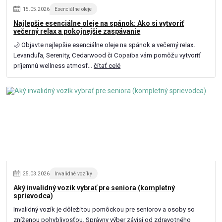
15
.
05
.
2026
Esenciálne oleje
Najlepšie esenciálne oleje na spánok: Ako si vytvoriť
večerný relax a pokojnejšie zaspávanie
🌙 Objavte najlepšie esenciálne oleje na spánok a večerný relax.
Levanduľa, Serenity, Cedarwood či Copaiba vám pomôžu vytvoriť
príjemnú wellness atmosf...
čítať celé
25
.
03
.
2026
Invalidné vozíky
Aký invalidný vozík vybrať pre seniora (kompletný
sprievodca)
Invalidný vozík je dôležitou pomôckou pre seniorov a osoby so
zníženou pohyblivosťou. Správny výber závisí od zdravotného