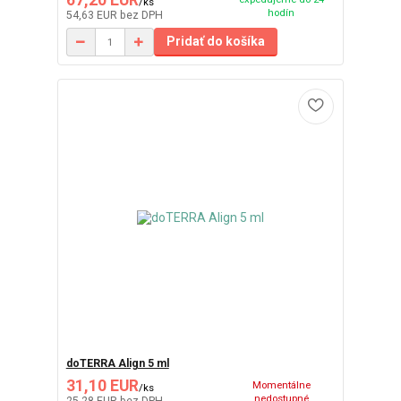
67,20 EUR
/
ks
hodín
54,63 EUR
bez DPH
Pridať do košíka
doTERRA Align 5 ml
31,10 EUR
Momentálne
/
ks
nedostupné