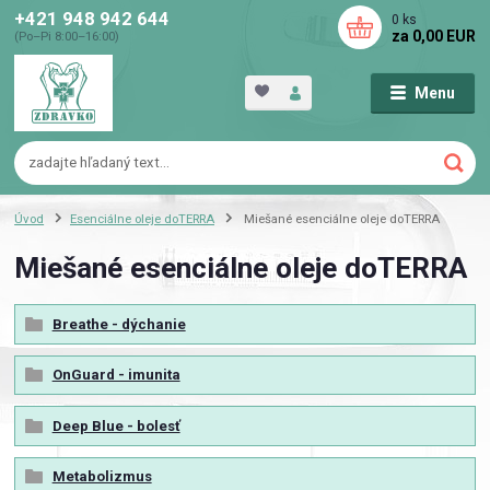
+421 948 942 644
0
ks
za
0,00 EUR
(Po–Pi 8:00–16:00)
Menu
Úvod
Esenciálne oleje doTERRA
Miešané esenciálne oleje doTERRA
Miešané esenciálne oleje doTERRA
Breathe - dýchanie
OnGuard - imunita
Deep Blue - bolesť
Metabolizmus