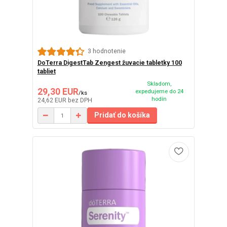
3 hodnotenie
DoTerra DigestTab Zengest žuvacie tabletky 100
tabliet
Skladom,
29,30 EUR
expedujeme do 24
/
ks
hodín
24,62 EUR
bez DPH
Pridať do košíka