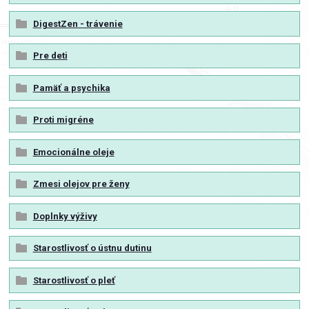
DigestZen - trávenie
Pre deti
Pamäť a psychika
Proti migréne
Emocionálne oleje
Zmesi olejov pre ženy
Doplnky výživy
Starostlivosť o ústnu dutinu
Starostlivosť o pleť