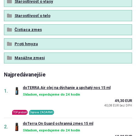
Starostlivosť o vlasy
Starostlivosť o telo
Čistiaca zmes
Proti hmyzu
Masážne zmesi
Najpredávanejšie
doTERRA Air olej na dýchanie a upchatý nos 15 ml
1.
Skladom, expedujeme do 24 hodín
49,30 EUR
40,08 EUR bez DPH
TOP produkt
Doprava ZADARMO
doTerra On Guard ochranná zmes 15 ml
2.
Skladom, expedujeme do 24 hodín