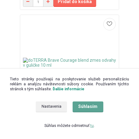
Pridať do košíka
Tieto stránky používajú na poskytovanie služieb personalizáciu
reklám a analýzu návštevnosti súbory cookie. Používaním týchto
stránok s tým súhlasíte.
Ďalšie informácie
Súhlasím
Nastavenia
2 hodnotenie
doTERRA Brave Courage blend zmes odvahy v
guličke 10 ml
Súhlas môžete odmietnuť
tu
.
Skladom,
38,95 EUR
expedujeme do 24
/
ks