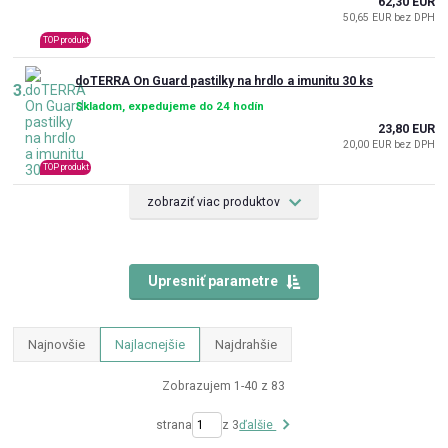
62,30 EUR
50,65 EUR bez DPH
TOP produkt
doTERRA On Guard pastilky na hrdlo a imunitu 30 ks
3.
Skladom, expedujeme do 24 hodín
23,80 EUR
20,00 EUR bez DPH
TOP produkt
zobraziť viac produktov
Upresniť parametre
Najnovšie
Najlacnejšie
Najdrahšie
Zobrazujem 1-40 z 83
strana
z 3
ďalšie