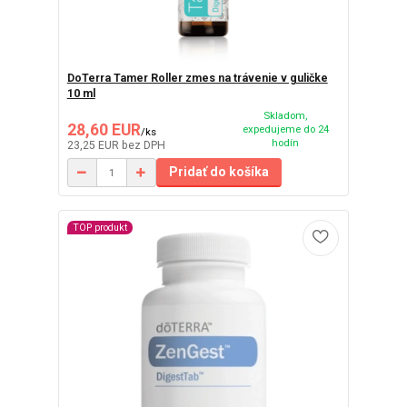
DoTerra Tamer Roller zmes na trávenie v guličke
10 ml
Skladom,
28,60 EUR
expedujeme do 24
/
ks
hodín
23,25 EUR
bez DPH
Pridať do košíka
TOP produkt