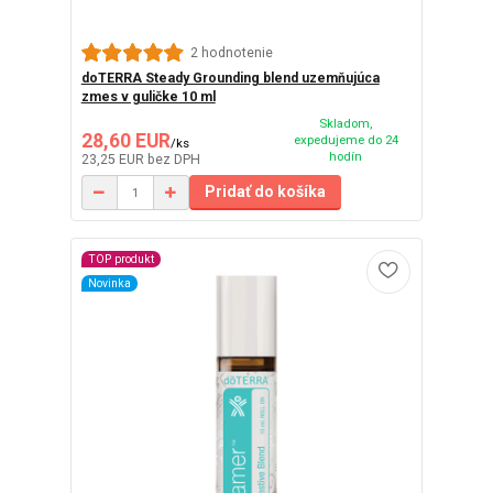
2 hodnotenie
doTERRA Steady Grounding blend uzemňujúca
zmes v guličke 10 ml
Skladom,
28,60 EUR
expedujeme do 24
/
ks
hodín
23,25 EUR
bez DPH
Pridať do košíka
TOP produkt
Novinka