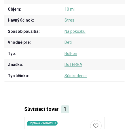
Objem
10 ml
Havný účinok
Stres
Spôsob použitia
Na pokožku
Vhodné pre
Deti
Typ
Roll-on
Značka
DoTERRA
Typ účinku
Sústredenie
Súvisiaci tovar
1
Doprava ZADARMO