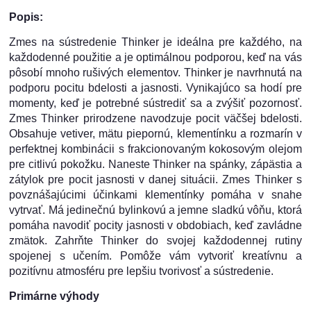
Popis:
Zmes na sústredenie Thinker je ideálna pre každého, na
každodenné použitie a je optimálnou podporou, keď na vás
pôsobí mnoho rušivých elementov. Thinker je navrhnutá na
podporu pocitu bdelosti a jasnosti. Vynikajúco sa hodí pre
momenty, keď je potrebné sústrediť sa a zvýšiť pozornosť.
Zmes Thinker prirodzene navodzuje pocit väčšej bdelosti.
Obsahuje vetiver, mätu piepornú, klementínku a rozmarín v
perfektnej kombinácii s frakcionovaným kokosovým olejom
pre citlivú pokožku. Naneste Thinker na spánky, zápästia a
zátylok pre pocit jasnosti v danej situácii. Zmes Thinker s
povznášajúcimi účinkami klementínky pomáha v snahe
vytrvať. Má jedinečnú bylinkovú a jemne sladkú vôňu, ktorá
pomáha navodiť pocity jasnosti v obdobiach, keď zavládne
zmätok. Zahrňte Thinker do svojej každodennej rutiny
spojenej s učením. Pomôže vám vytvoriť kreatívnu a
pozitívnu atmosféru pre lepšiu tvorivosť a sústredenie.
Primárne výhody