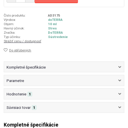
Číslo produktu:
AD3175
Výrobca:
doTERRA
Objem:
10 ml
Havný účinok:
Stres
Značka:
DoTERRA
Typ účinku:
Sústredenie
Strážiť cenu / dostupnosť
Do obľúbených
Kompletné špecifikácie
Parametre
Hodnotenie
1
Súvisiaci tovar
1
Kompletné špecifikácie