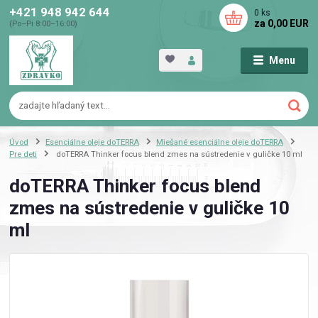
+421 948 942 644
0
ks
za
0,00 EUR
(Po–Pi 8:00–16:00)
Menu
Úvod
Esenciálne oleje doTERRA
Miešané esenciálne oleje doTERRA
Pre deti
doTERRA Thinker focus blend zmes na sústredenie v guličke 10 ml
doTERRA Thinker focus blend
zmes na sústredenie v guličke 10
ml