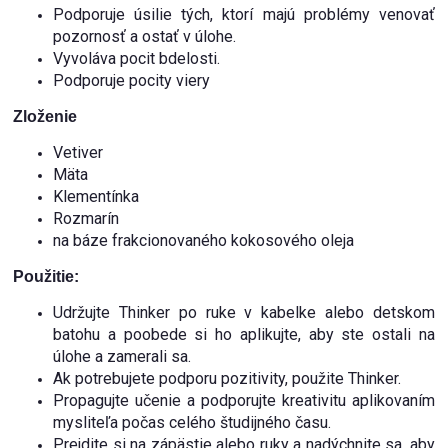
Podporuje úsilie tých, ktorí majú problémy venovať
pozornosť a ostať v úlohe.
Vyvoláva pocit bdelosti.
Podporuje pocity viery
Zloženie
Vetiver
Mäta
Klementínka
Rozmarín
na báze frakcionovaného kokosového oleja
Použitie:
Udržujte Thinker po ruke v kabelke alebo detskom
batohu a poobede si ho aplikujte, aby ste ostali na
úlohe a zamerali sa.
Ak potrebujete podporu pozitivity, použite Thinker.
Propagujte učenie a podporujte kreativitu aplikovaním
mysliteľa počas celého študijného času.
Prejdite si na zápästie alebo ruky a nadýchnite sa, aby