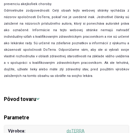
prevenciu akejkoľvek choroby.
Odmietnutie zodpovednosti: Celý obsah tejto webovej stránky vychádza z
názorov spoločnosti DoTerra, pokiaľ nie je uvedené inak. Jednotlivé články sú
založené na názoroch príslušného autora, ktorý si ponecháva autorské práva
ako označené. Informácie na tejto webovej stránke nemajú nahradiť
individuálny vzťah s kvalifikovaným zdravotníckym pracovníkom a nie sú určené
ako lekárske rady. Sú určené na zdieľanie poznatkov a informácií z výskumu a
skúseností spoločnosti DoTerra. Odporúčame vám, aby ste si vybrali svoje
vlastné rozhodnutia v oblasti zdravotnej starostlivosti na základe vášho uváženia
a v spolupráci s kvalifikovaným zdravotníckym pracovníkom. Ak ste tehotná,
dojčíte, užívate lieky alebo máte zlý zdravotný stav, pred použitím výrobkov
založených na tomto obsahu sa obráťte na svojho lekára.
Pôvod tovaru
Parametre
Výrobca
doTERRA