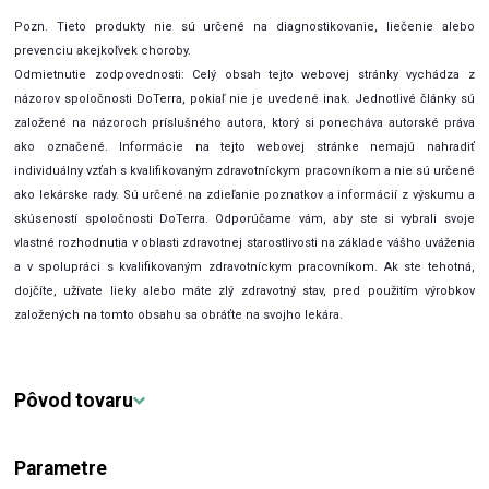
Pozn. Tieto produkty nie sú určené na diagnostikovanie, liečenie alebo
prevenciu akejkoľvek choroby.
Odmietnutie zodpovednosti: Celý obsah tejto webovej stránky vychádza z
názorov spoločnosti DoTerra, pokiaľ nie je uvedené inak. Jednotlivé články sú
založené na názoroch príslušného autora, ktorý si ponecháva autorské práva
ako označené. Informácie na tejto webovej stránke nemajú nahradiť
individuálny vzťah s kvalifikovaným zdravotníckym pracovníkom a nie sú určené
ako lekárske rady. Sú určené na zdieľanie poznatkov a informácií z výskumu a
skúseností spoločnosti DoTerra. Odporúčame vám, aby ste si vybrali svoje
vlastné rozhodnutia v oblasti zdravotnej starostlivosti na základe vášho uváženia
a v spolupráci s kvalifikovaným zdravotníckym pracovníkom. Ak ste tehotná,
dojčíte, užívate lieky alebo máte zlý zdravotný stav, pred použitím výrobkov
založených na tomto obsahu sa obráťte na svojho lekára.
Pôvod tovaru
Parametre