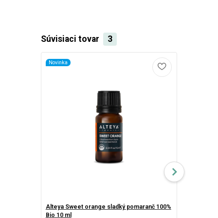
Súvisiaci tovar
3
Novinka
Alteya Sweet orange sladký pomaranč 100%
DoTerra Wil
Bio 10 ml
esenciálny o