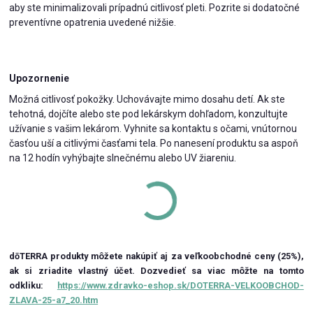
aby ste minimalizovali prípadnú citlivosť pleti. Pozrite si dodatočné
preventívne opatrenia uvedené nižšie.
Upozornenie
Možná citlivosť pokožky. Uchovávajte mimo dosahu detí. Ak ste
tehotná, dojčíte alebo ste pod lekárskym dohľadom, konzultujte
užívanie s vašim lekárom. Vyhnite sa kontaktu s očami, vnútornou
časťou uší a citlivými časťami tela. Po nanesení produktu sa aspoň
na 12 hodín vyhýbajte slnečnému alebo UV žiareniu.
dōTERRA produkty môžete nakúpiť aj za veľkoobchodné ceny (25%),
ak si zriadite vlastný účet.
Dozvedieť sa viac môžte na tomto
odkliku:
https://www.zdravko-eshop.sk/DOTERRA-VELKOOBCHOD-
ZLAVA-25-a7_20.htm