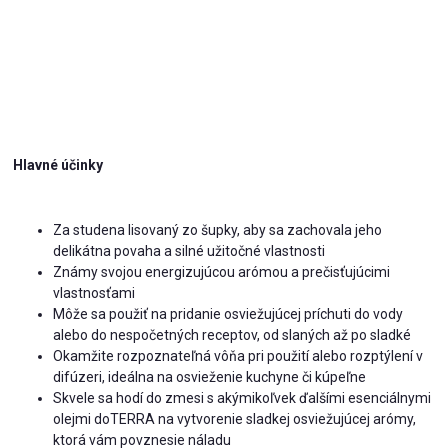
Hlavné účinky
Za studena lisovaný zo šupky, aby sa zachovala jeho
delikátna povaha a silné užitočné vlastnosti
Známy svojou energizujúcou arómou a prečisťujúcimi
vlastnosťami
Môže sa použiť na pridanie osviežujúcej príchuti do vody
alebo do nespočetných receptov, od slaných až po sladké
Okamžite rozpoznateľná vôňa pri použití alebo rozptýlení v
difúzeri, ideálna na osvieženie kuchyne či kúpeľne
Skvele sa hodí do zmesi s akýmikoľvek ďalšími esenciálnymi
olejmi doTERRA na vytvorenie sladkej osviežujúcej arómy,
ktorá vám povznesie náladu