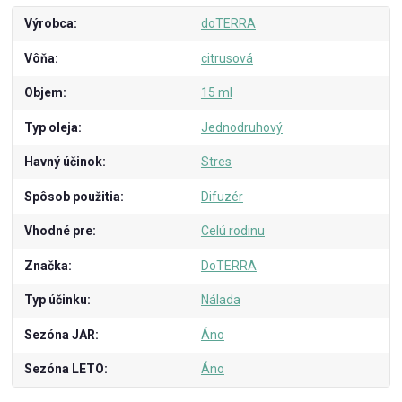
Výrobca
doTERRA
Vôňa
citrusová
Objem
15 ml
Typ oleja
Jednodruhový
Havný účinok
Stres
Spôsob použitia
Difuzér
Vhodné pre
Celú rodinu
Značka
DoTERRA
Typ účinku
Nálada
Sezóna JAR
Áno
Sezóna LETO
Áno