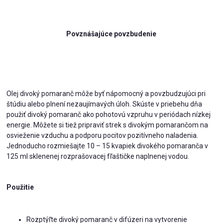
Povznášajúce povzbudenie
Olej divoký pomaranč môže byť nápomocný a povzbudzujúci pri
štúdiu alebo plnení nezaujímavých úloh. Skúste v priebehu dňa
použiť divoký pomaranč ako pohotovú vzpruhu v periódach nízkej
energie. Môžete si tiež pripraviť strek s divokým pomarančom na
osvieženie vzduchu a podporu pocitov pozitívneho naladenia.
Jednoducho rozmiešajte 10 – 15 kvapiek divokého pomaranča v
125 ml sklenenej rozprašovacej fľaštičke naplnenej vodou.
Použitie
Rozptýľte divoký pomaranč v difúzeri na vytvorenie