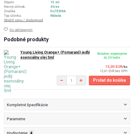
Objem:
15 ml
Havný účinok:
Stres
Značka:
DoTERRA
Typ účinku:
Nálada
Strážiť cenu / dostupnosť
Do obľúbených
Podobné produkty
Young Living Orange+ (Pomaranč) jedlý
Skladom, expedujeme
esenciálny olej 5ml
do 24 hodín
15,00 EUR
/
ks
12,61 EUR
bez DPH
Pridať do košíka
Kompletné špecifikácie
Parametre
Hodnotenie
4