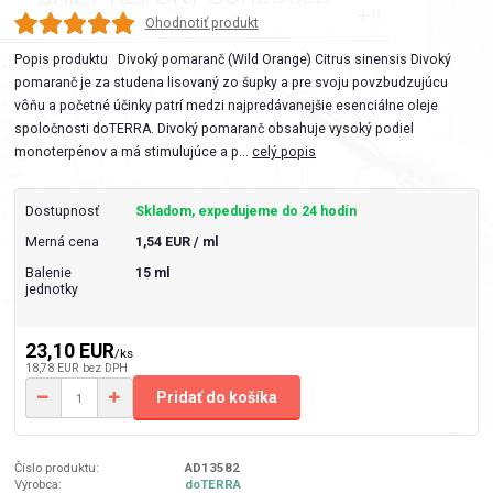
Ohodnotiť produkt
Popis produktu Divoký pomaranč (Wild Orange) Citrus sinensis Divoký
pomaranč je za studena lisovaný zo šupky a pre svoju povzbudzujúcu
vôňu a početné účinky patrí medzi najpredávanejšie esenciálne oleje
spoločnosti doTERRA. Divoký pomaranč obsahuje vysoký podiel
monoterpénov a má stimulujúce a p...
celý popis
Dostupnosť
Skladom, expedujeme do 24 hodín
Merná cena
1,54 EUR / ml
Balenie
15 ml
jednotky
23,10 EUR
/
ks
18,78 EUR
bez DPH
Pridať do košíka
Číslo produktu:
AD13582
Výrobca:
doTERRA