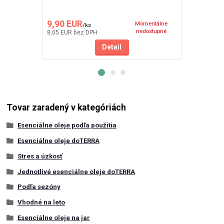
9,90 EUR
8,10 EUR
Momentálne
/
ks
nedostupné
8,05 EUR
bez DPH
6,59 EUR
bez
Detail
Tovar zaradený v kategóriách
Esenciálne oleje podľa použitia
Esenciálne oleje doTERRA
Stres a úzkosť
Jednotlivé esenciálne oleje doTERRA
Podľa sezóny
Vhodné na leto
Esenciálne oleje na jar