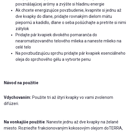
povznášajúcej arómy a zvýšte si hladinu energie
Ak chcete energizujúce povzbudenie, kvapnite si jednu až
dve kvapky do dlane, pridajte rovnakým dielom mätu
piepornú a kadidlo, dlane o seba pošúchajte a pretrite si nimi
zátylok
Pridajte pár kvapiek divokého pomaranča do
nearomatizovaného telového mlieka a naneste mlieko na
celé telo
Na povzbudzujúcu sprchu pridajte pár kvapiek esenciálneho
oleja do sprchového gélu a vytvorte penu
Návod na použitie
Vdychovaním:
Použite tri až štyri kvapky vo vami zvolenom
difúzeri.
Na vonkajšie použitie
: Naneste jednu až dve kvapky na želané
miesto. Rozrieďte frakcionovaným kokosovým olejom doTERRA,