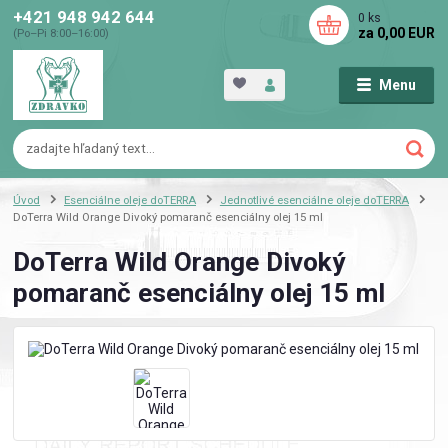
+421 948 942 644
0
ks
za
0,00 EUR
(Po–Pi 8:00–16:00)
Menu
Úvod
Esenciálne oleje doTERRA
Jednotlivé esenciálne oleje doTERRA
DoTerra Wild Orange Divoký pomaranč esenciálny olej 15 ml
DoTerra Wild Orange Divoký
pomaranč esenciálny olej 15 ml