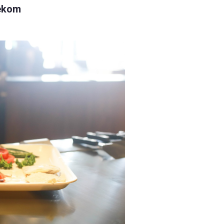
čekom