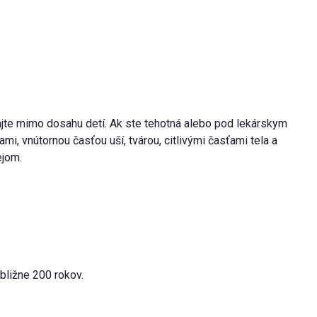
ajte mimo dosahu detí. Ak ste tehotná alebo pod lekárskym
i, vnútornou časťou uší, tvárou, citlivými časťami tela a
ejom.
bližne 200 rokov.