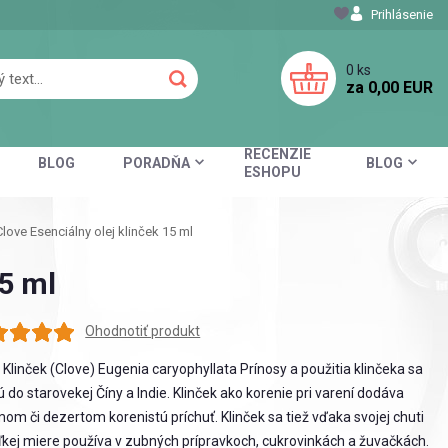
Prihlásenie
0
ks
za
0,00 EUR
RECENZIE
BLOG
PORADŇA
BLOG
ESHOPU
love Esenciálny olej klinček 15 ml
15 ml
Ohodnotiť produkt
 Klinček (Clove) Eugenia caryophyllata Prínosy a použitia klinčeka sa
ú do starovekej Číny a Indie. Klinček ako korenie pri varení dodáva
om či dezertom korenistú príchuť. Klinček sa tiež vďaka svojej chuti
ľkej miere používa v zubných prípravkoch, cukrovinkách a žuvačkách.