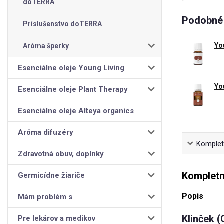
doTERRA
Podobné 
Príslušenstvo doTERRA
Yo
Aróma šperky
Esenciálne oleje Young Living
Yo
Esenciálne oleje Plant Therapy
Esenciálne oleje Alteya organics
Aróma difuzéry
Kompletn
Zdravotná obuv, doplnky
Kompletn
Germicídne žiariče
Popis
Mám problém s
Klinček (
Pre lekárov a medikov