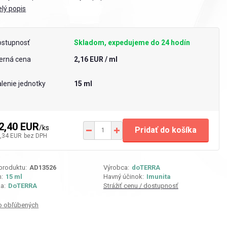
elý popis
ostupnosť
Skladom, expedujeme do 24 hodín
erná cena
2,16 EUR / ml
lenie jednotky
15 ml
2,40 EUR
/
ks
Pridať do košíka
,34 EUR
bez DPH
 produktu:
AD13526
Výrobca:
doTERRA
:
15 ml
Havný účinok:
Imunita
a:
DoTERRA
Strážiť cenu / dostupnosť
o obľúbených