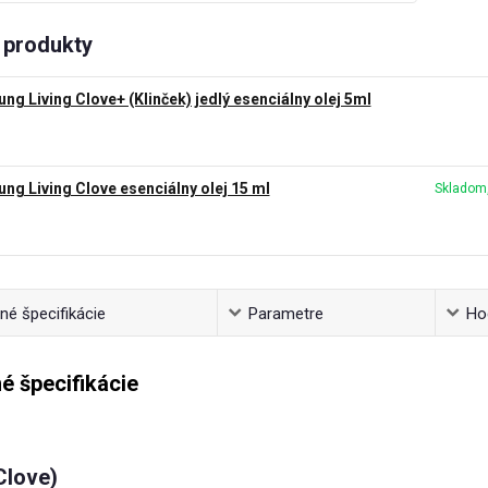
produkty
ung Living Clove+ (Klinček) jedlý esenciálny olej 5ml
ung Living Clove esenciálny olej 15 ml
Skladom,
é špecifikácie
Parametre
Ho
é špecifikácie
Clove)