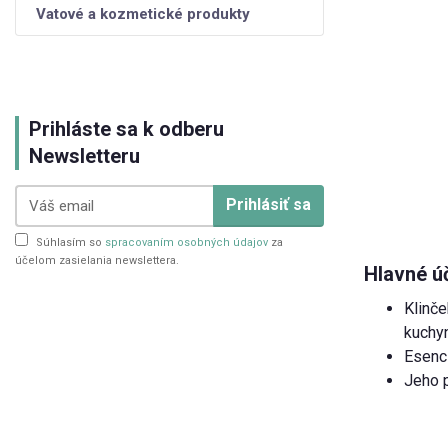
Vatové a kozmetické produkty
Prihláste sa k odberu
Newsletteru
Prihlásiť sa
Súhlasím so
spracovaním osobných údajov
za
účelom zasielania newslettera.
Hlavné ú
Klinče
kuchy
Esenci
Jeho p