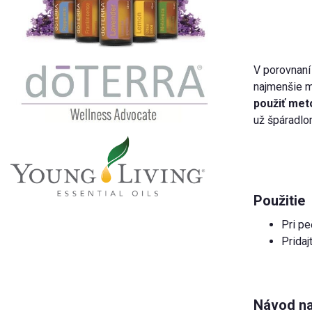
V porovnaní
najmenšie mn
použiť met
už špáradlom
Použitie
Pri pe
Pridaj
Návod na