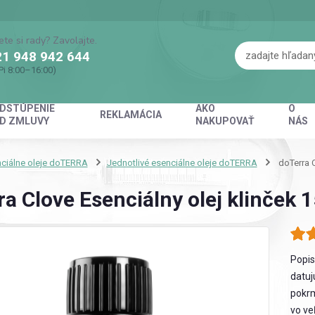
ete si rady? Zavolajte.
1 948 942 644
Pi 8:00–16:00)
DSTÚPENIE
AKO
O
REKLAMÁCIA
D ZMLUVY
NAKUPOVAŤ
NÁS
ciálne oleje doTERRA
Jednotlivé esenciálne oleje doTERRA
doTerra C
a Clove Esenciálny olej klinček 
Popis
datuj
pokrm
vo ve