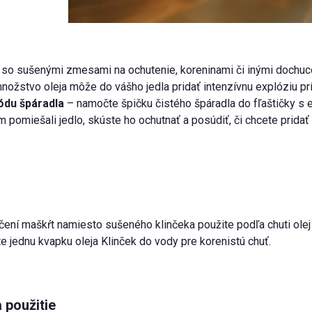
 so sušenými zmesami na ochutenie, koreninami či inými dochuc
ožstvo oleja môže do vášho jedla pridať intenzívnu explóziu prích
ódu špáradla
– namočte špičku čistého špáradla do fľaštičky s 
 pomiešali jedlo, skúste ho ochutnať a posúdiť, či chcete pridať v
čení maškŕt namiesto sušeného klinčeka použite podľa chuti olej 
te jednu kvapku oleja Klinček do vody pre korenistú chuť.
 použitie