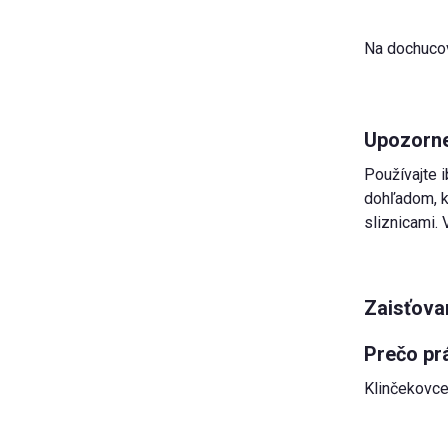
Na dochucov
Upozorne
Používajte 
dohľadom, ko
sliznicami.
Zaisťova
Prečo pr
Klinčekovce