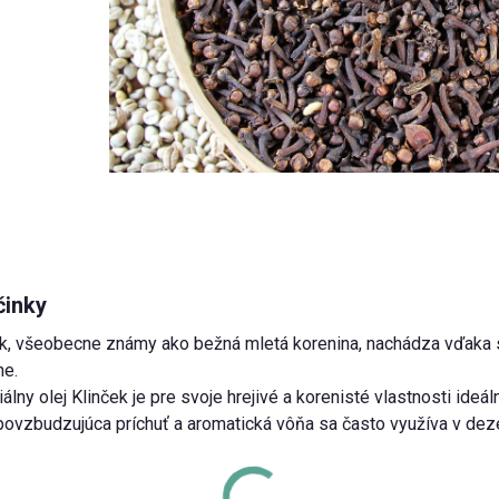
činky
k, všeobecne známy ako bežná mletá korenina, nachádza vďaka 
ne.
álny olej Klinček je pre svoje hrejivé a korenisté vlastnosti ide
ovzbudzujúca príchuť a aromatická vôňa sa často využíva v deze