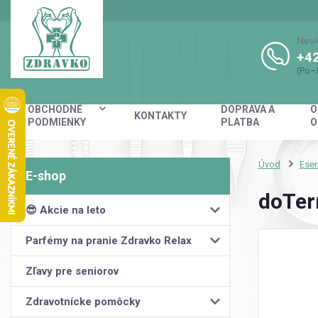
Nevi
+42
(Po–
OBCHODNÉ
DOPRAVA A
O
KONTAKTY
PODMIENKY
PLATBA
O
Úvod
Esen
doTerr
😎 Akcie na leto
Parfémy na pranie Zdravko Relax
Zľavy pre seniorov
Zdravotnícke pomôcky