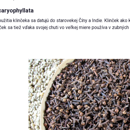
caryophyllata
užitia klinčeka sa datujú do starovekej Číny a Indie. Klinček ak
nček sa tiež vďaka svojej chuti vo veľkej miere používa v zubných