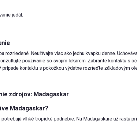
anie jedál.
nie
iba rozriedené. Neužívajte viac ako jednu kvapku denne. Uchováv
nzultujte používanie so svojím lekárom. Zabráňte kontaktu s očam
 V prípade kontaktu s pokožkou výdatne rozrieďte základovým ol
nie zdrojov: Madagaskar
áve Madagaskar?
 potrebujú vlhké tropické podnebie. Na Madagaskare už rastú pri