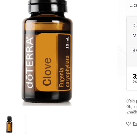
...
c
D
M
Ba
3
26
Číslo
Objem
Značk
D