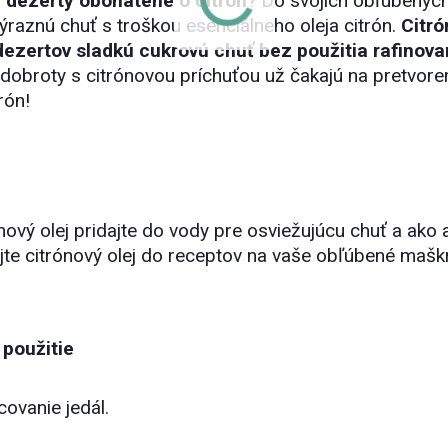
 dezerty obohatené o citrón
? Do svojich obľúbených
ýraznú chuť s troškou esenciálneho oleja citrón.
Citró
dezertov sladkú cukrovú chuť bez použitia rafinov
dobroty s citrónovou príchuťou už čakajú na pretvore
rón!
nový olej pridajte do vody pre osviežujúcu chuť a ako
jte citrónový olej do receptov na vaše obľúbené maškr
použitie
ovanie jedál.