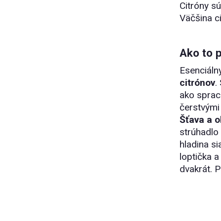
Citróny sú
Väčšina ci
Ako to 
Esenciáln
citrónov
.
ako sprac
čerstvými 
Šťava a o
strúhadlo
hladina si
loptička 
dvakrát. P