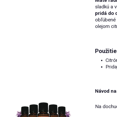
Máte radi
sladkú a v
pridá do 
obľúbené 
olejom cit
Použitie
Citró
Prida
Návod na 
Na dochuc