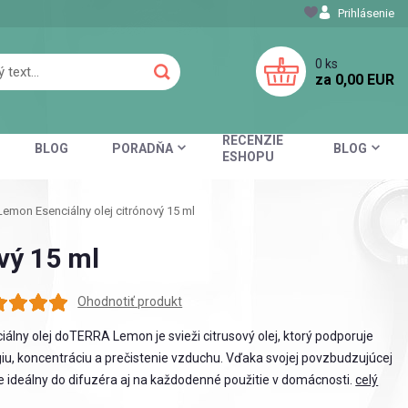
Prihlásenie
0
ks
za
0,00 EUR
RECENZIE
BLOG
PORADŇA
BLOG
ESHOPU
emon Esenciálny olej citrónový 15 ml
vý 15 ml
Ohodnotiť produkt
iálny olej doTERRA Lemon je svieži citrusový olej, ktorý podporuje
iu, koncentráciu a prečistenie vzduchu. Vďaka svojej povzbudzujúcej
je ideálny do difuzéra aj na každodenné použitie v domácnosti.
celý