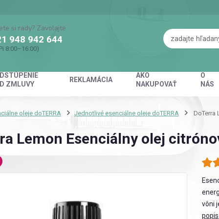
ete si rady? Zavolajte.
1 948 942 644
Pi 8:00–16:00)
DSTÚPENIE
AKO
O
REKLAMÁCIA
D ZMLUVY
NAKUPOVAŤ
NÁS
ciálne oleje doTERRA
Jednotlivé esenciálne oleje doTERRA
DoTerra L
ra Lemon Esenciálny olej citróno
Esenc
energ
vôni 
popis