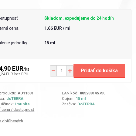
ostupnosť
Skladom, expedujeme do 24 hodín
erná cena
1,66 EUR / ml
lenie jednotky
15 ml
4,90 EUR
/
ks
Pridať do košíka
,24 EUR
bez DPH
 produktu:
AD11531
EAN kód:
885238145750
ca:
doTERRA
Objem:
15 ml
 účinok:
Imunita
Značka:
DoTERRA
iť cenu / dostupnosť
o obľúbených