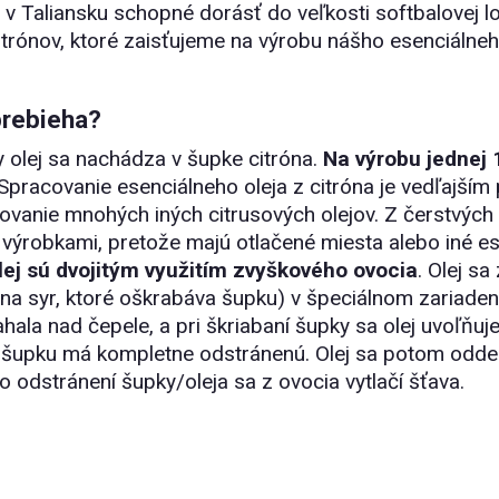
 v Taliansku schopné dorásť do veľkosti softbalovej l
trónov, ktoré zaisťujeme na výrobu nášho esenciálneho
prebieha?
y olej sa nachádza v šupke citróna.
Na výrobu jednej 
 Spracovanie esenciálneho oleja z citróna je vedľajš
ovanie mnohých iných citrusových olejov. Z čerstvých 
výrobkami, pretože majú otlačené miesta alebo iné este
lej sú dvojitým využitím zvyškového ovocia
. Olej s
 na syr, ktoré oškrabáva šupku) v špeciálnom zariaden
ahala nad čepele, a pri škriabaní šupky sa olej uvoľňu
a šupku má kompletne odstránenú. Olej sa potom oddeľ
o odstránení šupky/oleja sa z ovocia vytlačí šťava.