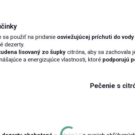
účinky
 sa použiť na pridanie
osviežujúcej príchuti do vody
é dezerty.
tudena lisovaný zo šupky
citróna, aby sa zachovala j
ášajúce a energizujúce vlastnosti, ktoré
podporujú p
Pečenie s cit