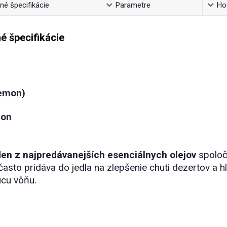
é špecifikácie
Parametre
Ho
é špecifikácie
Lemon)
mon
den z najpredávanejších esenciálnych olejov
spoloč
často pridáva do jedla na zlepšenie chuti dezertov a 
úcu vôňu.