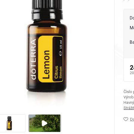
D
M
Ba
2
20
Číslo
Výrob
Havný
Stráž
D