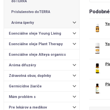
doTERRA
Podobné 
Príslušenstvo doTERRA
Aróma šperky
Yo
Esenciálne oleje Young Living
Esenciálne oleje Plant Therapy
Yo
Esenciálne oleje Alteya organics
Pl
Aróma difuzéry
Zdravotná obuv, doplnky
Pl
Germicídne žiariče
Mám problém s
Pre lekárov a medikov