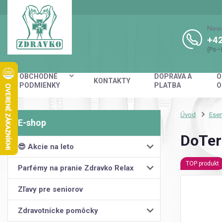
Nevi
+42
(Po–
OBCHODNÉ
DOPRAVA A
O
KONTAKTY
PODMIENKY
PLATBA
O
Úvod
Esen
DoTer
😎 Akcie na leto
TOP produkt
Parfémy na pranie Zdravko Relax
Zľavy pre seniorov
Zdravotnícke pomôcky