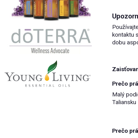
Upozorn
Používajt
kontaktu s
dobu aspo
Zaisťovan
Prečo prá
Malý podi
Taliansku 
Prečo prá