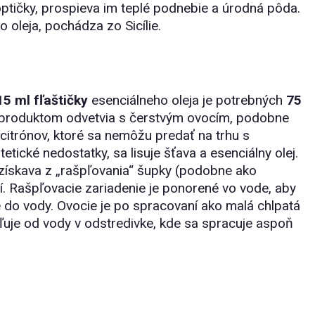
optičky, prospieva im teplé podnebie a úrodná pôda.
 oleja, pochádza zo Sicílie.
15 ml fľaštičky
esenciálneho oleja je potrebných
75
ím produktom odvetvia s čerstvým ovocím, podobne
citrónov, ktoré sa nemôžu predať na trhu s
tické nedostatky, sa lisuje šťava a esenciálny olej.
a získava z „rašpľovania“ šupky (podobne ako
í. Rašpľovacie zariadenie je ponorené vo vode, aby
je do vody. Ovocie je po spracovaní ako malá chlpatá
uje od vody v odstredivke, kde sa spracuje aspoň