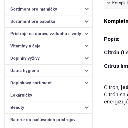
Kompletn
Sortiment pre mamičky
Kompletn
Sortiment pre bábätká
Prístroje na úpravu vzduchu a vody
Popis:
Vitamíny a čaje
Citrón (
Doplnky výživy
Citrus li
Ústna hygiena
Doplnkový sortiment
Citrón,
je
Citrón sa 
Lekárničky
energizuj
Beauty
Batérie do načúvacích prístrojov