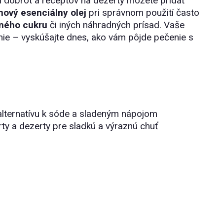
 dobrôt a receptov na dezerty môžete pridať
nový esenciálny olej
pri správnom použití často
aného cukru
či iných náhradných prísad. Vaše
nie – vyskúšajte dnes, ako vám pôjde pečenie s
 alternatívu k sóde a sladeným nápojom
ty a dezerty pre sladkú a výraznú chuť