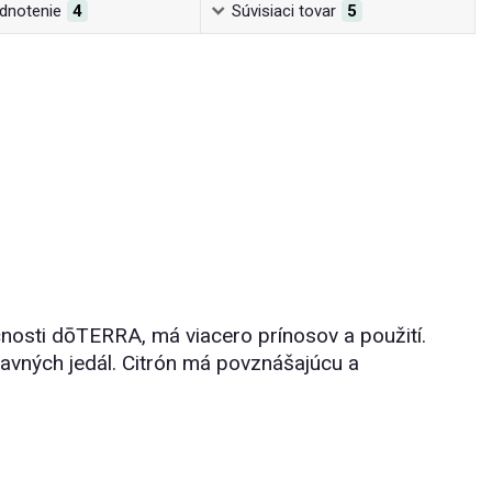
dnotenie
4
Súvisiaci tovar
5
nosti dōTERRA, má viacero prínosov a použití.
hlavných jedál. Citrón má povznášajúcu a