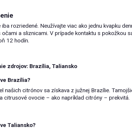
enie
e iba rozriedené. Neužívajte viac ako jednu kvapku de
 očami a sliznicami. V prípade kontaktu s pokožkou sa
ň 12 hodín.
ie zdrojov: Brazília, Taliansko
ve Brazília?
el našich citrónov sa získava z južnej Brazílie. Tamo
a citrusové ovocie – ako napríklad citróny – prekvitá.
ve Taliansko?