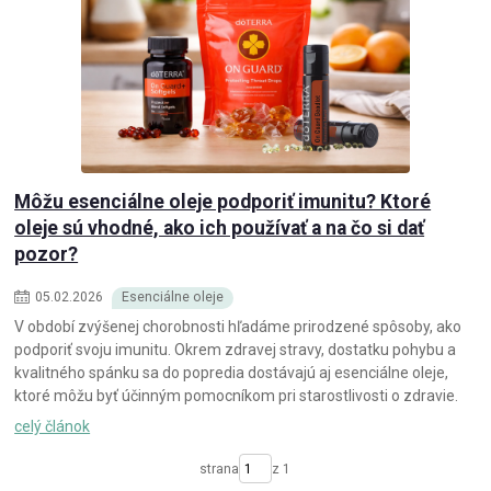
Môžu esenciálne oleje podporiť imunitu? Ktoré
oleje sú vhodné, ako ich používať a na čo si dať
pozor?
05
.
02
.
2026
Esenciálne oleje
V období zvýšenej chorobnosti hľadáme prirodzené spôsoby, ako
podporiť svoju imunitu. Okrem zdravej stravy, dostatku pohybu a
kvalitného spánku sa do popredia dostávajú aj esenciálne oleje,
ktoré môžu byť účinným pomocníkom pri starostlivosti o zdravie.
celý článok
strana
z 1