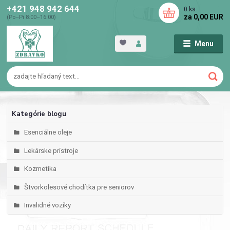
+421 948 942 644
0
ks
za
0,00 EUR
(Po–Pi 8:00–16:00)
Menu
Kategórie blogu
Esenciálne oleje
Lekárske prístroje
Kozmetika
Štvorkolesové chodítka pre seniorov
Invalidné vozíky