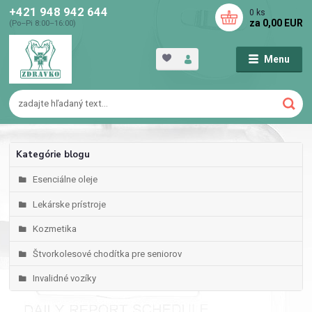
+421 948 942 644
0
ks
za
0,00 EUR
(Po–Pi 8:00–16:00)
Menu
Kategórie blogu
Esenciálne oleje
Lekárske prístroje
Kozmetika
Štvorkolesové chodítka pre seniorov
Invalidné vozíky