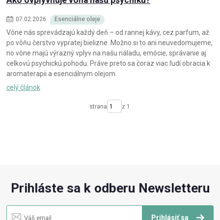
07
.
02
.
2026
Esenciálne oleje
Vône nás sprevádzajú každý deň – od rannej kávy, cez parfum, až
po vôňu čerstvo vypratej bielizne. Možno si to ani neuvedomujeme,
no vône majú výrazný vplyv na našu náladu, emócie, správanie aj
celkovú psychickú pohodu. Práve preto sa čoraz viac ľudí obracia k
aromaterapii a esenciálnym olejom.
celý článok
strana
z 1
Prihláste sa k odberu Newsletteru
Prihlásiť sa