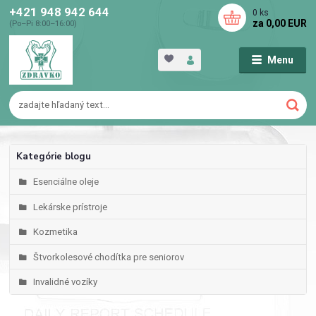
+421 948 942 644
0
ks
za
0,00 EUR
(Po–Pi 8:00–16:00)
Menu
Kategórie blogu
Esenciálne oleje
Lekárske prístroje
Kozmetika
Štvorkolesové chodítka pre seniorov
Invalidné vozíky