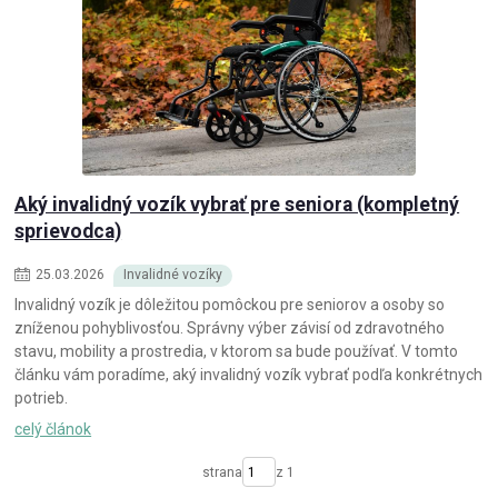
Aký invalidný vozík vybrať pre seniora (kompletný
sprievodca)
25
.
03
.
2026
Invalidné vozíky
Invalidný vozík je dôležitou pomôckou pre seniorov a osoby so
zníženou pohyblivosťou. Správny výber závisí od zdravotného
stavu, mobility a prostredia, v ktorom sa bude používať. V tomto
článku vám poradíme, aký invalidný vozík vybrať podľa konkrétnych
potrieb.
celý článok
strana
z 1