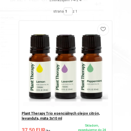
Zobrazujem 1-4 z 4
strana
z 1
Plant Therapy Trio esenciálnych olejov citrón,
levanduľa, mäta 3x10 ml
Skladom,
37,50 EUR
expedujeme do 24
/
ks