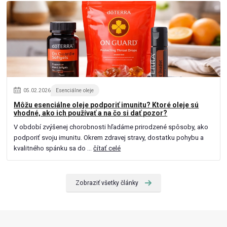
05
.
02
.
2026
Esenciálne oleje
Môžu esenciálne oleje podporiť imunitu? Ktoré oleje sú
vhodné, ako ich používať a na čo si dať pozor?
V období zvýšenej chorobnosti hľadáme prirodzené spôsoby, ako
podporiť svoju imunitu. Okrem zdravej stravy, dostatku pohybu a
kvalitného spánku sa do ...
čítať celé
Zobraziť všetky články