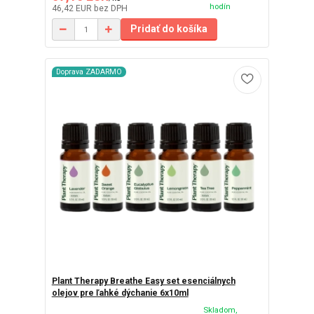
hodín
46,42 EUR
bez DPH
Pridať do košíka
Doprava ZADARMO
Plant Therapy Breathe Easy set esenciálnych
olejov pre ľahké dýchanie 6x10ml
Skladom,