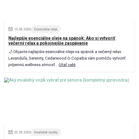
15
.
05
.
2026
Esenciálne oleje
Najlepšie esenciálne oleje na spánok: Ako si vytvoriť
večerný relax a pokojnejšie zaspávanie
🌙 Objavte najlepšie esenciálne oleje na spánok a večerný relax.
Levanduľa, Serenity, Cedarwood či Copaiba vám pomôžu vytvoriť
príjemnú wellness atmosf...
čítať celé
25
.
03
.
2026
Invalidné vozíky