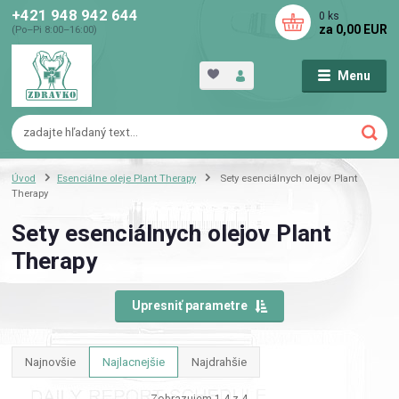
+421 948 942 644
0
ks
za
0,00 EUR
(Po–Pi 8:00–16:00)
Menu
Úvod
Esenciálne oleje Plant Therapy
Sety esenciálnych olejov Plant
Therapy
Sety esenciálnych olejov Plant
Therapy
Upresniť parametre
Najnovšie
Najlacnejšie
Najdrahšie