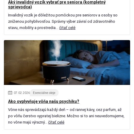
Aký invalidný vozík vybrať pre seniora (kompletný
sprievodca)
Invalidný vozík je dôležitou pomôckou pre seniorov a osoby so
zníženou pohyblivosťou. Správny výber závisí od zdravotného
stavu, mobility a prostredia...
čítať celé
07
.
02
.
2026
Esenciálne oleje
Ako ovplyvňuje vôňa našu psychiku?
Vône nás sprevádzajú každý deň – od rannej kávy, cez parfum, až
po vôňu čerstvo vypratej bielizne. Možno si to ani neuvedomujeme,
no vône majú výrazný...
čítať celé