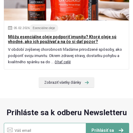
05
.
02
.
2026
Esenciálne oleje
Môžu esenciálne oleje podporiť imunitu? Ktoré oleje sú
vhodné, ako ich používať a na čo si dať pozor?
V období zvýšenej chorobnosti hľadáme prirodzené spôsoby, ako
podporiť svoju imunitu. Okrem zdravej stravy, dostatku pohybu a
kvalitného spánku sa do ...
čítať celé
Zobraziť všetky články
Prihláste sa k odberu Newsletteru
Prihlásiť sa