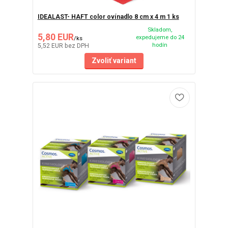
IDEALAST- HAFT color ovínadlo 8 cm x 4 m 1 ks
Skladom,
5,80 EUR
expedujeme do 24
/
ks
hodín
5,52 EUR
bez DPH
Zvoliť variant