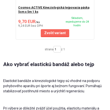
Cosmos ACTIVE Kineziologická tejpovacia páska
5cm x 5m 1 ks
Skladom,
9,70 EUR
expedujeme do 24
/
ks
hodín
9,24 EUR
bez DPH
Zvoliť variant
strana
z 1
Ako vybrať elastickú bandáž alebo tejp
Elastické bandáže a kineziologické tejpy sú vhodné na podporu
pohybového aparátu pri športe aj bežnom fungovaní. Pomáhajú
stabilizovať postihnuté miesto a urýchliť regeneráciu.
Pri výbere je dôležité zvážiť účel použitia, elasticitu materiálu a