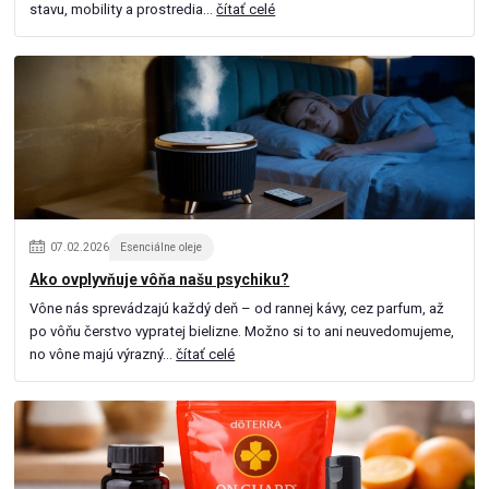
stavu, mobility a prostredia...
čítať celé
07
.
02
.
2026
Esenciálne oleje
Ako ovplyvňuje vôňa našu psychiku?
Vône nás sprevádzajú každý deň – od rannej kávy, cez parfum, až
po vôňu čerstvo vypratej bielizne. Možno si to ani neuvedomujeme,
no vône majú výrazný...
čítať celé