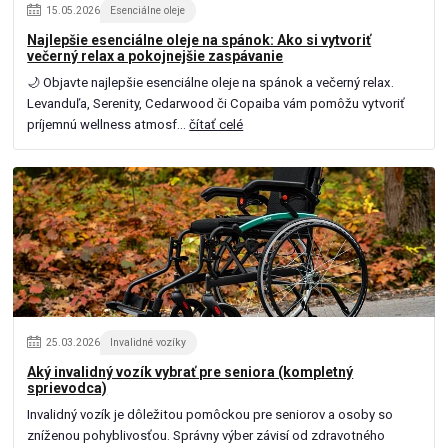
15
.
05
.
2026
Esenciálne oleje
Najlepšie esenciálne oleje na spánok: Ako si vytvoriť
večerný relax a pokojnejšie zaspávanie
🌙 Objavte najlepšie esenciálne oleje na spánok a večerný relax.
Levanduľa, Serenity, Cedarwood či Copaiba vám pomôžu vytvoriť
príjemnú wellness atmosf...
čítať celé
25
.
03
.
2026
Invalidné vozíky
Aký invalidný vozík vybrať pre seniora (kompletný
sprievodca)
Invalidný vozík je dôležitou pomôckou pre seniorov a osoby so
zníženou pohyblivosťou. Správny výber závisí od zdravotného