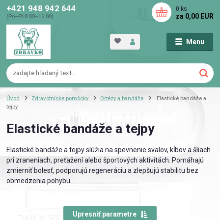
+421 948 942 644
0
ks
za
0,00 EUR
(Po–Pi 8:00–16:00)
Menu
Úvod
Zdravotnícke pomôcky
Ortézy a bandáže
Elastické bandáže a
tejpy
Elastické bandáže a tejpy
Elastické bandáže a tejpy slúžia na spevnenie svalov, kĺbov a šliach
pri zraneniach, preťažení alebo športových aktivitách. Pomáhajú
zmierniť bolesť, podporujú regeneráciu a zlepšujú stabilitu bez
obmedzenia pohybu.
Upresniť parametre