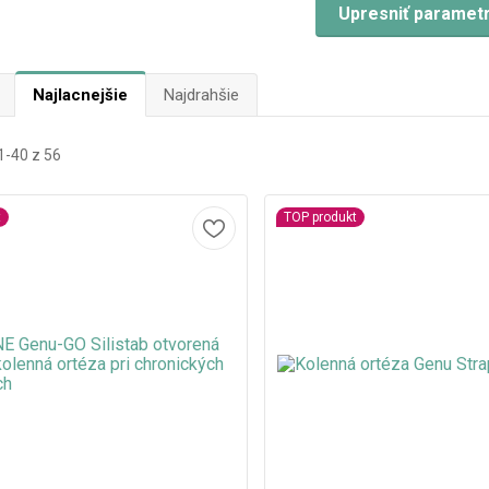
Upresniť paramet
Najlacnejšie
Najdrahšie
-40 z 56
t
TOP produkt