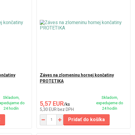
ončatiny
Záves na zlomeninu hornej končatiny
PROTETIKA
Skladom,
Skladom,
5,57 EUR
xpedujeme do
expedujeme do
/
ks
24 hodín
24 hodín
5,30 EUR
bez DPH
t
Pridať do košíka