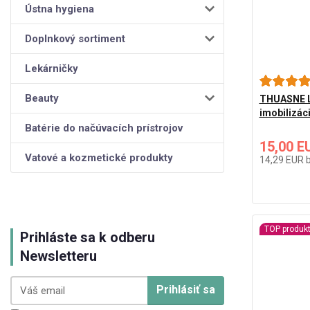
Ústna hygiena
Doplnkový sortiment
Lekárničky
Beauty
THUASNE L
imobilizáci
Batérie do načúvacích prístrojov
15,00 E
Vatové a kozmetické produkty
14,29 EUR
TOP produk
Prihláste sa k odberu
Newsletteru
Prihlásiť sa