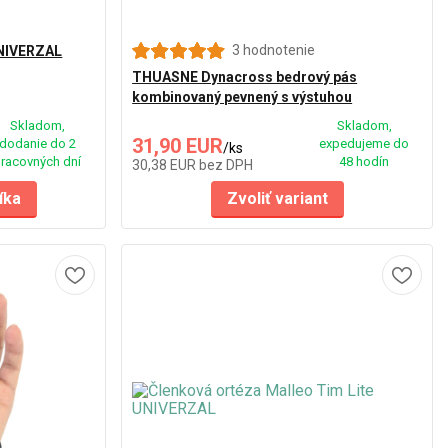
3 hodnotenie
UNIVERZAL
THUASNE Dynacross bedrový pás
kombinovaný pevnený s výstuhou
Skladom,
Skladom,
31,90 EUR
dodanie do 2
expedujeme do
/
ks
racovných dní
48 hodín
30,38 EUR
bez DPH
íka
Zvoliť variant