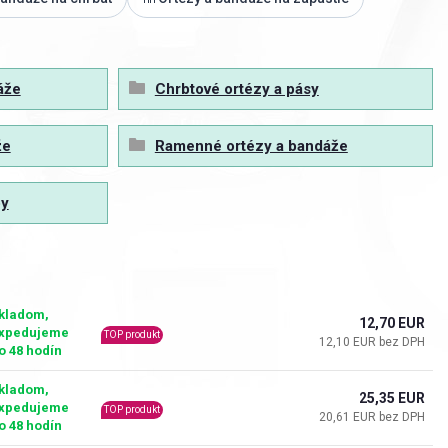
áže
Chrbtové ortézy a pásy
že
Ramenné ortézy a bandáže
py
kladom,
12,70 EUR
xpedujeme
TOP produkt
12,10 EUR bez DPH
o 48 hodín
kladom,
25,35 EUR
xpedujeme
TOP produkt
20,61 EUR bez DPH
o 48 hodín