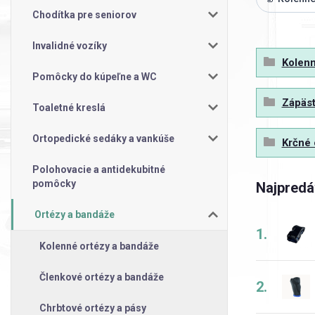
Chodítka pre seniorov
Invalidné vozíky
Kolenn
Pomôcky do kúpeľne a WC
Zápäst
Toaletné kreslá
Ortopedické sedáky a vankúše
Krčné 
Polohovacie a antidekubitné
pomôcky
Najpredá
Ortézy a bandáže
1.
Kolenné ortézy a bandáže
Členkové ortézy a bandáže
2.
Chrbtové ortézy a pásy