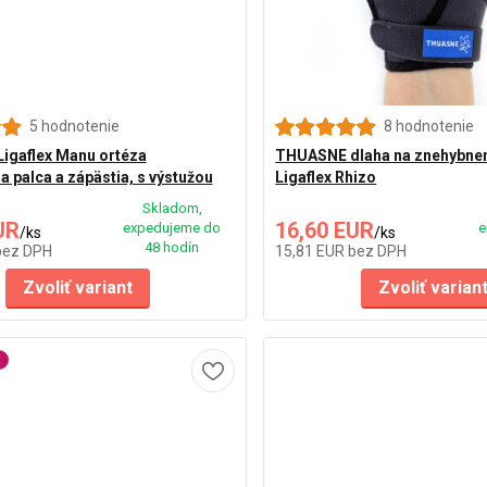
5 hodnotenie
8 hodnotenie
igaflex Manu ortéza
THUASNE dlaha na znehybnen
a palca a zápästia, s výstužou
Ligaflex Rhizo
Skladom,
UR
16,60 EUR
expedujeme do
e
/
ks
/
ks
48 hodín
bez DPH
15,81 EUR
bez DPH
Zvoliť variant
Zvoliť varian
t