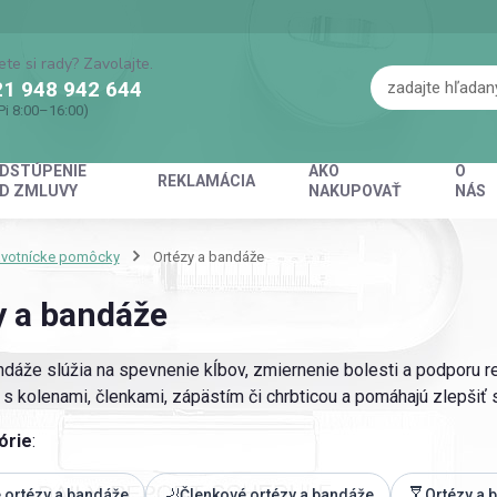
ete si rady? Zavolajte.
1 948 942 644
Pi 8:00–16:00)
DSTÚPENIE
AKO
O
REKLAMÁCIA
D ZMLUVY
NAKUPOVAŤ
NÁS
avotnícke pomôcky
Ortézy a bandáže
y a bandáže
ndáže slúžia na spevnenie kĺbov, zmiernenie bolesti a podporu re
 kolenami, členkami, zápästím či chrbticou a pomáhajú zlepšiť st
órie
:
🦶
🩼
 ortézy a bandáže
Členkové ortézy a bandáže
Ortézy a 