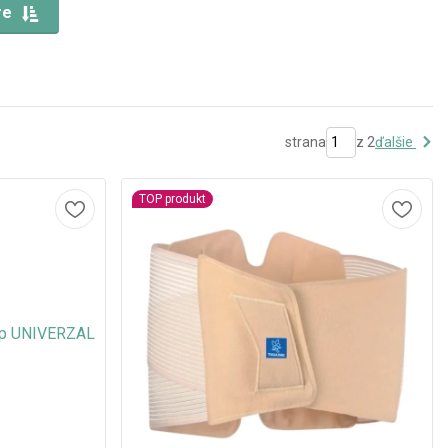
re
strana
z 2
ďalšie
TOP produkt