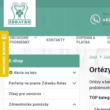
Nevi
+42
(Po–
OBCHODNÉ
DOPRAVA A
O
KONTAKTY
PODMIENKY
PLATBA
O
Úvod
Zdr
Ortéz
😎 Akcie na leto
Ortézy a ba
Parfémy na pranie Zdravko Relax
problémoch s
Zľavy pre seniorov
TOP kateg
Zdravotnícke pomôcky
🦵
Kolenné