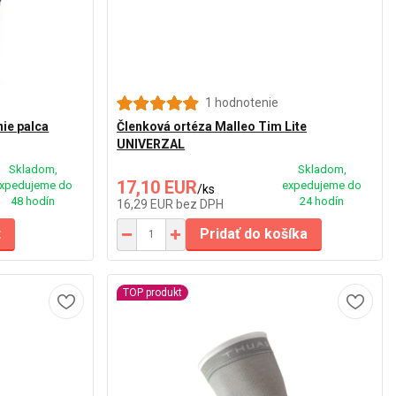
1 hodnotenie
ie palca
Členková ortéza Malleo Tim Lite
UNIVERZAL
Skladom,
Skladom,
17,10 EUR
xpedujeme do
expedujeme do
/
ks
48 hodín
24 hodín
16,29 EUR
bez DPH
t
Pridať do košíka
TOP produkt