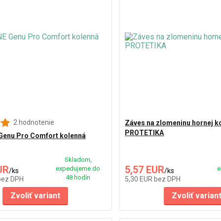
2 hodnotenie
Záves na zlomeninu hornej k
PROTETIKA
enu Pro Comfort kolenná
Skladom,
UR
5,57 EUR
expedujeme do
e
/
ks
/
ks
48 hodín
bez DPH
5,30 EUR
bez DPH
Zvoliť variant
Zvoliť varian