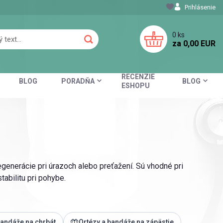
Prihlásenie
0
ks
za
0,00 EUR
RECENZIE
BLOG
PORADŇA
BLOG
ESHOPU
generácie pri úrazoch alebo preťažení. Sú vhodné pri
abilitu pri pohybe.
🤲
bandáže na chrbát
Ortézy a bandáže na zápästie