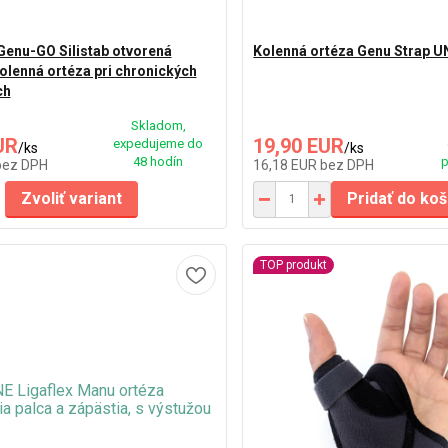
enu-GO Silistab otvorená
Kolenná ortéza Genu Strap 
kolenná ortéza pri chronických
ch
Skladom,
UR
19,90 EUR
expedujeme do
/
ks
/
ks
48 hodín
p
bez DPH
16,18 EUR
bez DPH
Zvoliť variant
Pridať do koš
TOP produkt