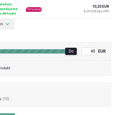
kladom,
10,20 EUR
xpedujeme
TOP produkt
8,29 EUR bez DPH
o 48 hodín
ov
Do
EUR
rodukt
s
(10)