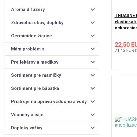
Aróma difuzéry
THUASNE G
elastická 
Zdravotná obuv, doplnky
ochorenia
Germicídne žiariče
22,50 E
Mám problém s
21,43 EUR
Pre lekárov a medikov
Sortiment pre mamičky
Sortiment pre bábätká
Prístroje na úpravu vzduchu a vody
Vitamíny a čaje
Doplnky výživy