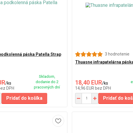
3 hodnotenie
podkolenná páska Patella Strap
Thuasne infrapatelárna pásk
Skladom,
UR
18,40 EUR
dodanie do 2
e
/
ks
/
ks
pracovných dní
bez DPH
14,96 EUR
bez DPH
Pridať do košíka
Pridať do koš