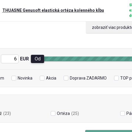
S
THUASNE Genusoft elastická ortéza kolenného kĺbu
e
d
zobraziť viac produkt
EUR
Od
om
Novinka
Akcia
Doprava ZADARMO
TOP p
ž
(23)
Ortéza
(25)
Pá