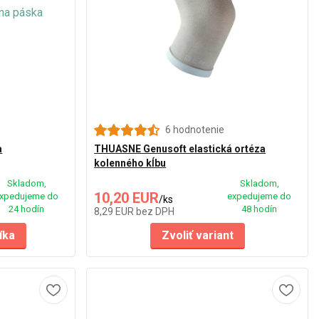
6 hodnotenie
a
THUASNE Genusoft elastická ortéza
kolenného kĺbu
Skladom,
Skladom,
10,20 EUR
xpedujeme do
expedujeme do
/
ks
24 hodín
48 hodín
8,29 EUR
bez DPH
íka
Zvoliť variant