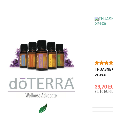
THUASNE G
ortéza
33,70 E
32,10 EUR