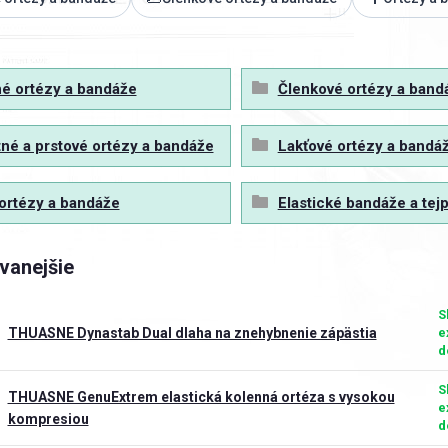
é ortézy a bandáže
Členkové ortézy a band
né a prstové ortézy a bandáže
Lakťové ortézy a bandá
ortézy a bandáže
Elastické bandáže a tej
vanejšie
S
THUASNE Dynastab Dual dlaha na znehybnenie zápästia
e
d
S
THUASNE GenuExtrem elastická kolenná ortéza s vysokou
e
kompresiou
d