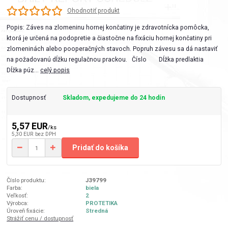
Ohodnotiť produkt
Popis: Záves na zlomeninu hornej končatiny je zdravotnícka pomôcka,
ktorá je určená na podopretie a čiastočne na fixáciu hornej končatiny pri
zlomeninách alebo pooperačných stavoch. Popruh závesu sa dá nastaviť
na požadovanú dĺžku regulačnou prackou. Číslo Dĺžka predlaktia
Dĺžka púz...
celý popis
Dostupnosť
Skladom, expedujeme do 24 hodín
5,57 EUR
/
ks
5,30 EUR
bez DPH
Pridať do košíka
Číslo produktu:
J39799
Farba:
biela
Veľkosť:
2
Výrobca:
PROTETIKA
Úroveň fixácie:
Stredná
Strážiť cenu / dostupnosť