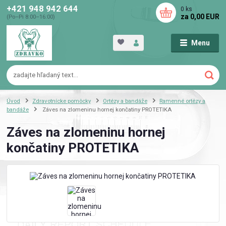
+421 948 942 644
0
ks
za
0,00 EUR
(Po–Pi 8:00–16:00)
Menu
Úvod
Zdravotnícke pomôcky
Ortézy a bandáže
Ramenné ortézy a
bandáže
Záves na zlomeninu hornej končatiny PROTETIKA
Záves na zlomeninu hornej
končatiny PROTETIKA