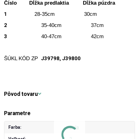
Číslo Dĺžka predlaktia Dĺžka púzdra
1
28-35cm 30cm
2
35-40cm 37cm
3
40-47cm 42cm
J39798, J39800
ŠÚKL KÓD ZP
Pôvod tovaru
Parametre
Farba
biela