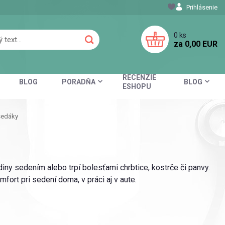
Prihlásenie
0
ks
za
0,00 EUR
RECENZIE
BLOG
PORADŇA
BLOG
ESHOPU
sedáky
ny sedením alebo trpí bolesťami chrbtice, kostrče či panvy.
fort pri sedení doma, v práci aj v aute.