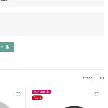
re
strana
z 1
TOP produkt
Akcia