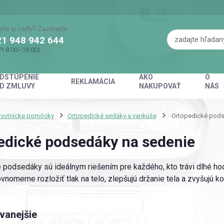
ete si rady? Zavolajte.
1 948 942 644
Pi 8:00–16:00)
DSTÚPENIE
AKO
O
REKLAMÁCIA
D ZMLUVY
NAKUPOVAŤ
NÁS
avotnícke pomôcky
Ortopedické sedáky a vankúše
Ortopedické pod
edické podsedáky na sedenie
 podsedáky sú ideálnym riešením pre každého, kto trávi dlhé hodi
nomerne rozložiť tlak na telo, zlepšujú držanie tela a zvyšujú kom
vanejšie