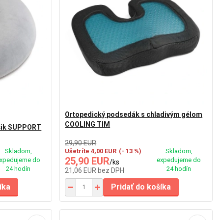
Ortopedický podsedák s chladivým gélom
COOLING TIM
úšik SUPPORT
29,90 EUR
Skladom,
Ušetríte 4,00 EUR
(- 13 %)
Skladom,
25,90 EUR
xpedujeme do
expedujeme do
/
ks
24 hodín
24 hodín
21,06 EUR
bez DPH
íka
Pridať do košíka