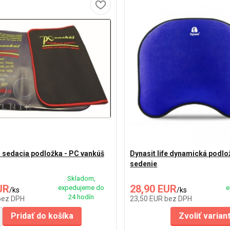
sedacia podložka - PC vankúš
Dynasit life dynamická podlo
sedenie
Skladom,
UR
28,90 EUR
expedujeme do
e
/
ks
/
ks
24 hodín
bez DPH
23,50 EUR
bez DPH
Pridať do košíka
Zvoliť varian