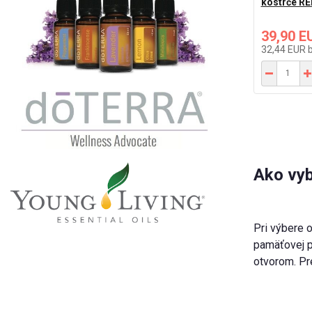
kostrče R
39,90 E
32,44 EUR
Ako vyb
Pri výbere 
pamäťovej p
otvorom. Pr