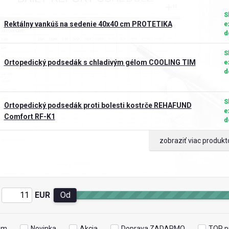
S
Rektálny vankúš na sedenie 40x40 cm PROTETIKA
e
d
S
Ortopedický podsedák s chladivým gélom COOLING TIM
e
d
S
Ortopedický podsedák proti bolesti kostrče REHAFUND
e
Comfort RF-K1
d
zobraziť viac produkt
EUR
Od
om
Novinka
Akcia
Doprava ZADARMO
TOP p