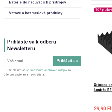
Batérie do načúvacích prístrojov
TOP produk
Vatové a kozmetické produkty
Prihláste sa k odberu
Newsletteru
Prihlásiť sa
Súhlasím so
spracovaním osobných údajov
za
účelom zasielania newslettera.
Ortopedick
kostrče R
29,90 E