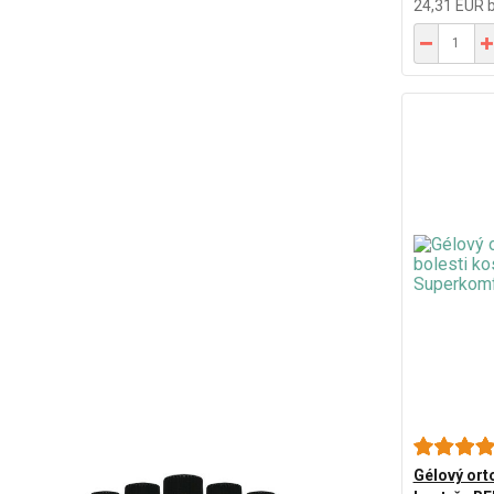
24,31 EUR
Gélový ort