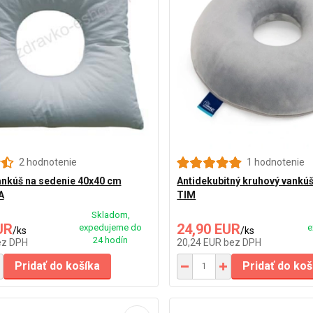
2 hodnotenie
1 hodnotenie
ankúš na sedenie 40x40 cm
Antidekubitný kruhový vank
A
TIM
Skladom,
UR
24,90 EUR
expedujeme do
e
/
ks
/
ks
24 hodín
ez DPH
20,24 EUR
bez DPH
Pridať do košíka
Pridať do koš