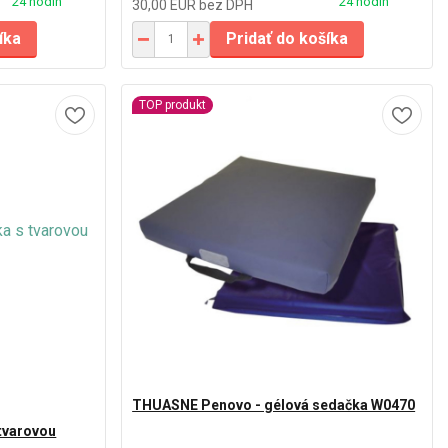
24 hodín
24 hodín
30,00 EUR
bez DPH
íka
Pridať do košíka
TOP produkt
THUASNE Penovo - gélová sedačka W0470
tvarovou