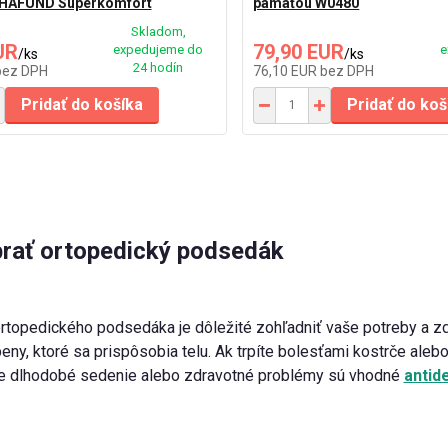
EHAFUND Superkomfort
pamäťou W0480
Skladom,
UR
79,90 EUR
expedujeme do
e
/
ks
/
ks
24 hodín
bez DPH
76,10 EUR
bez DPH
Pridať do košíka
Pridať do koš
rať ortopedický podsedák
ortopedického podsedáka je dôležité zohľadniť vaše potreby a 
eny, ktoré sa prispôsobia telu. Ak trpíte bolesťami kostrče ale
e dlhodobé sedenie alebo zdravotné problémy sú vhodné
antid