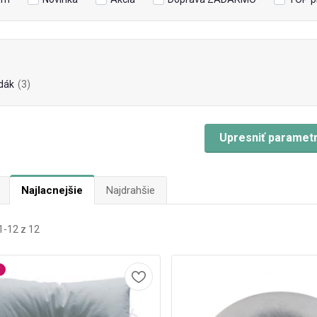
dák
(3)
Upresniť paramet
Najlacnejšie
Najdrahšie
-12 z 12
t