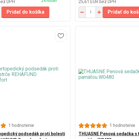
24 hodín
bez DPH
25,61 EUR
bez DPH
Pridať do košíka
Pridať do koš
1 hodnotenie
1 hodnotenie
opedický podsedák proti bolesti
THUASNE Penová sedačka s 