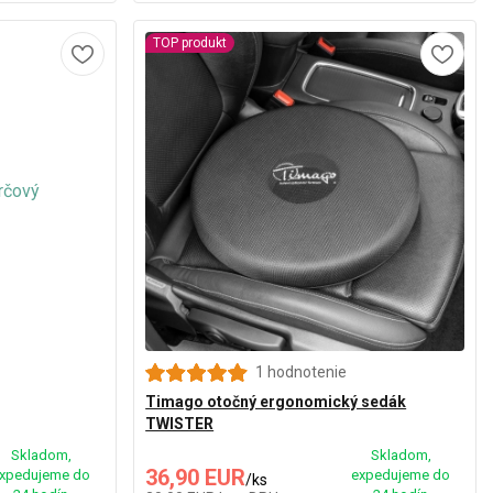
TOP produkt
1 hodnotenie
Timago otočný ergonomický sedák
TWISTER
Skladom,
Skladom,
36,90 EUR
xpedujeme do
expedujeme do
/
ks