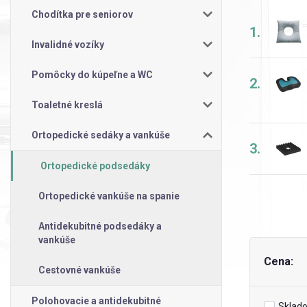
Chodítka pre seniorov
1.
Invalidné vozíky
Pomôcky do kúpeľne a WC
2.
Toaletné kreslá
Ortopedické sedáky a vankúše
3.
Ortopedické podsedáky
Ortopedické vankúše na spanie
Antidekubitné podsedáky a
vankúše
Cena:
Cestovné vankúše
Polohovacie a antidekubitné
Sklad