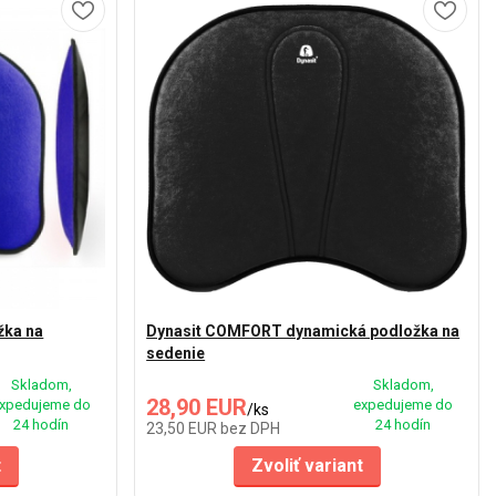
žka na
Dynasit COMFORT dynamická podložka na
sedenie
Skladom,
Skladom,
28,90 EUR
xpedujeme do
expedujeme do
/
ks
24 hodín
24 hodín
23,50 EUR
bez DPH
t
Zvoliť variant