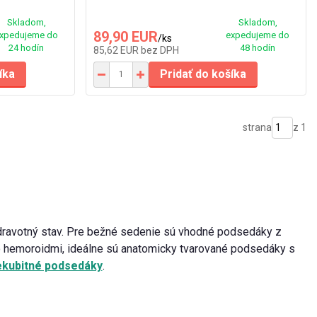
Skladom,
Skladom,
89,90 EUR
xpedujeme do
expedujeme do
/
ks
24 hodín
48 hodín
85,62 EUR
bez DPH
íka
Pridať do košíka
strana
z 1
zdravotný stav. Pre bežné sedenie sú vhodné podsedáky z
bo hemoroidmi, ideálne sú anatomicky tvarované podsedáky s
ekubitné podsedáky
.