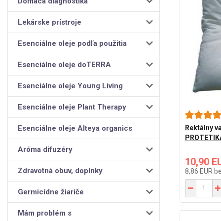
Domáca diagnostika
Lekárske prístroje
Esenciálne oleje podľa použitia
Esenciálne oleje doTERRA
Esenciálne oleje Young Living
Esenciálne oleje Plant Therapy
Esenciálne oleje Alteya organics
Rektálny v
PROTETIK
Aróma difuzéry
10,90 E
Zdravotná obuv, doplnky
8,86 EUR
b
Germicídne žiariče
Mám problém s