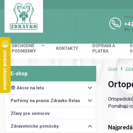
Nevi
+42
(Po–
OBCHODNÉ
DOPRAVA A
O
KONTAKTY
PODMIENKY
PLATBA
O
Úvod
Zdr
Ortop
😎 Akcie na leto
Ortopedické
Parfémy na pranie Zdravko Relax
Pomáhajú rov
Zľavy pre seniorov
Zdravotnícke pomôcky
Najpredá