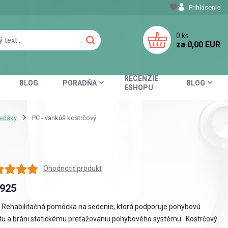
Prihlásenie
0
ks
za
0,00 EUR
RECENZIE
BLOG
PORADŇA
BLOG
ESHOPU
edáky
PC - vankúš kostrčový
Ohodnotiť produkt
925
 Rehabilitačná pomôcka na sedenie, ktorá podporuje pohybovú
itu a bráni statickému preťažovaniu pohybového systému. Kostrčový