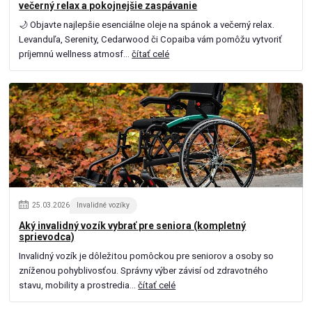
večerný relax a pokojnejšie zaspávanie
🌙 Objavte najlepšie esenciálne oleje na spánok a večerný relax.
Levanduľa, Serenity, Cedarwood či Copaiba vám pomôžu vytvoriť
príjemnú wellness atmosf...
čítať celé
25
.
03
.
2026
Invalidné vozíky
Aký invalidný vozík vybrať pre seniora (kompletný
sprievodca)
Invalidný vozík je dôležitou pomôckou pre seniorov a osoby so
zníženou pohyblivosťou. Správny výber závisí od zdravotného
stavu, mobility a prostredia...
čítať celé