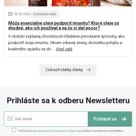
05
.
02
.
2026
Esenciálne oleje
Môžu esenciálne oleje podporiť imunitu? Ktoré oleje sú
vhodné, ako ich používať a na čo si dať pozor?
V období zvýšenej chorobnosti hľadáme prirodzené spôsoby, ako
podporiť svoju imunitu. Okrem zdravej stravy, dostatku pohybu a
kvalitného spánku sa do ...
čítať celé
Zobraziť všetky články
Prihláste sa k odberu Newsletteru
Prihlásiť sa
Súhlasím so
spracovaním osobných údajov
za účelom zasielania newslettera.