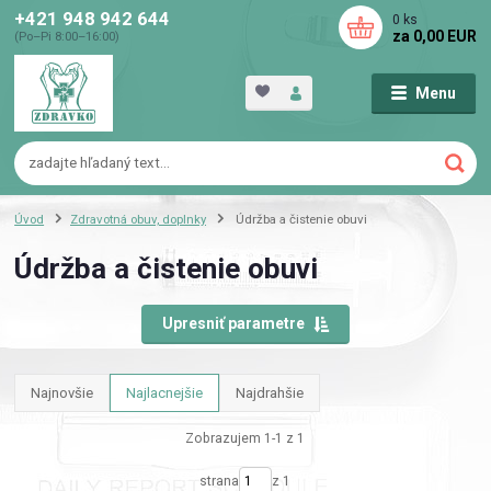
+421 948 942 644
0
ks
za
0,00 EUR
(Po–Pi 8:00–16:00)
Menu
Úvod
Zdravotná obuv, doplnky
Údržba a čistenie obuvi
Údržba a čistenie obuvi
Upresniť parametre
Najnovšie
Najlacnejšie
Najdrahšie
Zobrazujem 1-1 z 1
strana
z 1