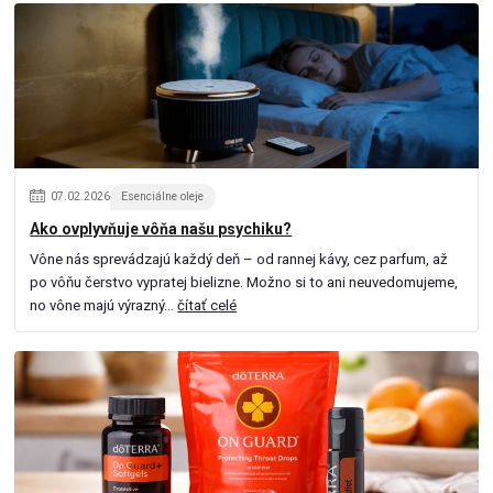
07
.
02
.
2026
Esenciálne oleje
Ako ovplyvňuje vôňa našu psychiku?
Vône nás sprevádzajú každý deň – od rannej kávy, cez parfum, až
po vôňu čerstvo vypratej bielizne. Možno si to ani neuvedomujeme,
no vône majú výrazný...
čítať celé