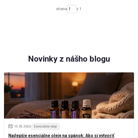
strana
z 1
Novinky z nášho blogu
15
.
05
.
2026
Esenciálne oleje
Najlepšie esenciálne oleje na spánok: Ako si vytvoriť