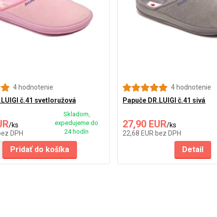
4 hodnotenie
4 hodnotenie
LUIGI č.41 svetloružová
Papuče DR.LUIGI č.41 sivá
Skladom,
UR
27,90 EUR
expedujeme do
/
ks
/
ks
24 hodín
bez DPH
22,68 EUR
bez DPH
Pridať do košíka
Detail