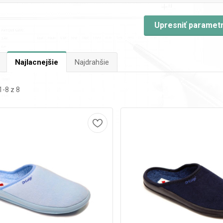
Upresniť paramet
Najlacnejšie
Najdrahšie
-8 z 8