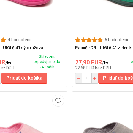
4 hodnotenie
6 hodnotenie
LUIGI č.41 sýtoružová
Papuče DR.LUIGI č.41 zelené
Skladom,
UR
27,90 EUR
expedujeme do
e
/
ks
/
ks
24 hodín
bez DPH
22,68 EUR
bez DPH
Pridať do košíka
Pridať do koš