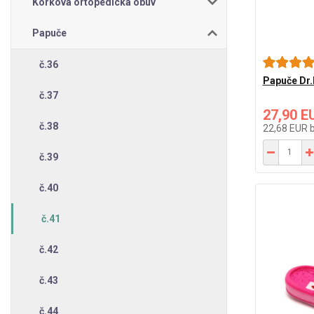
Korková ortopedická obuv
Papuče
č.36
Papuče Dr.
č.37
27,90 E
č.38
22,68 EUR
č.39
č.40
č.41
č.42
č.43
č.44