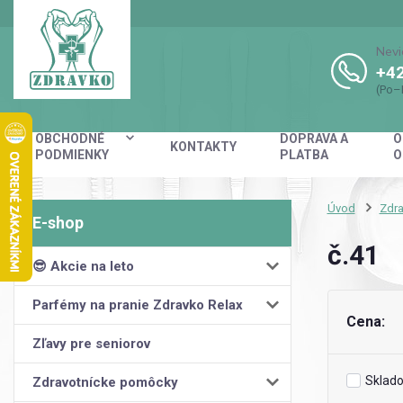
Nevi
+42
(Po–
OBCHODNÉ
DOPRAVA A
O
KONTAKTY
PODMIENKY
PLATBA
O
Úvod
Zdra
č.41
😎 Akcie na leto
Parfémy na pranie Zdravko Relax
Cena:
Zľavy pre seniorov
Sklad
Zdravotnícke pomôcky