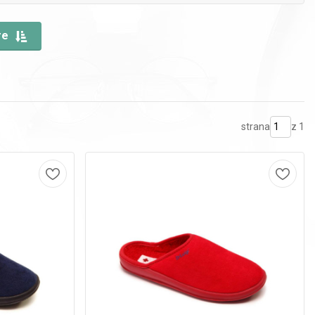
re
strana
z 1