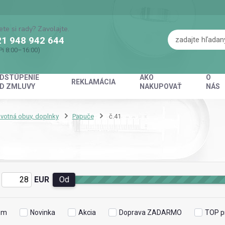
ete si rady? Zavolajte.
1 948 942 644
Pi 8:00–16:00)
DSTÚPENIE
AKO
O
REKLAMÁCIA
D ZMLUVY
NAKUPOVAŤ
NÁS
votná obuv, doplnky
Papuče
č.41
EUR
Od
om
Novinka
Akcia
Doprava ZADARMO
TOP p