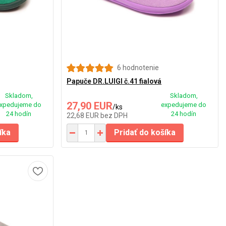
6 hodnotenie
Papuče DR.LUIGI č.41 fialová
Skladom,
Skladom,
27,90 EUR
xpedujeme do
expedujeme do
/
ks
24 hodín
24 hodín
22,68 EUR
bez DPH
íka
Pridať do košíka