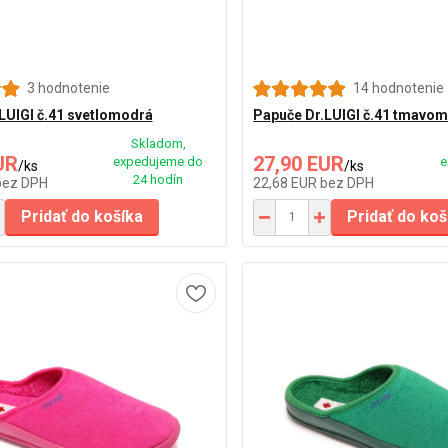
3 hodnotenie
14 hodnotenie
LUIGI č.41 svetlomodrá
Papuče Dr.LUIGI č.41 tmavo
Skladom,
UR
27,90 EUR
expedujeme do
e
/
ks
/
ks
24 hodín
bez DPH
22,68 EUR
bez DPH
Pridať do košíka
Pridať do koš