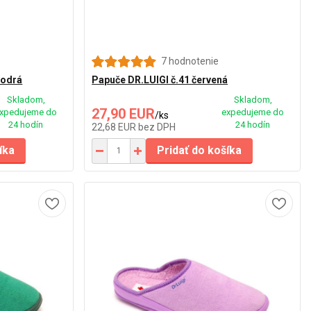
7 hodnotenie
modrá
Papuče DR.LUIGI č.41 červená
Skladom,
Skladom,
27,90 EUR
xpedujeme do
expedujeme do
/
ks
24 hodín
24 hodín
22,68 EUR
bez DPH
íka
Pridať do košíka