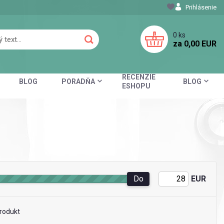
Prihlásenie
0
ks
za
0,00 EUR
RECENZIE
BLOG
PORADŇA
BLOG
ESHOPU
Do
EUR
rodukt