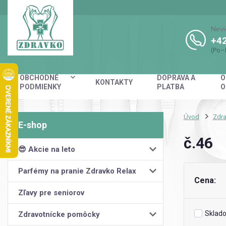
Nevi
+42
(Po–
OBCHODNÉ
DOPRAVA A
O
KONTAKTY
PODMIENKY
PLATBA
O
Úvod
Zdra
č.46
😎 Akcie na leto
Parfémy na pranie Zdravko Relax
Cena:
Zľavy pre seniorov
Sklad
Zdravotnícke pomôcky