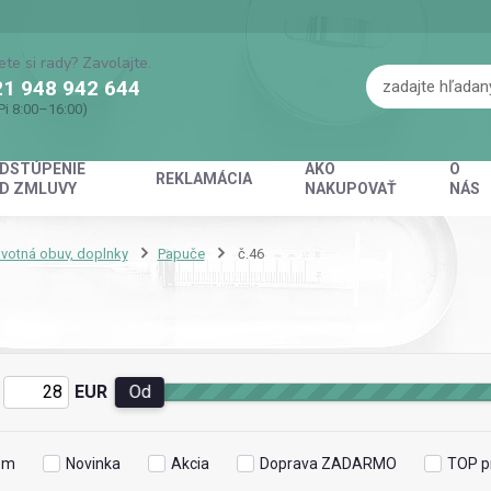
ete si rady? Zavolajte.
1 948 942 644
Pi 8:00–16:00)
DSTÚPENIE
AKO
O
REKLAMÁCIA
D ZMLUVY
NAKUPOVAŤ
NÁS
votná obuv, doplnky
Papuče
č.46
EUR
Od
om
Novinka
Akcia
Doprava ZADARMO
TOP p