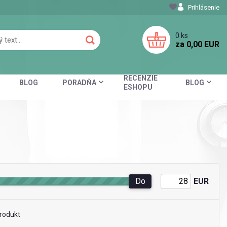
Prihlásenie
0
ks
za
0,00 EUR
RECENZIE
BLOG
PORADŇA
BLOG
ESHOPU
Do
EUR
rodukt