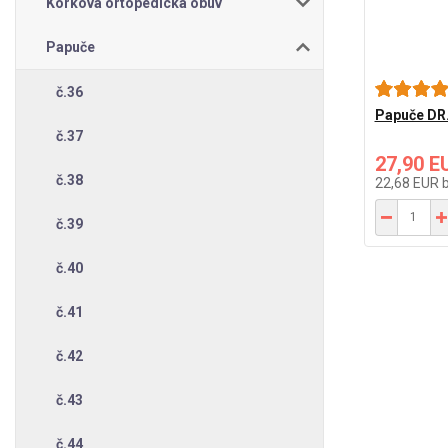
Korková ortopedická obuv
Papuče
č.36
Papuče DR.
č.37
27,90 E
č.38
22,68 EUR
č.39
č.40
č.41
č.42
č.43
č.44