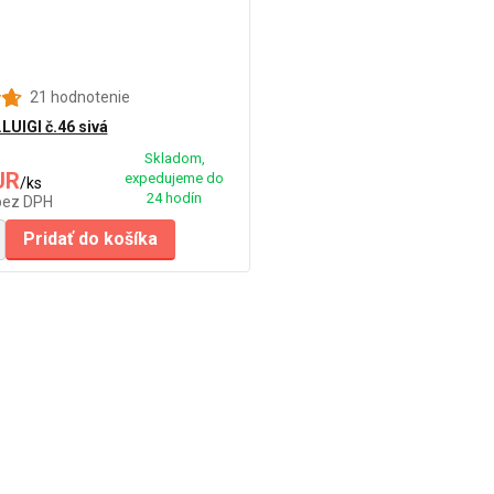
21 hodnotenie
LUIGI č.46 sivá
Skladom,
UR
expedujeme do
/
ks
24 hodín
bez DPH
Pridať do košíka