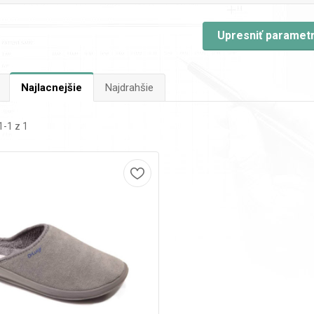
Upresniť paramet
Najlacnejšie
Najdrahšie
-1 z 1