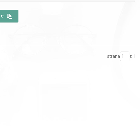
re
strana
z 1