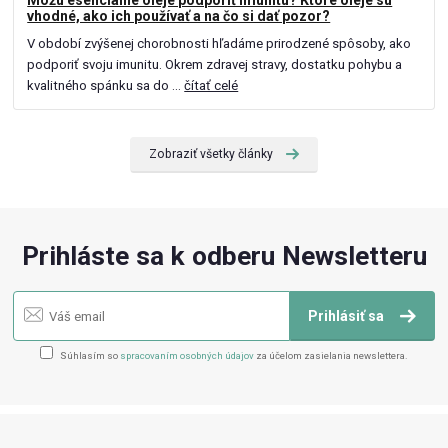
Môžu esenciálne oleje podporiť imunitu? Ktoré oleje sú
vhodné, ako ich používať a na čo si dať pozor?
V období zvýšenej chorobnosti hľadáme prirodzené spôsoby, ako
podporiť svoju imunitu. Okrem zdravej stravy, dostatku pohybu a
kvalitného spánku sa do ...
čítať celé
Zobraziť všetky články
Prihláste sa k odberu Newsletteru
Prihlásiť sa
Súhlasím so
spracovaním osobných údajov
za účelom zasielania newslettera.