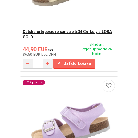
Detské ortopedické sandále č.34 Corkstyle LORA
GOLD
Skladom,
44,90 EUR
expedujeme do 24
/
ks
hodín
36,50 EUR
bez DPH
Pridať do košíka
TOP produkt