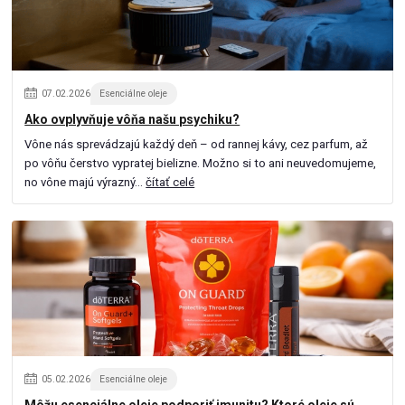
07
.
02
.
2026
Esenciálne oleje
Ako ovplyvňuje vôňa našu psychiku?
Vône nás sprevádzajú každý deň – od rannej kávy, cez parfum, až
po vôňu čerstvo vypratej bielizne. Možno si to ani neuvedomujeme,
no vône majú výrazný...
čítať celé
05
.
02
.
2026
Esenciálne oleje