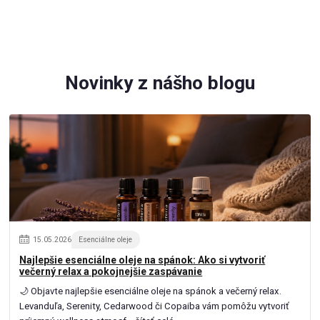
Novinky z nášho blogu
15
.
05
.
2026
Esenciálne oleje
Najlepšie esenciálne oleje na spánok: Ako si vytvoriť
večerný relax a pokojnejšie zaspávanie
🌙 Objavte najlepšie esenciálne oleje na spánok a večerný relax.
Levanduľa, Serenity, Cedarwood či Copaiba vám pomôžu vytvoriť