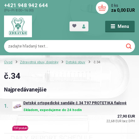
+421 948 942 644
0
ks
za
0,00 EUR
(Po–Pi 8:00–16:00)
Menu
Úvod
Zdravotná obuv, doplnky
Detská obuv
č.34
č.34
Najpredávanejšie
Detské ortopedické sandále č.34 T97 PROTETIKA fialové
1.
Skladom, expedujeme do 24 hodín
27,90 EUR
22,68 EUR bez DPH
TOP produkt