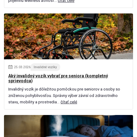
príjemnú wellness atmosf...
čítať celé
25
.
03
.
2026
Invalidné vozíky
Aký invalidný vozík vybrať pre seniora (kompletný
sprievodca)
Invalidný vozík je dôležitou pomôckou pre seniorov a osoby so
zníženou pohyblivosťou. Správny výber závisí od zdravotného
stavu, mobility a prostredia...
čítať celé