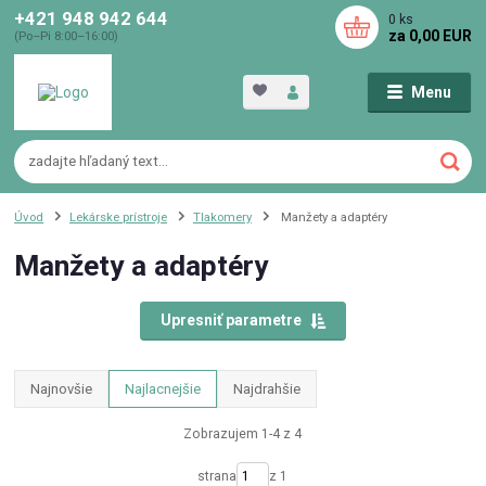
+421 948 942 644
0
ks
za
0,00 EUR
(Po–Pi 8:00–16:00)
Menu
Úvod
Lekárske prístroje
Tlakomery
Manžety a adaptéry
Manžety a adaptéry
Upresniť parametre
Najnovšie
Najlacnejšie
Najdrahšie
Zobrazujem 1-4 z 4
strana
z 1