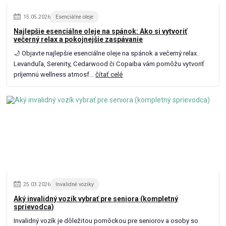
15
.
05
.
2026
Esenciálne oleje
Najlepšie esenciálne oleje na spánok: Ako si vytvoriť
večerný relax a pokojnejšie zaspávanie
🌙 Objavte najlepšie esenciálne oleje na spánok a večerný relax.
Levanduľa, Serenity, Cedarwood či Copaiba vám pomôžu vytvoriť
príjemnú wellness atmosf...
čítať celé
25
.
03
.
2026
Invalidné vozíky
Aký invalidný vozík vybrať pre seniora (kompletný
sprievodca)
Invalidný vozík je dôležitou pomôckou pre seniorov a osoby so