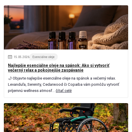
15
.
05
.
2026
Esenciálne oleje
Najlepšie esenciálne oleje na spánok: Ako si vytvoriť
večerný relax a pokojnejšie zaspávanie
🌙 Objavte najlepšie esenciálne oleje na spánok a večerný relax.
Levanduľa, Serenity, Cedarwood či Copaiba vám pomôžu vytvoriť
príjemnú wellness atmosf...
čítať celé