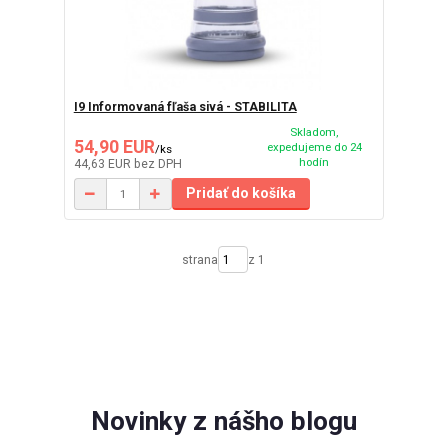
I9 Informovaná fľaša sivá - STABILITA
Skladom,
54,90 EUR
expedujeme do 24
/
ks
hodín
44,63 EUR
bez DPH
Pridať do košíka
strana
z 1
Novinky z nášho blogu