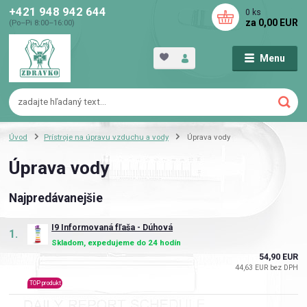
+421 948 942 644
0
ks
za
0,00 EUR
(Po–Pi 8:00–16:00)
Menu
Úvod
Prístroje na úpravu vzduchu a vody
Úprava vody
Úprava vody
Najpredávanejšie
I9 Informovaná fľaša - Dúhová
1.
Skladom, expedujeme do 24 hodín
54,90 EUR
44,63 EUR bez DPH
TOP produkt