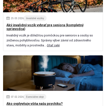
25
.
03
.
2026
Invalidné vozíky
Aký invalidný vozík vybrať pre seniora (kompletný
sprievodca)
Invalidný vozík je dôležitou pomôckou pre seniorov a osoby so
zníženou pohyblivosťou. Správny výber závisí od zdravotného
stavu, mobility a prostredia...
čítať celé
07
.
02
.
2026
Esenciálne oleje
Ako ovplyvňuje vôňa našu psychiku?