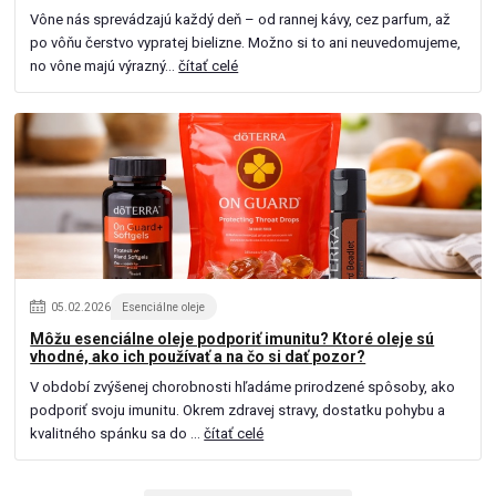
Vône nás sprevádzajú každý deň – od rannej kávy, cez parfum, až
po vôňu čerstvo vypratej bielizne. Možno si to ani neuvedomujeme,
no vône majú výrazný...
čítať celé
05
.
02
.
2026
Esenciálne oleje
Môžu esenciálne oleje podporiť imunitu? Ktoré oleje sú
vhodné, ako ich používať a na čo si dať pozor?
V období zvýšenej chorobnosti hľadáme prirodzené spôsoby, ako
podporiť svoju imunitu. Okrem zdravej stravy, dostatku pohybu a
kvalitného spánku sa do ...
čítať celé