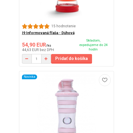
15 hodnotenie
I9 Informovaná fľaša - Dúhová
Skladom,
54,90 EUR
expedujeme do 24
/
ks
hodín
44,63 EUR
bez DPH
Pridať do košíka
Novinka