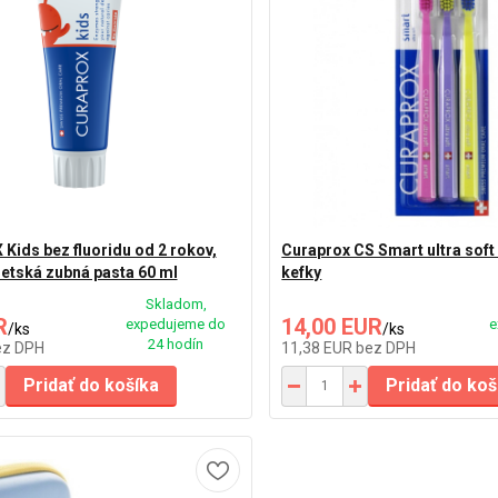
ids bez fluoridu od 2 rokov,
Curaprox CS Smart ultra soft
etská zubná pasta 60 ml
kefky
Skladom,
R
14,00 EUR
expedujeme do
e
/
ks
/
ks
24 hodín
ez DPH
11,38 EUR
bez DPH
Pridať do košíka
Pridať do koš