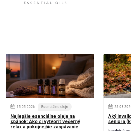
15
.
05
.
2026
Esenciálne oleje
25
.
03
.
202
Najlepšie esenciálne oleje na
Aký invali
spánok: Ako si vytvoriť večerný
seniora (
relax a pokojnejšie zaspávanie
Invalidný v