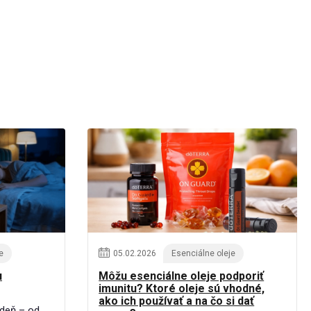
e
05
.
02
.
2026
Esenciálne oleje
u
Môžu esenciálne oleje podporiť
imunitu? Ktoré oleje sú vhodné,
ako ich používať a na čo si dať
 deň – od