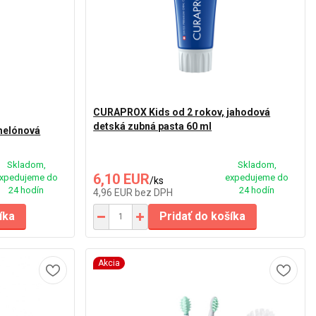
CURAPROX Kids od 2 rokov, jahodová
detská zubná pasta 60 ml
melónová
Skladom,
Skladom,
6,10 EUR
xpedujeme do
expedujeme do
/
ks
24 hodín
24 hodín
4,96 EUR
bez DPH
íka
Pridať do košíka
Akcia