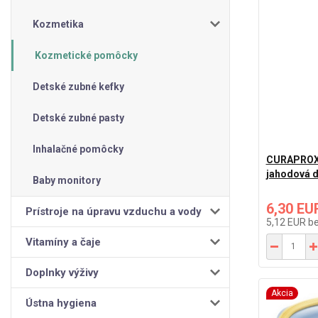
Kozmetika
Kozmetické pomôcky
Detské zubné kefky
Detské zubné pasty
Inhalačné pomôcky
CURAPROX K
jahodová d
Baby monitory
6,30 EU
Prístroje na úpravu vzduchu a vody
5,12 EUR
b
Vitamíny a čaje
Doplnky výživy
Akcia
Ústna hygiena