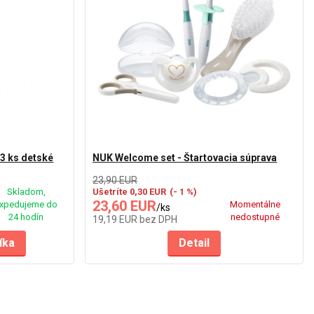
 3 ks detské
NUK Welcome set - Štartovacia súprava
23,90 EUR
Skladom,
Ušetríte 0,30 EUR
(- 1 %)
23,60 EUR
xpedujeme do
Momentálne
/
ks
24 hodín
nedostupné
19,19 EUR
bez DPH
íka
Detail