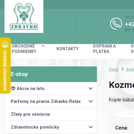
Nevi
+42
(Po–
OBCHODNÉ
DOPRAVA A
O
KONTAKTY
PODMIENKY
PLATBA
O
Úvod
Sort
Kozme
😎 Akcie na leto
Kúpte bábät
Parfémy na pranie Zdravko Relax
Zľavy pre seniorov
Zdravotnícke pomôcky
Cena: