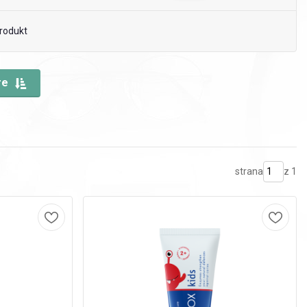
rodukt
re
strana
z 1