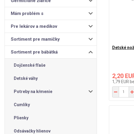
Germicídne žiariče
Mám problém s
Pre lekárov a medikov
Sortiment pre mamičky
Detské no
Sortiment pre bábätká
Dojčenské fľaše
2,20 EU
Detské váhy
1,79 EUR
b
Potreby na kŕmenie
Cumlíky
Plienky
Odsávačky hlienov