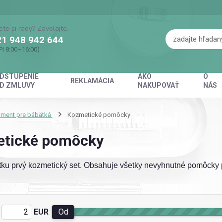
ete si rady? Zavolajte.
1 948 942 644
Pi 8:00–16:00)
DSTÚPENIE
AKO
O
REKLAMÁCIA
D ZMLUVY
NAKUPOVAŤ
NÁS
iment pre bábätká
Kozmetické pomôcky
tické pomôcky
ku prvý kozmetický set. Obsahuje všetky nevyhnutné pomôcky pr
EUR
Od