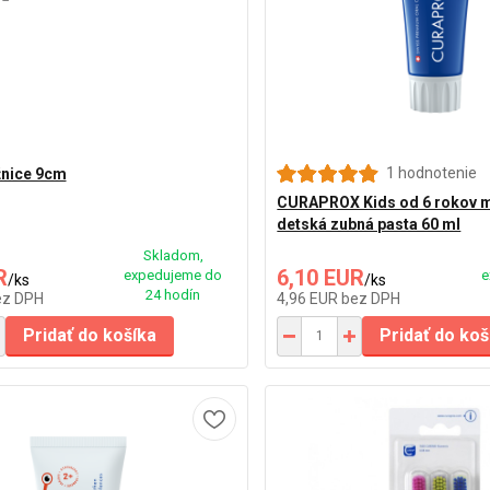
1 hodnotenie
žnice 9cm
CURAPROX Kids od 6 rokov 
detská zubná pasta 60 ml
Skladom,
R
6,10 EUR
expedujeme do
e
/
ks
/
ks
24 hodín
ez DPH
4,96 EUR
bez DPH
Pridať do košíka
Pridať do koš