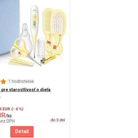
1 hodnotenie
pre starostlivosť o dieťa
2
15 EUR
(- 4 %)
UR
/
ks
do 3 dní
bez DPH
Detail