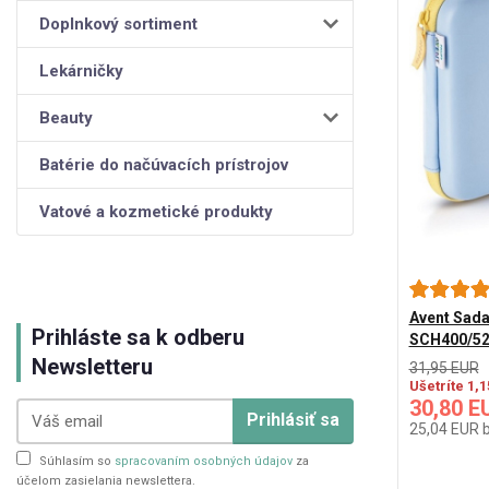
Doplnkový sortiment
Lekárničky
Beauty
Batérie do načúvacích prístrojov
Vatové a kozmetické produkty
Avent Sada 
Prihláste sa k odberu
SCH400/5
Newsletteru
31,95 EUR
Ušetríte 1,
30,80 E
Prihlásiť sa
25,04 EUR
Súhlasím so
spracovaním osobných údajov
za
účelom zasielania newslettera.