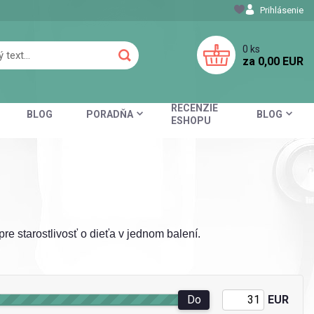
Prihlásenie
0
ks
za
0,00 EUR
RECENZIE
BLOG
PORADŇA
BLOG
ESHOPU
e starostlivosť o dieťa v jednom balení.
Do
EUR