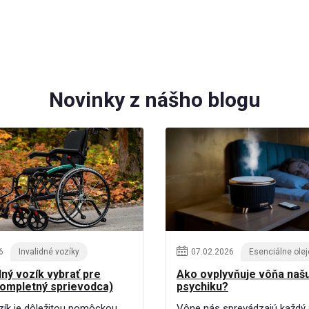
Novinky z nášho blogu
6
Invalidné vozíky
07
.
02
.
2026
Esenciálne olej
dný vozík vybrať pre
Ako ovplyvňuje vôňa naš
kompletný sprievodca)
psychiku?
ozík je dôležitou pomôckou
Vône nás sprevádzajú každý