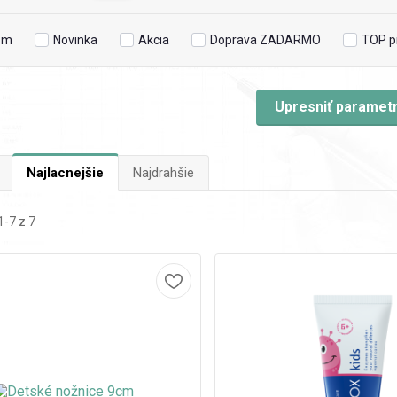
om
Novinka
Akcia
Doprava ZADARMO
TOP p
Upresniť paramet
Najlacnejšie
Najdrahšie
-7 z 7