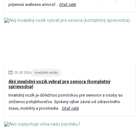
príjemnú wellness atmosf...
čítať celé
25
.
03
.
2026
Invalidné vozíky
Aký invalidný vozík vybrať pre seniora (kompletný
sprievodca)
Invalidný vozík je dôležitou pomôckou pre seniorov a osoby so
zníženou pohyblivosťou. Správny výber závisí od zdravotného
stavu, mobility a prostredia...
čítať celé