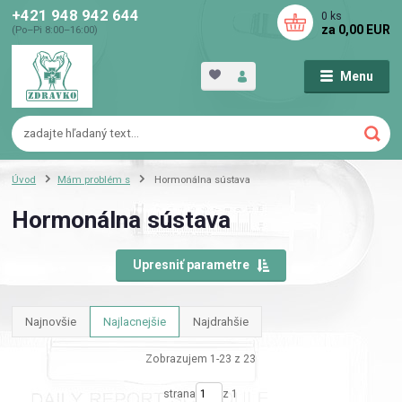
+421 948 942 644
0
ks
za
0,00 EUR
(Po–Pi 8:00–16:00)
Menu
Úvod
Mám problém s
Hormonálna sústava
Hormonálna sústava
Upresniť parametre
Najnovšie
Najlacnejšie
Najdrahšie
Zobrazujem 1-23 z 23
strana
z 1