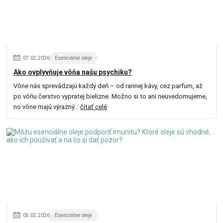
07
.
02
.
2026
Esenciálne oleje
Ako ovplyvňuje vôňa našu psychiku?
Vône nás sprevádzajú každý deň – od rannej kávy, cez parfum, až
po vôňu čerstvo vypratej bielizne. Možno si to ani neuvedomujeme,
no vône majú výrazný...
čítať celé
05
.
02
.
2026
Esenciálne oleje