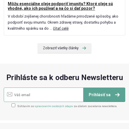
Môžu esenciálne oleje podporiť imunitu? Ktoré oleje sú
vhodné, ako ich používať a na čo si dať pozor?
V období zvýšenej chorobnosti hľadáme prirodzené spôsoby, ako
podporiť svoju imunitu. Okrem zdravej stravy, dostatku pohybu a
kvalitného spánku sa do ...
čítať celé
Zobraziť všetky články
Prihláste sa k odberu Newsletteru
Prihlásiť sa
Súhlasím so
spracovaním osobných údajov
za účelom zasielania newslettera.