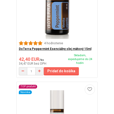
4 hodnotenie
DoTerra Peppermint Esenciálny olej mätový 15ml
Skladom,
42,40 EUR
expedujeme do 24
/
ks
hodín
34,47 EUR
bez DPH
Pridať do košíka
TOP produkt
Novinka