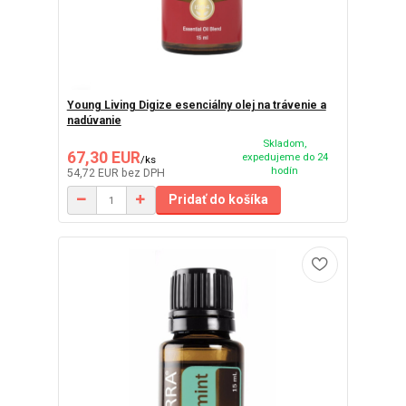
Young Living Digize esenciálny olej na trávenie a
nadúvanie
Skladom,
67,30 EUR
expedujeme do 24
/
ks
hodín
54,72 EUR
bez DPH
Pridať do košíka