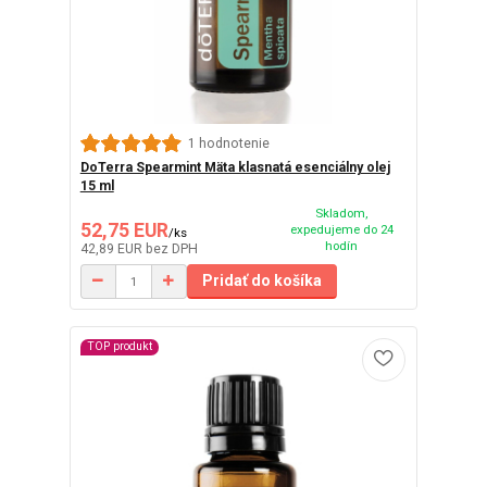
1 hodnotenie
DoTerra Spearmint Mäta klasnatá esenciálny olej
15 ml
Skladom,
52,75 EUR
expedujeme do 24
/
ks
hodín
42,89 EUR
bez DPH
Pridať do košíka
TOP produkt