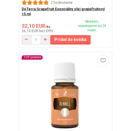
2 hodnotenie
DoTerra Grapefruit Esenciálny olej grapefruitový
15 ml
Skladom,
32,10 EUR
expedujeme do 24
/
ks
hodín
26,10 EUR
bez DPH
Pridať do košíka
TOP produkt