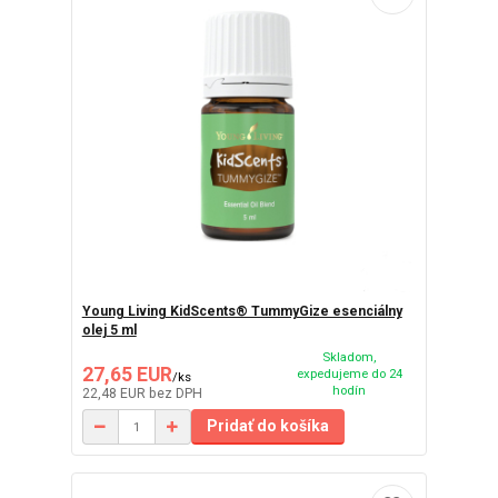
Young Living KidScents® TummyGize esenciálny
olej 5 ml
Skladom,
27,65 EUR
expedujeme do 24
/
ks
hodín
22,48 EUR
bez DPH
Pridať do košíka