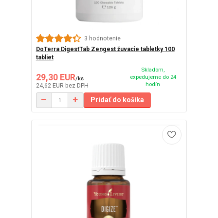
3 hodnotenie
DoTerra DigestTab Zengest žuvacie tabletky 100
tabliet
Skladom,
29,30 EUR
expedujeme do 24
/
ks
hodín
24,62 EUR
bez DPH
Pridať do košíka