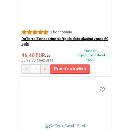
3 hodnotenie
DoTerra Zendocrine softgels detoxikačná zmes 60
sgls
Skladom,
46,40 EUR
expedujeme do 24
/
ks
hodín
38,99 EUR
bez DPH
Pridať do košíka