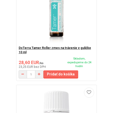
DoTerra Tamer Roller zmes na trávenie v guličke
10 ml
Skladom,
28,60 EUR
expedujeme do 24
/
ks
hodín
23,25 EUR
bez DPH
Pridať do košíka