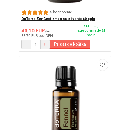
5 hodnotenie
DoTerra ZenGest zmes na trávenie 60 sgls
Skladom,
40,10 EUR
expedujeme do 24
/
ks
hodín
33,70 EUR
bez DPH
Pridať do košíka