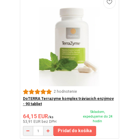
2 hodnotenie
DoTERRA Terrazyme komplex tráviacich enzýmov
- 90 tabliet
Skladom,
64,15 EUR
expedujeme do 24
/
ks
hodín
53,91 EUR
bez DPH
Pridať do košíka