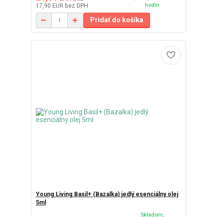
hodín
17,90 EUR
bez DPH
Pridať do košíka
Young Living Basil+ (Bazalka) jedlý esenciálny olej
5ml
Skladom,