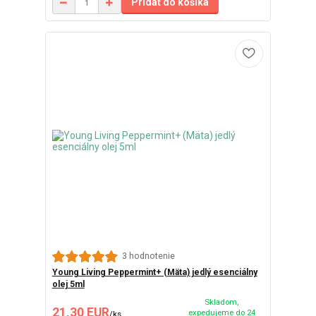
Pridať do košíka
3 hodnotenie
Young Living Peppermint+ (Mäta) jedlý esenciálny
olej 5ml
Skladom,
21,30 EUR
expedujeme do 24
/
ks