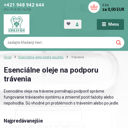
+421 948 942 644
0
ks
za
0,00 EUR
(Po–Pi 8:00–16:00)
Menu
Úvod
Esenciálne oleje podľa použitia
Trávenie
Esenciálne oleje na podporu
trávenia
Esenciálne oleje na trávenie pomáhajú podporiť správne
fungovanie tráviaceho systému a zmierniť pocit ťažoby alebo
nepohodlia. Sú vhodné pri problémoch s trávením alebo po jedle.
Najpredávanejšie