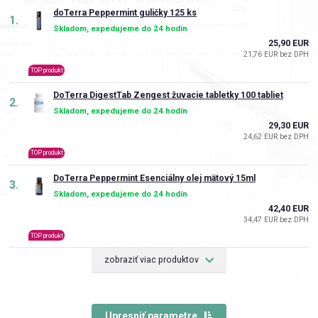
doTerra Peppermint guličky 125 ks
1.
Skladom, expedujeme do 24 hodín
25,90 EUR
21,76 EUR bez DPH
TOP produkt
DoTerra DigestTab Zengest žuvacie tabletky 100 tabliet
2.
Skladom, expedujeme do 24 hodín
29,30 EUR
24,62 EUR bez DPH
TOP produkt
DoTerra Peppermint Esenciálny olej mätový 15ml
3.
Skladom, expedujeme do 24 hodín
42,40 EUR
34,47 EUR bez DPH
TOP produkt
zobraziť viac produktov
Upresniť parametre