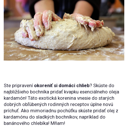
Ste pripravení
okoreniť si domáci chlieb
? Skúste do
najbližšieho bochníka pridať kvapku esenciálneho oleja
kardamón! Táto exotická korenina vnesie do starých
dobrých obľúbených rodinných receptov úplne novú
príchuť. Ako mimoriadnu pochúťku skúste pridať olej z
kardamónu do sladkých bochníkov, napríklad do
banánového chlebíka! Mňam!