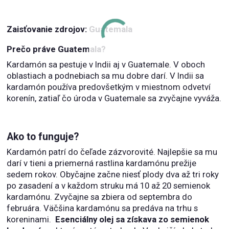
Zaisťovanie zdrojov: Guatemala
Prečo práve Guatemala?
Kardamón sa pestuje v Indii aj v Guatemale. V oboch
oblastiach a podnebiach sa mu dobre darí. V Indii sa
kardamón používa predovšetkým v miestnom odvetví
korenín, zatiaľ čo úroda v Guatemale sa zvyčajne vyváža.
Ako to funguje?
Kardamón patrí do čeľade zázvorovité. Najlepšie sa mu
darí v tieni a priemerná rastlina kardamónu prežije
sedem rokov. Obyčajne začne niesť plody dva až tri roky
po zasadení a v každom struku má 10 až 20 semienok
kardamónu. Zvyčajne sa zbiera od septembra do
februára. Väčšina kardamónu sa predáva na trhu s
koreninami.
Esenciálny olej sa získava zo semienok