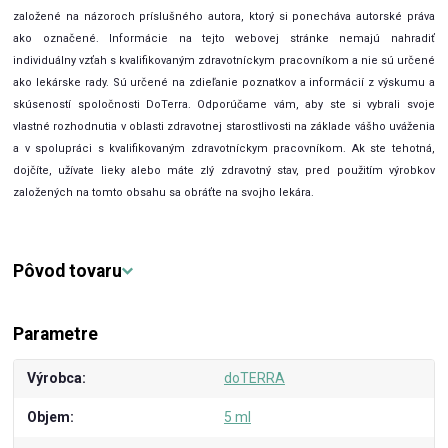
založené na názoroch príslušného autora, ktorý si ponecháva autorské práva
ako označené. Informácie na tejto webovej stránke nemajú nahradiť
individuálny vzťah s kvalifikovaným zdravotníckym pracovníkom a nie sú určené
ako lekárske rady. Sú určené na zdieľanie poznatkov a informácií z výskumu a
skúseností spoločnosti DoTerra. Odporúčame vám, aby ste si vybrali svoje
vlastné rozhodnutia v oblasti zdravotnej starostlivosti na základe vášho uváženia
a v spolupráci s kvalifikovaným zdravotníckym pracovníkom. Ak ste tehotná,
dojčíte, užívate lieky alebo máte zlý zdravotný stav, pred použitím výrobkov
založených na tomto obsahu sa obráťte na svojho lekára.
Pôvod tovaru
Parametre
Výrobca
doTERRA
Objem
5 ml