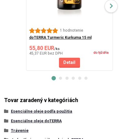
DoTerra Thy
1 hodnotenie
ml
doTERRA Turmeric Kurkuma 15 ml
55,80 EUR
56,20 EU
/
ks
do týždňa
45,37 EUR
bez DPH
45,69 EUR
be
Detail
Tovar zaradený v kategóriách
Esenciálne oleje podľa použitia
Esenciálne oleje doTERRA
Trávenie