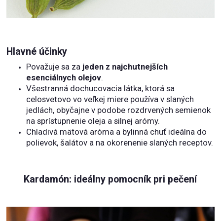
Hlavné účinky
Považuje sa za
jeden z najchutnejších
esenciálnych olejov
.
Všestranná dochucovacia látka, ktorá sa
celosvetovo vo veľkej miere používa v slaných
jedlách, obyčajne v podobe rozdrvených semienok
na sprístupnenie oleja a silnej arómy.
Chladivá mätová aróma a bylinná chuť ideálna do
polievok, šalátov a na okorenenie slaných receptov.
Kardamón: ideálny pomocník pri pečení