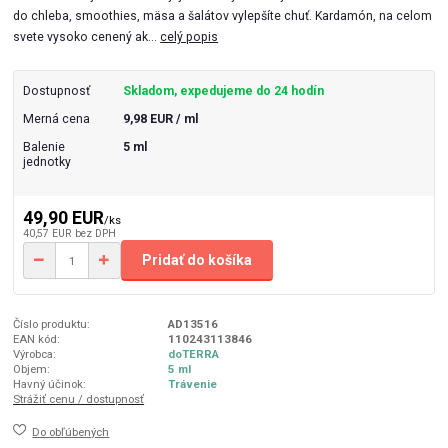
do chleba, smoothies, mäsa a šalátov vylepšíte chuť. Kardamón, na celom
svete vysoko cenený ak...
celý popis
Dostupnosť
Skladom, expedujeme do 24 hodín
Merná cena
9,98 EUR / ml
Balenie
5 ml
jednotky
49,90 EUR
/
ks
40,57 EUR
bez DPH
Pridať do košíka
Číslo produktu:
AD13516
EAN kód:
110243113846
Výrobca:
doTERRA
Objem:
5 ml
Havný účinok:
Trávenie
Strážiť cenu / dostupnosť
Do obľúbených