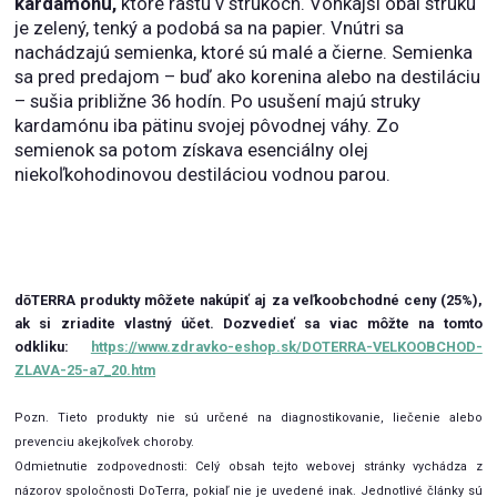
kardamónu,
ktoré rastú v strukoch. Vonkajší obal struku
je zelený, tenký a podobá sa na papier. Vnútri sa
nachádzajú semienka, ktoré sú malé a čierne. Semienka
sa pred predajom – buď ako korenina alebo na destiláciu
– sušia približne 36 hodín. Po usušení majú struky
kardamónu iba pätinu svojej pôvodnej váhy. Zo
semienok sa potom získava esenciálny olej
niekoľkohodinovou destiláciou vodnou parou.
dōTERRA produkty môžete nakúpiť aj za veľkoobchodné ceny (25%),
ak si zriadite vlastný účet.
Dozvedieť sa viac môžte na tomto
odkliku:
https://www.zdravko-eshop.sk/DOTERRA-VELKOOBCHOD-
ZLAVA-25-a7_20.htm
Pozn. Tieto produkty nie sú určené na diagnostikovanie, liečenie alebo
prevenciu akejkoľvek choroby.
Odmietnutie zodpovednosti: Celý obsah tejto webovej stránky vychádza z
názorov spoločnosti DoTerra, pokiaľ nie je uvedené inak. Jednotlivé články sú