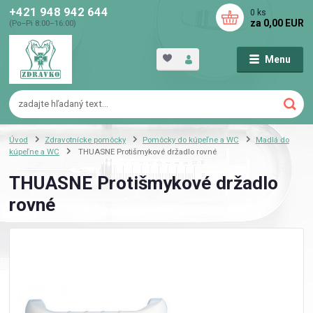
+421 948 942 644
0
ks
za
0,00 EUR
(Po–Pi 8:00–16:00)
Menu
Úvod
Zdravotnícke pomôcky
Pomôcky do kúpeľne a WC
Madlá do
kúpeľne a WC
THUASNE Protišmykové držadlo rovné
THUASNE Protišmykové držadlo
rovné