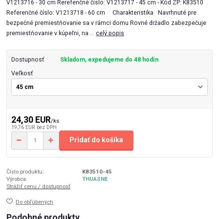
V1213716 - 30 cm Rerefenčné číslo: V1213717 - 45 cm - Kód ZP: K83510
Referenčné číslo: V1213718 - 60 cm Charakteristika Navrhnuté pre
bezpečné premiestňovanie sa v rámci domu Rovné držadlo zabezpečuje
premiestňovanie v kúpeľni, na ...
celý popis
Dostupnosť
Skladom, expedujeme do 48 hodín
Veľkosť
24,30 EUR
/
ks
19,76 EUR
bez DPH
Pridať do košíka
Číslo produktu:
K83510-45
Výrobca:
THUASNE
Strážiť cenu / dostupnosť
Do obľúbených
Podobné produkty