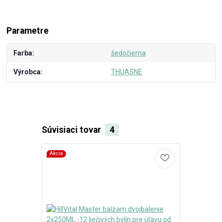
Parametre
Farba
šedočierna
Výrobca
THUASNE
Súvisiaci tovar
4
Akcia