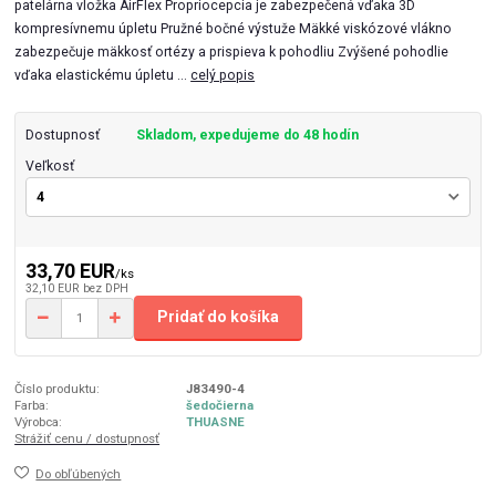
patelárna vložka AirFlex Propriocepcia je zabezpečená vďaka 3D
kompresívnemu úpletu Pružné bočné výstuže Mäkké viskózové vlákno
zabezpečuje mäkkosť ortézy a prispieva k pohodliu Zvýšené pohodlie
vďaka elastickému úpletu ...
celý popis
Dostupnosť
Skladom, expedujeme do 48 hodín
Veľkosť
33,70 EUR
/
ks
32,10 EUR
bez DPH
Pridať do košíka
Číslo produktu:
J83490-4
Farba:
šedočierna
Výrobca:
THUASNE
Strážiť cenu / dostupnosť
Do obľúbených