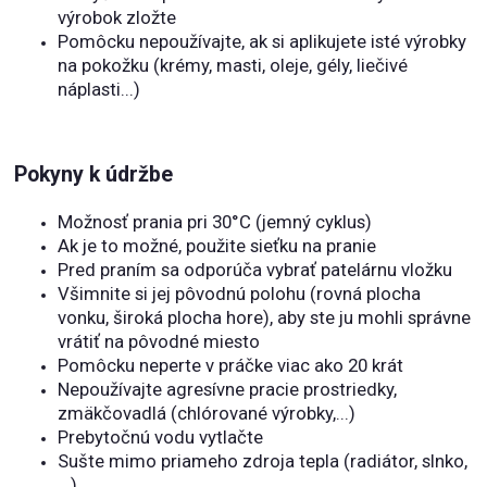
výrobok zložte
Pomôcku nepoužívajte, ak si aplikujete isté výrobky
na pokožku (krémy, masti, oleje, gély, liečivé
náplasti...)
Pokyny k údržbe
Možnosť prania pri 30°C (jemný cyklus)
Ak je to možné, použite sieťku na pranie
Pred praním sa odporúča vybrať patelárnu vložku
Všimnite si jej pôvodnú polohu (rovná plocha
vonku, široká plocha hore), aby ste ju mohli správne
vrátiť na pôvodné miesto
Pomôcku neperte v práčke viac ako 20 krát
Nepoužívajte agresívne pracie prostriedky,
zmäkčovadlá (chlórované výrobky,...)
Prebytočnú vodu vytlačte
Sušte mimo priameho zdroja tepla (radiátor, slnko,
...)