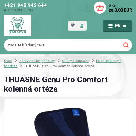
+421 948 942 644
0
ks
za
0,00 EUR
(Po–Pi 8:00–16:00)
Menu
Úvod
Zdravotnícke pomôcky
Ortézy a bandáže
Kolenné ortézy a
bandáže
THUASNE Genu Pro Comfort kolenná ortéza
THUASNE Genu Pro Comfort
kolenná ortéza