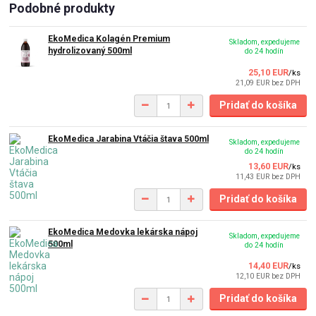
Podobné produkty
EkoMedica Kolagén Premium
Skladom, expedujeme
hydrolizovaný 500ml
do 24 hodín
25,10 EUR
/
ks
21,09 EUR
bez DPH
Pridať do košíka
EkoMedica Jarabina Vtáčia štava 500ml
Skladom, expedujeme
do 24 hodín
13,60 EUR
/
ks
11,43 EUR
bez DPH
Pridať do košíka
EkoMedica Medovka lekárska nápoj
Skladom, expedujeme
500ml
do 24 hodín
14,40 EUR
/
ks
12,10 EUR
bez DPH
Pridať do košíka