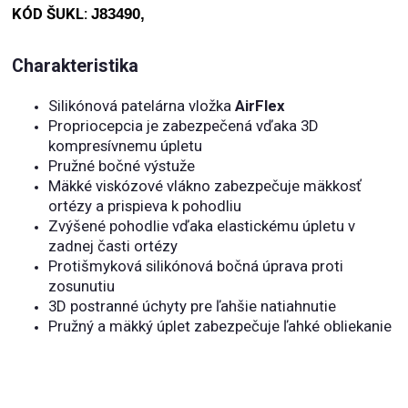
KÓD ŠUKL:
J83490,
Charakteristika
Silikónová patelárna vložka
AirFlex
Propriocepcia je zabezpečená vďaka 3D
kompresívnemu úpletu
Pružné bočné výstuže
Mäkké viskózové vlákno zabezpečuje mäkkosť
ortézy a prispieva k pohodliu
Zvýšené pohodlie vďaka elastickému úpletu v
zadnej časti ortézy
Protišmyková silikónová bočná úprava proti
zosunutiu
3D postranné úchyty pre ľahšie natiahnutie
Pružný a mäkký úplet zabezpečuje ľahké obliekanie