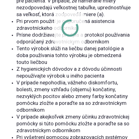
pre pacienta. V prípade, že namerané miery
nezodpovedajú veľkostnej tabuľke, uprednostňuje
sa veľkosť, ktorá zodpovedá miere (a).
Pri prvom použití je odporučená asistencia
zdravotníckeho odborníka
Prísne dodržiavajte predpis a protokol používania
odporúčaný zdravotníckym odborníkom
Tento výrobok slúži na liečbu danej patológie a
doba používania tohto výrobku je obmedzená
touto liečbou
Z hygienických dôvodov a z dôvodu účinnosti
nepoužívajte výrobok u iného pacienta
V prípade nepohodlia, vážneho diskomfortu,
bolesti, zmeny vzhľadu (objemu) končatiny,
nezvyklých pocitov alebo zmeny farby končatiny
pomôcku zložte a poraďte sa so zdravotníckym
odborníkom
V prípade akejkoľvek zmeny účinku zdravotníckej
pomôcky si túto pomôcku zložte a poraďte sa so
zdravotníckym odborníkom
Pri vyšetrení pomocou zobrazovacích systémov