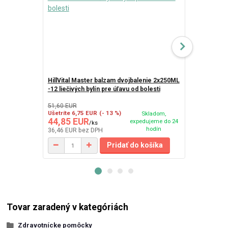
HillVital Master balzam dvojbalenie 2x250ML
-12 liečivých bylín pre úľavu od bolesti
DoTerra Deep
51,60 EUR
Ušetríte 6,75 EUR
(- 13 %)
Skladom,
44,85 EUR
10,90 EU
expedujeme do 24
/
ks
hodín
36,46 EUR
bez DPH
8,86 EUR
bez
Pridať do košíka
Tovar zaradený v kategóriách
Zdravotnícke pomôcky