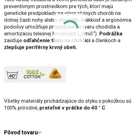
preventívnym prostriedkom pre tých, ktorí majú
genetické predpoklady na vývoj rôznych chorôb na
dolnej časti nohy alebo chodidla. Mäkkosť a ergonómia
podošvy umožňuje prispôsobenie tvaru chodidla a
amortizáciu telesnej hmotnosti („tlmič“).
Podrážka
zaisťuje
odľahčenie tlaku na chrbtici
a členkoch a
zlepšuje periférny krvný obeh.
Všetky materiály prichádzajúce do styku s pokožkou sú
100% prírodné,
prateľné v práčke do 40 ° C
Pôvod tovaru