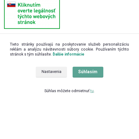
Tieto stránky používajú na poskytovanie služieb personalizáciu
Kontakty
reklám a analýzu návštevnosti súbory cookie. Používaním týchto
stránok s tým súhlasíte.
Ďalšie informácie
+421 948 942 644
(Po–Pi 8:00–16:00)
Súhlasím
Nastavenia
zdravko@zdravko-eshop.sk
Súhlas môžete odmietnuť
tu
.