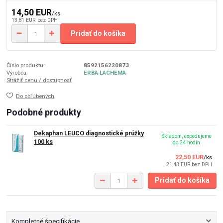
14,50 EUR
/
ks
13,81 EUR
bez DPH
Pridať do košíka
Číslo produktu:
8592156220873
Výrobca:
ERBA LACHEMA
Strážiť cenu / dostupnosť
Do obľúbených
Podobné produkty
Dekaphan LEUCO diagnostické prúžky
Skladom, expedujeme
100 ks
do 24 hodín
22,50 EUR
/
ks
21,43 EUR
bez DPH
Pridať do košíka
Kompletné špecifikácie