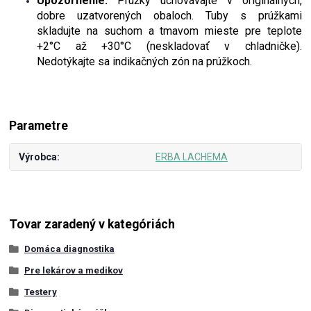
Upozornenie:
Prúžky uchovávajte v originálnych,
dobre uzatvorených obaloch. Tuby s prúžkami
skladujte na suchom a tmavom mieste pre teplote
+2°C až +30°C (neskladovať v chladničke).
Nedotýkajte sa indikačných zón na prúžkoch.
Parametre
Výrobca
ERBA LACHEMA
Tovar zaradený v kategóriách
Domáca diagnostika
Pre lekárov a medikov
Testery