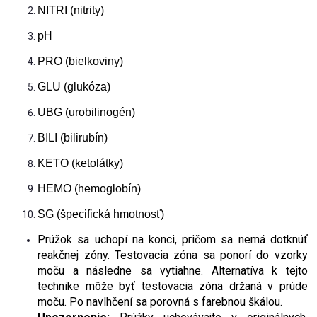
NITRI (nitrity)
pH
PRO (bielkoviny)
GLU (glukóza)
UBG (urobilinogén)
BILI (bilirubín)
KETO (ketolátky)
HEMO (hemoglobín)
SG (špecifická hmotnosť)
Prúžok sa uchopí na konci, pričom sa nemá dotknúť
reakčnej zóny. Testovacia zóna sa ponorí do vzorky
moču a následne sa vytiahne. Alternatíva k tejto
technike môže byť testovacia zóna držaná v prúde
moču. Po navlhčení sa porovná s farebnou škálou.