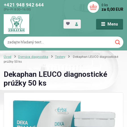
+421 948 942 644
0
ks
za
0,00 EUR
(Po–Pi 8:00–16:00)
Menu
Úvod
Domáca diagnostika
Testery
Dekaphan LEUCO diagnostické
prúžky 50 ks
Dekaphan LEUCO diagnostické
prúžky 50 ks