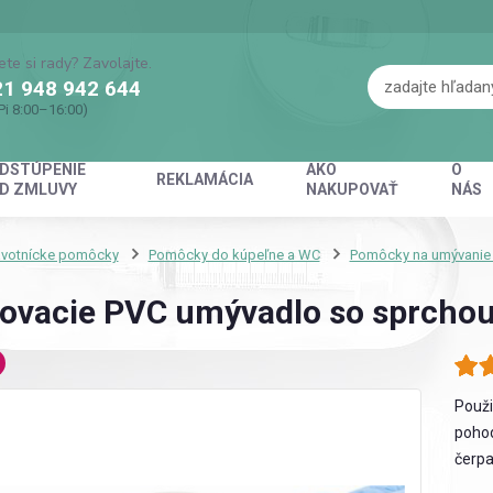
ete si rady? Zavolajte.
1 948 942 644
Pi 8:00–16:00)
DSTÚPENIE
AKO
O
REKLAMÁCIA
D ZMLUVY
NAKUPOVAŤ
NÁS
avotnícke pomôcky
Pomôcky do kúpeľne a WC
Pomôcky na umývanie 
ovacie PVC umývadlo so sprcho
Použi
pohod
čerpa