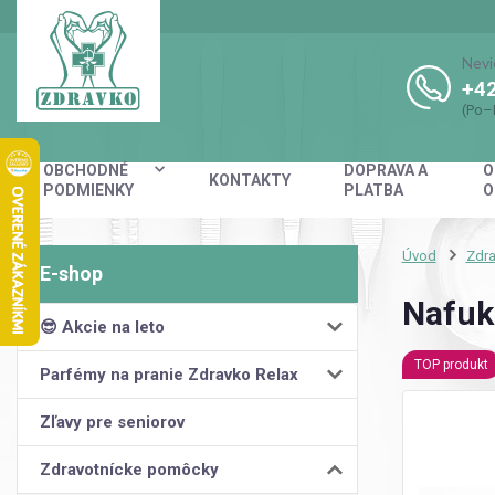
Nevi
+42
(Po–
OBCHODNÉ
DOPRAVA A
O
KONTAKTY
PODMIENKY
PLATBA
O
Úvod
Zdr
Nafuk
😎 Akcie na leto
TOP produkt
Parfémy na pranie Zdravko Relax
Zľavy pre seniorov
Zdravotnícke pomôcky