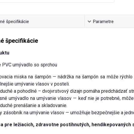
é špecifikácie
Parametre
é špecifikácie
uktu
e PVC umývadlo so sprchou
ovacia miska na šampón — nádržka na šampón sa môže rýchlo 
nejšie umývanie vlasov v posteli.
uché a pohodlné – dvojvrstvový dizajn pomáha predchádzať strie
né umývadlo na umývanie vlasov — keď nie je potrebné, môže sa
duché prenášanie a skladovanie.
y zásobník na umývanie vlasov — umožňuje bezpečnejšie a jedno
a pre ležiacich, zdravotne postihnutých, hendikepovaných s