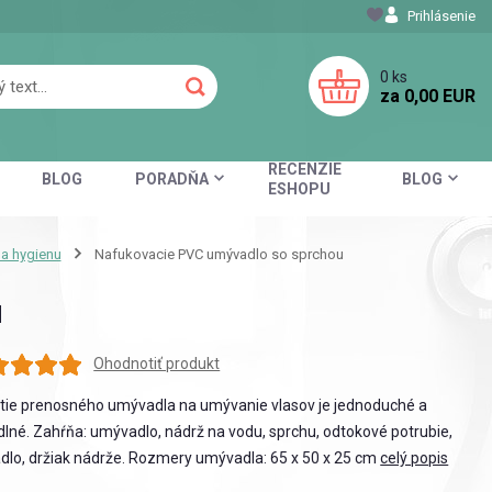
Prihlásenie
0
ks
za
0,00 EUR
RECENZIE
BLOG
PORADŇA
BLOG
ESHOPU
a hygienu
Nafukovacie PVC umývadlo so sprchou
u
Ohodnotiť produkt
tie prenosného umývadla na umývanie vlasov je jednoduché a
lné. Zahŕňa: umývadlo, nádrž na vodu, sprchu, odtokové potrubie,
dlo, držiak nádrže. Rozmery umývadla: 65 x 50 x 25 cm
celý popis