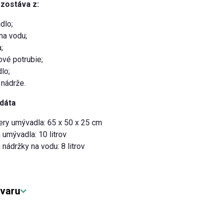
zostáva z:
dlo;
na vodu;
;
vé potrubie;
lo;
 nádrže.
dáta
ry umývadla: 65 x 50 x 25 cm
umývadla: 10 litrov
nádržky na vodu: 8 litrov
varu