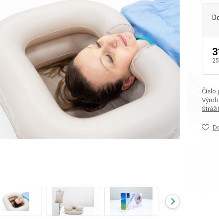
D
3
25
Číslo
Výrob
Stráž
D