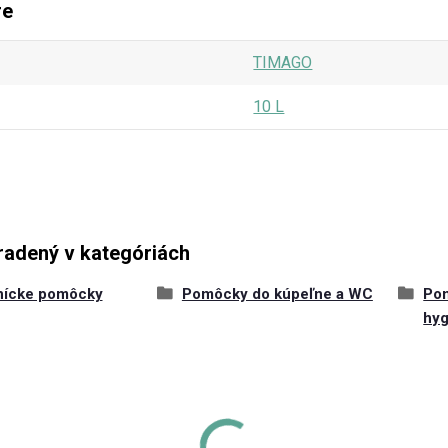
re
TIMAGO
10 L
radený v kategóriách
nícke pomôcky
Pomôcky do kúpeľne a WC
Pom
hyg