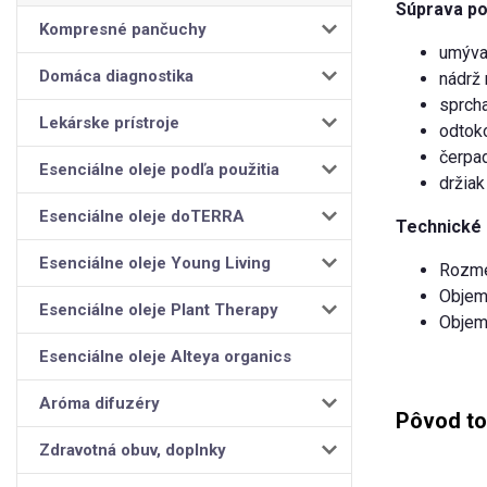
Súprava po
Kompresné pančuchy
umýva
Domáca diagnostika
nádrž 
sprcha
Lekárske prístroje
odtoko
čerpad
Esenciálne oleje podľa použitia
držiak
Esenciálne oleje doTERRA
Technické 
Esenciálne oleje Young Living
Rozme
Objem 
Esenciálne oleje Plant Therapy
Objem 
Esenciálne oleje Alteya organics
Aróma difuzéry
Pôvod to
Zdravotná obuv, doplnky