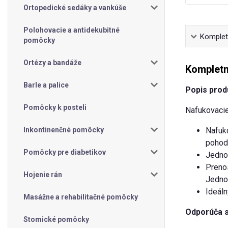
Ortopedické sedáky a vankúše
Polohovacie a antidekubitné
Kompletn
pomôcky
Ortézy a bandáže
Kompletn
Barle a palice
Popis prod
Pomôcky k posteli
Nafukovaci
Inkontinenčné pomôcky
Nafuk
pohodl
Pomôcky pre diabetikov
Jednod
Prenos
Hojenie rán
Jedno
Ideáln
Masážne a rehabilitačné pomôcky
Odporúča s
Stomické pomôcky