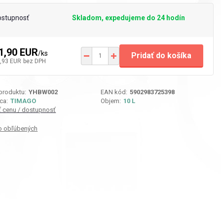
ostupnosť
Skladom, expedujeme do 24 hodín
1,90 EUR
/
ks
Pridať do košíka
,93 EUR
bez DPH
 produktu:
YHBW002
EAN kód:
5902983725398
ca:
TIMAGO
Objem:
10 L
iť cenu / dostupnosť
o obľúbených