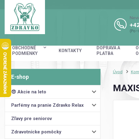
Nevi
+42
(Po–
OBCHODNÉ
DOPRAVA A
O
KONTAKTY
PODMIENKY
PLATBA
O
Úvod
Kom
MAXIS
😎 Akcie na leto
Parfémy na pranie Zdravko Relax
Zľavy pre seniorov
Zdravotnícke pomôcky