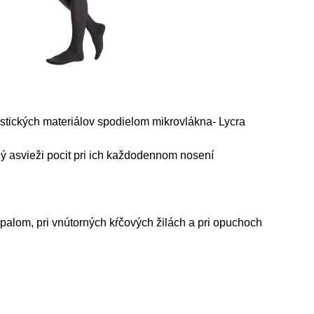
tických materiálov spodielom mikrovlákna- Lycra
asvieži pocit pri ich každodennom nosení
ápalom, pri vnútorných kŕčových žilách a pri opuchoch