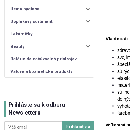
Ústna hygiena
Doplnkový sortiment
Lekárničky
Vlastnosti:
Beauty
zdrav
svojim
Batérie do načúvacích prístrojov
špeci
Vatové a kozmetické produkty
sú rýc
elasti
materi
sú ind
dolný
Prihláste sa k odberu
vyhoto
Newsletteru
farebn
Veľkostná t
Prihlásiť sa