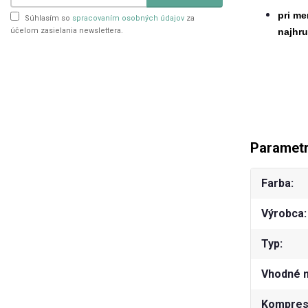
pri me
Súhlasím so
spracovaním osobných údajov
za
účelom zasielania newslettera.
najhru
Paramet
Farba
Výrobca
Typ
Vhodné 
Kompresn