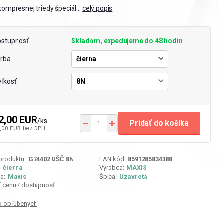
. kompresnej triedy špeciál...
celý popis
ostupnosť
Skladom, expedujeme do 48 hodín
arba
ľkosť
2,00 EUR
/
ks
Pridať do košíka
,00 EUR
bez DPH
 produktu:
G74402 UŠČ 8N
EAN kód:
8591285834388
:
čierna
Výrobca:
MAXIS
a:
Maxis
Špica:
Uzavretá
iť cenu / dostupnosť
o obľúbených