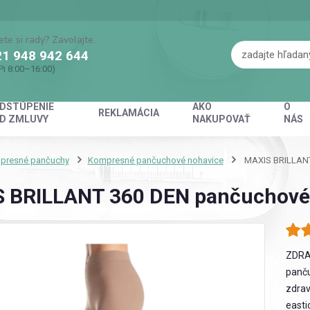
ete si rady? Zavolajte.
1 948 942 644
Pi 8:00–16:00)
DSTÚPENIE
AKO
O
REKLAMÁCIA
D ZMLUVY
NAKUPOVAŤ
NÁS
presné pančuchy
Kompresné pančuchové nohavice
MAXIS BRILLANT
 BRILLANT 360 DEN pančuchové 
ZDRA
panču
zdrav
easti