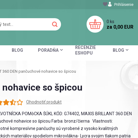
Prihlásenie
0
ks
za
0,00 EUR
RECENZIE
BLOG
PORADŇA
BLOG
ESHOPU
 360 DEN pančuchové nohavice so špicou
nohavice so špicou
Ohodnotiť produkt
VOTNÍCKA POMôCKA ŠÚKL KÓD: G74402, MAXIS BRILLANT 360 DEN
chové nohavice so špicou Farba: bronz/čierna Vlastnosti:
otné kompresívne pančuchy sú vyrobené z vysoko kvalitných
ckých materiálov spodielom mikrovlákna- Lycra svojim tlakom patria