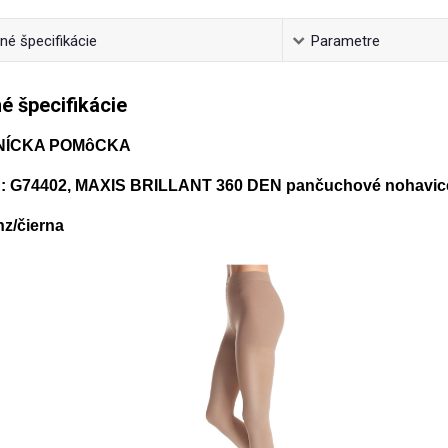
é špecifikácie
Parametre
é špecifikácie
NÍCKA POMôCKA
 G74402, MAXIS BRILLANT 360 DEN pančuchové nohavice
nz/čierna