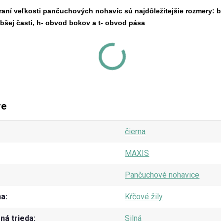
raní veľkosti pančuchových nohavíc sú najdôležitejšie rozmery: b
bšej časti, h- obvod bokov a t- obvod pása
re
čierna
MAXIS
Pančuchové nohavice
na
Kŕčové žily
á trieda
Silná