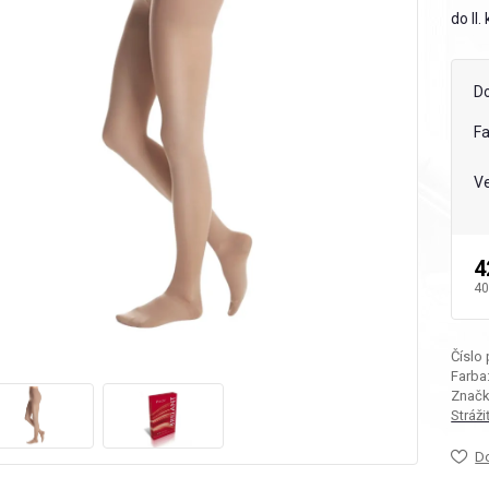
do II
D
F
Ve
4
40
Číslo
Farba
Značk
Stráž
D