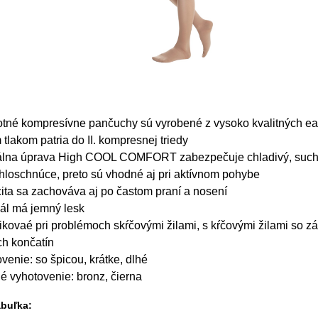
otné kompresívne pančuchy sú vyrobené z vysoko kvalitných eas
 tlakom patria do II. kompresnej triedy
álna úprava High COOL COMFORT zabezpečuje chladivý, suchý 
hloschnúce, preto sú vhodné aj pri aktívnom pohybe
cita sa zachováva aj po častom praní a nosení
ál má jemný lesk
ikovaé pri problémoch skŕčovými žilami, s kŕčovými žilami so z
ch končatín
venie: so špicou, krátke, dlhé
é vyhotovenie: bronz, čierna
abuľka: