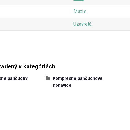
Maxis
Uzavretá
radený v kategóriách
sné pančuchy
Kompresné pančuchové
nohavice