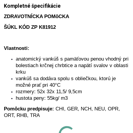
Kompletné špecifikácie
ZDRAVOTNÍCKA POMôCKA
ŠÚKL KÓD ZP K81912
Vlastnosti:
anatomický vankúš s pamäťovou penou vhodný pri
bolestiach krčnej chrbtice a napätí svalov v oblasti
krku
vankúš sa dodáva spolu s obliečkou, ktorú je
možné prať pri 40°C
rozmery: 52x 32x 11,5/ 9,5cm
hustota peny: 55kg/ m3
Pomôcku predpisuje:
CHI, GER, NCH, NEU, OPR,
ORT, RHB, TRA