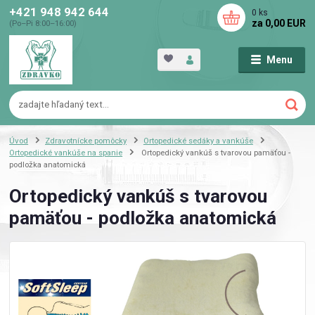
+421 948 942 644
0
ks
za
0,00 EUR
(Po–Pi 8:00–16:00)
Menu
Úvod
Zdravotnícke pomôcky
Ortopedické sedáky a vankúše
Ortopedické vankúše na spanie
Ortopedický vankúš s tvarovou pamäťou -
podložka anatomická
Ortopedický vankúš s tvarovou
pamäťou - podložka anatomická