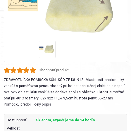
Ohodnotiť produkt
ZDRAVOTNÍCKA POMôCKA ŠÚKL KÓD ZP K81912 Vlastnosti: anatomický
vankúš s pamäťovou penou vhodný pri bolestiach krčnej chrbtice a napätí
svalov v oblasti krku vankúš sa dodáva spolu s obliečkou, ktorú je možné
prať pri 40°C rozmery: 52x 32x 11,5/ 9,5cm hustota peny: 55kg/ m3
Pomôcku predpi...
celý popis
Dostupnosť
Skladom, expedujeme do 24 hodín
Veľkosť