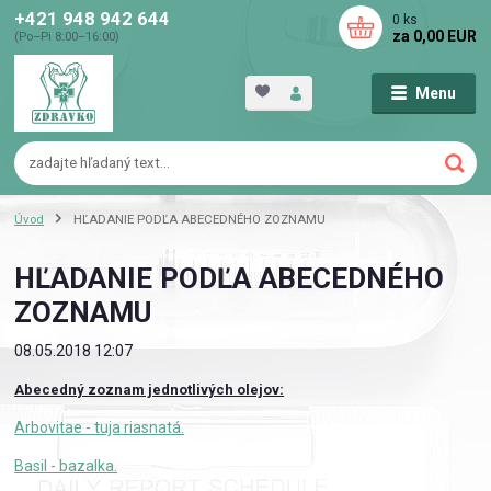
+421 948 942 644
0
ks
za
0,00 EUR
(Po–Pi 8:00–16:00)
Menu
Úvod
HĽADANIE PODĽA ABECEDNÉHO ZOZNAMU
HĽADANIE PODĽA ABECEDNÉHO
ZOZNAMU
08.05.2018 12:07
Abecedný zoznam jednotlivých olejov:
Arbovitae - tuja riasnatá.
Basil - bazalka.