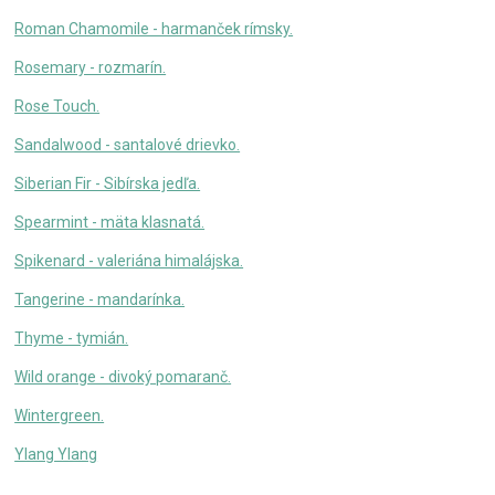
Roman Chamomile - harmanček rímsky.
Rosemary - rozmarín.
Rose Touch.
Sandalwood - santalové drievko.
Siberian Fir - Sibírska jedľa.
Spearmint - mäta klasnatá.
Spikenard - valeriána himalájska.
Tangerine - mandarínka.
Thyme - tymián.
Wild orange - divoký pomaranč.
Wintergreen.
Ylang Ylang