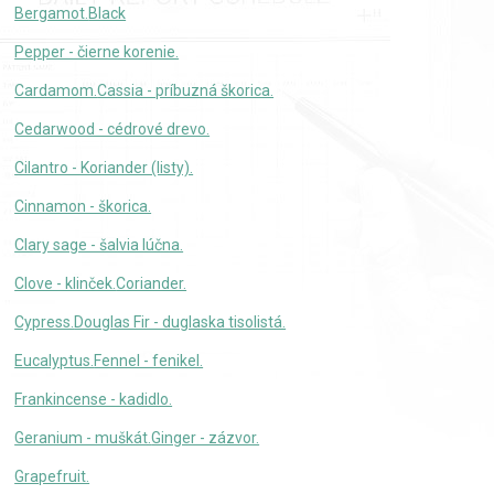
Bergamot.
Black
Pepper - čierne korenie.
Cardamom.
Cassia - príbuzná škorica.
Cedarwood - cédrové drevo.
Cilantro - Koriander (listy).
Cinnamon - škorica.
Clary sage - šalvia lúčna.
Clove - klinček.
Coriander.
Cypress.
Douglas Fir - duglaska tisolistá.
Eucalyptus.
Fennel - fenikel.
Frankincense - kadidlo.
Geranium - muškát.
Ginger - zázvor.
Grapefruit.