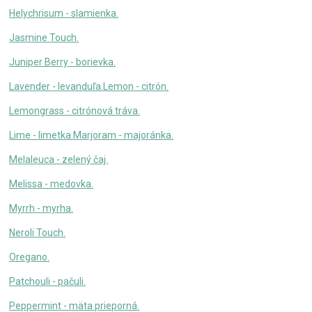
Helychrisum - slamienka.
Jasmine Touch.
Juniper Berry - borievka.
Lavender - levanduľa.
Lemon - citrón.
Lemongrass - citrónová tráva.
Lime - limetka.
Marjoram - majoránka.
Melaleuca - zelený čaj.
Melissa - medovka.
Myrrh - myrha.
Neroli Touch.
Oregano.
Patchouli - pačuli.
Peppermint - mäta prieporná.