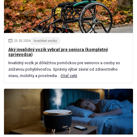
25
.
03
.
2026
Invalidné vozíky
Aký invalidný vozík vybrať pre seniora (kompletný
sprievodca)
Invalidný vozík je dôležitou pomôckou pre seniorov a osoby so
zníženou pohyblivosťou. Správny výber závisí od zdravotného
stavu, mobility a prostredia...
čítať celé