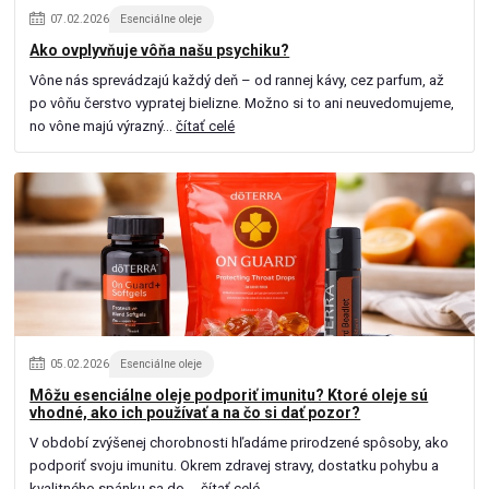
07
.
02
.
2026
Esenciálne oleje
Ako ovplyvňuje vôňa našu psychiku?
Vône nás sprevádzajú každý deň – od rannej kávy, cez parfum, až
po vôňu čerstvo vypratej bielizne. Možno si to ani neuvedomujeme,
no vône majú výrazný...
čítať celé
05
.
02
.
2026
Esenciálne oleje
Môžu esenciálne oleje podporiť imunitu? Ktoré oleje sú
vhodné, ako ich používať a na čo si dať pozor?
V období zvýšenej chorobnosti hľadáme prirodzené spôsoby, ako
podporiť svoju imunitu. Okrem zdravej stravy, dostatku pohybu a
kvalitného spánku sa do ...
čítať celé