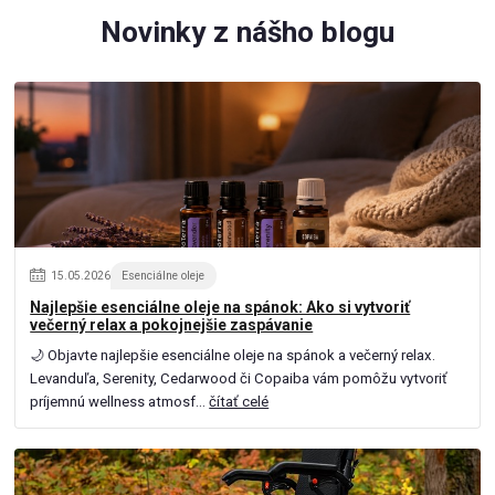
Novinky z nášho blogu
15
.
05
.
2026
Esenciálne oleje
Najlepšie esenciálne oleje na spánok: Ako si vytvoriť
večerný relax a pokojnejšie zaspávanie
🌙 Objavte najlepšie esenciálne oleje na spánok a večerný relax.
Levanduľa, Serenity, Cedarwood či Copaiba vám pomôžu vytvoriť
príjemnú wellness atmosf...
čítať celé