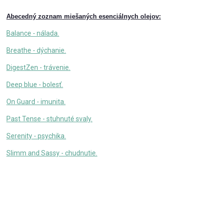
Abecedný zoznam miešaných esenciálnych olejov:
Balance - nálada.
Breathe - dýchanie.
DigestZen - trávenie.
Deep blue - bolesť.
On Guard - imunita.
Past Tense - stuhnuté svaly.
Serenity - psychika.
Slimm and Sassy - chudnutie.