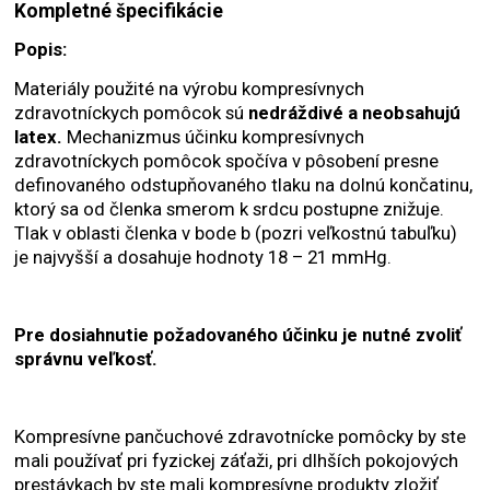
Kompletné špecifikácie
Popis:
Materiály použité na výrobu kompresívnych
zdravotníckych pomôcok sú
nedráždivé a neobsahujú
latex.
Mechanizmus účinku kompresívnych
zdravotníckych pomôcok spočíva v pôsobení presne
definovaného odstupňovaného tlaku na dolnú končatinu,
ktorý sa od členka smerom k srdcu postupne znižuje.
Tlak v oblasti členka v bode b (pozri veľkostnú tabuľku)
je najvyšší a dosahuje hodnoty 18 – 21 mmHg.
Pre dosiahnutie požadovaného účinku je nutné zvoliť
správnu veľkosť.
Kompresívne pančuchové zdravotnícke pomôcky by ste
mali používať pri fyzickej záťaži, pri dlhších pokojových
prestávkach by ste mali kompresívne produkty zložiť