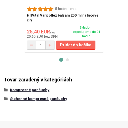
Webber Natur
5 hodnotenie
cps 500 mg
HillVital Varicoflex balzam 250 ml na kŕčové
žily
Skladom,
25,40 EUR
26,33 EU
expedujeme do 24
/
ks
hodín
20,65 EUR
bez DPH
22,13 EUR
be
Pridať do košíka
Tovar zaradený v kategóriách
Kompresné pančuchy
Stehenné kompresné pančuchy