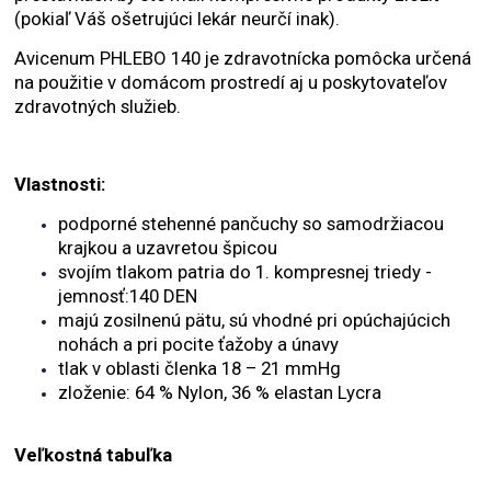
(pokiaľ Váš ošetrujúci lekár neurčí inak).
Avicenum PHLEBO 140 je zdravotnícka pomôcka určená
na použitie v domácom prostredí aj u poskytovateľov
zdravotných služieb.
Vlastnosti:
podporné stehenné pančuchy so samodržiacou
krajkou a uzavretou špicou
svojím tlakom patria do 1. kompresnej triedy -
jemnosť:140 DEN
majú zosilnenú pätu, sú vhodné pri opúchajúcich
nohách a pri pocite ťažoby a únavy
tlak v oblasti členka 18 – 21 mmHg
zloženie: 64 % Nylon, 36 % elastan Lycra
Veľkostná tabuľka