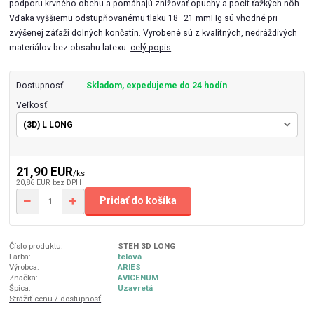
podporu krvného obehu a pomáhajú znižovať opuchy a pocit ťažkých nôh.
Vďaka vyššiemu odstupňovanému tlaku 18–21 mmHg sú vhodné pri
zvýšenej záťaži dolných končatín. Vyrobené sú z kvalitných, nedráždivých
materiálov bez obsahu latexu.
celý popis
Dostupnosť
Skladom, expedujeme do 24 hodín
Veľkosť
21,90 EUR
/
ks
20,86 EUR
bez DPH
Pridať do košíka
Číslo produktu:
STEH 3D LONG
Farba:
telová
Výrobca:
ARIES
Značka:
AVICENUM
Špica:
Uzavretá
Strážiť cenu / dostupnosť