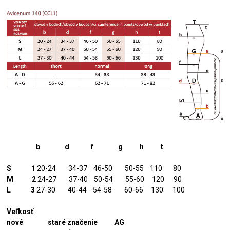
b d f g h t
S 1
20-24 34-37 46-50 50-55 110 80
M 2
24-27 37-40 50-54 55-60 120 90
L 3
27-30 40-44 54-58 60-66 130 100
Veľkosť
nové staré značenie AG