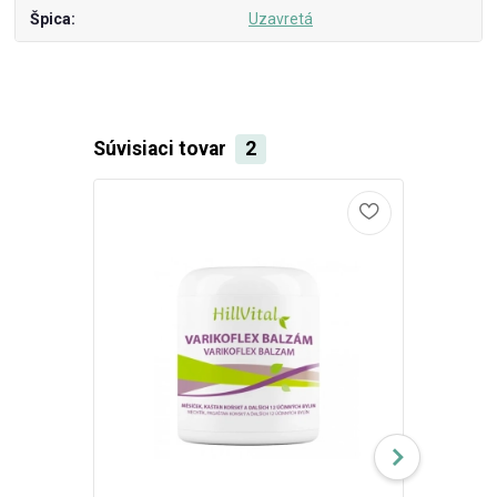
Špica
Uzavretá
Súvisiaci tovar
2