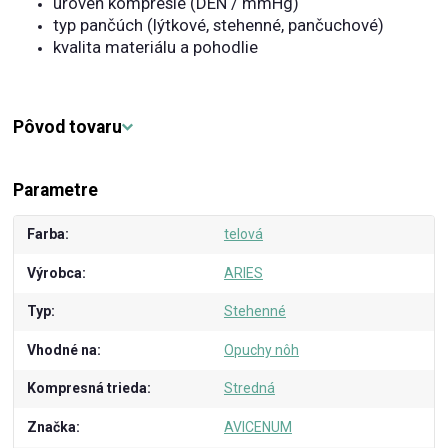
úroveň kompresie (DEN / mmHg)
typ pančúch (lýtkové, stehenné, pančuchové)
kvalita materiálu a pohodlie
Pôvod tovaru
Parametre
Farba
telová
Výrobca
ARIES
Typ
Stehenné
Vhodné na
Opuchy nôh
Kompresná trieda
Stredná
Značka
AVICENUM