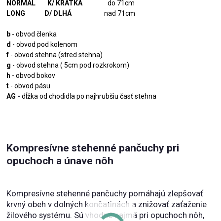
NORMAL K/ KRÁTKA
do 71cm
LONG D/ DLHÁ
nad 71cm
b
- obvod členka
d
- obvod pod kolenom
f
- obvod stehna (stred stehna)
g
- obvod stehna ( 5cm pod rozkrokom)
h
- obvod bokov
t
- obvod pásu
AG
-
dĺžka od chodidla po najhrubšiu časť stehna
Kompresívne stehenné pančuchy pri
opuchoch a únave nôh
Kompresívne stehenné pančuchy pomáhajú zlepšovať
krvný obeh v dolných končatinách a znižovať zaťaženie
žilového systému. Sú vhodné najmä pri opuchoch nôh,