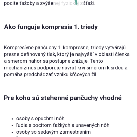
pocite ťažoby a zvýšenej fyzickej záťaži.
Ako funguje kompresia 1. triedy
Kompresívne pančuchy 1. kompresnej triedy vytvárajú
presne definovaný tlak, ktorý je najvyšší v oblasti členka
a smerom nahor sa postupne znižuje. Tento
mechanizmus podporuje návrat krvi smerom k srdcu a
pomáha predchádzať vzniku kŕčových žíl.
Pre koho sú stehenné pančuchy vhodné
osoby s opuchmi nôh
ľudia s pocitom ťažkých a unavených nôh
osoby so sedavým zamestnaním