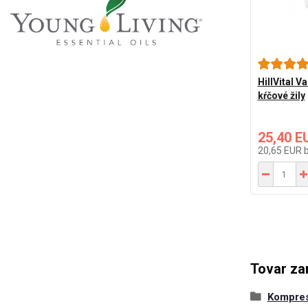
HillVital V
kŕčové žily
25,40 E
20,65 EUR
Tovar za
Kompre