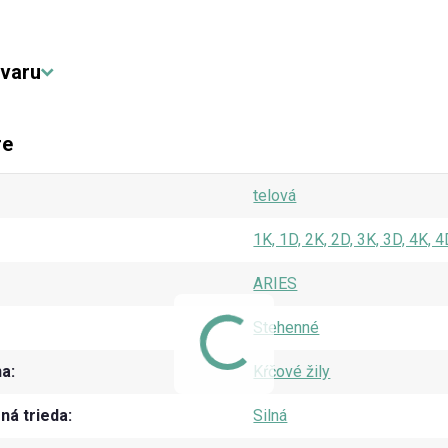
varu
re
telová
1K, 1D, 2K, 2D, 3K, 3D, 4K, 4
ARIES
Stehenné
na
Kŕčové žily
á trieda
Silná