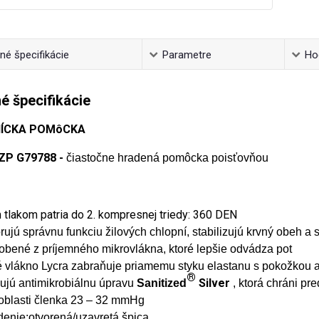
é špecifikácie
Parametre
Ho
é špecifikácie
ÍCKA POMôCKA
ZP G79788 -
čiastočne hradená pomôcka poisťovňou
 tlakom patria do 2. kompresnej triedy: 360 DEN
ujú správnu funkciu žilových chlopní, stabilizujú krvný obeh a
obené z príjemného mikrovlákna, ktoré lepšie odvádza pot
é vlákno Lycra zabraňuje priamemu styku elastanu s pokožkou 
®
Silver
ujú antimikrobiálnu úpravu
Sanitized
, ktorá chráni p
 oblasti členka
23 – 32 mmHg
denie:otvorená/uzavretá špica