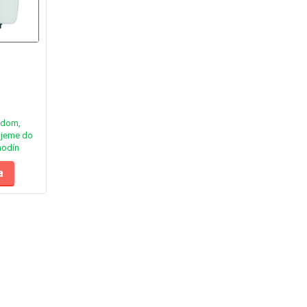
adom,
jeme do
hodín
a