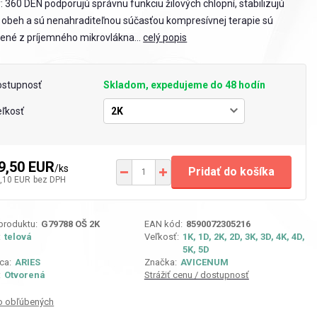
y: 360 DEN podporujú správnu funkciu žilových chlopní, stabilizujú
 obeh a sú nenahraditeľnou súčasťou kompresívnej terapie sú
ené z príjemného mikrovlákna...
celý popis
ostupnosť
Skladom, expedujeme do 48 hodín
ľkosť
9,50 EUR
/
ks
Pridať do košíka
,10 EUR
bez DPH
 produktu:
G79788 OŠ 2K
EAN kód:
8590072305216
:
telová
Veľkosť:
1K, 1D, 2K, 2D, 3K, 3D, 4K, 4D,
5K, 5D
ca:
ARIES
Značka:
AVICENUM
:
Otvorená
Strážiť cenu / dostupnosť
o obľúbených