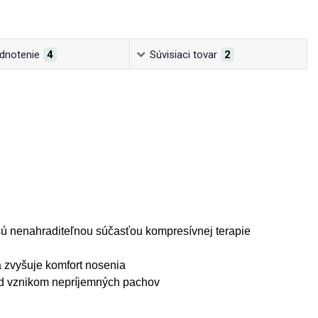
dnotenie
4
Súvisiaci tovar
2
 sú nenahraditeľnou súčasťou kompresívnej terapie
a zvyšuje komfort nosenia
red vznikom nepríjemných pachov