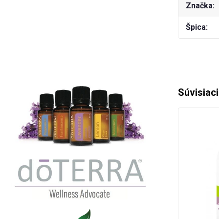
Značka
Špica
Súvisiac