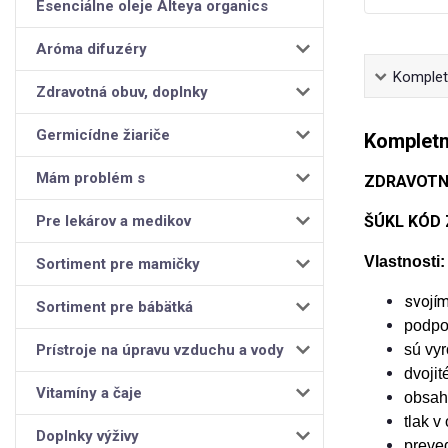
Esenciálne oleje Alteya organics
Aróma difuzéry
Kompletn
Zdravotná obuv, doplnky
Germicídne žiariče
Kompletn
Mám problém s
ZDRAVOTN
Pre lekárov a medikov
ŠÚKL KÓD 
Vlastnosti:
Sortiment pre mamičky
svojím
Sortiment pre bábätká
podpor
Prístroje na úpravu vzduchu a vody
sú vyr
dvojit
Vitamíny a čaje
obsah
tlak v
Doplnky výživy
preve