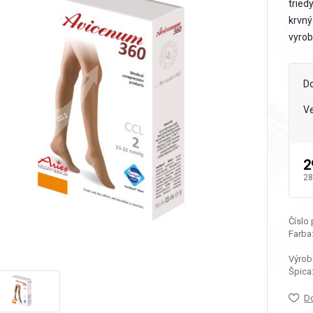
tried
krvný
vyrob
D
Ve
2
28
Číslo
Farba
Výrob
Špica
D