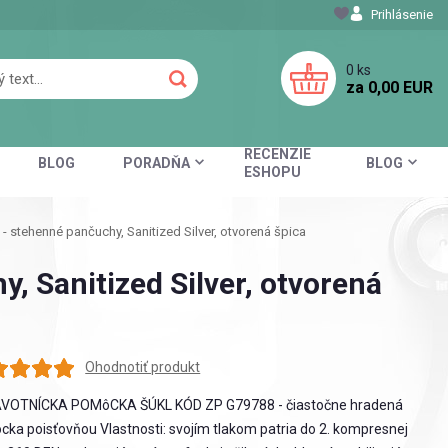
Prihlásenie
0
ks
za
0,00 EUR
RECENZIE
BLOG
PORADŇA
BLOG
ESHOPU
 stehenné pančuchy, Sanitized Silver, otvorená špica
 Sanitized Silver, otvorená
Ohodnotiť produkt
VOTNÍCKA POMôCKA ŠÚKL KÓD ZP G79788 - čiastočne hradená
ka poisťovňou Vlastnosti: svojím tlakom patria do 2. kompresnej