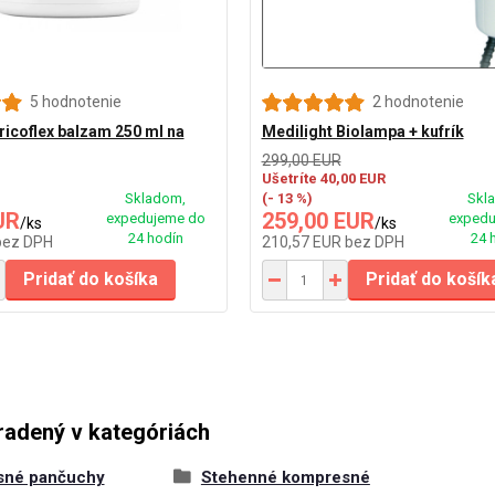
5 hodnotenie
2 hodnotenie
aricoflex balzam 250 ml na
Medilight Biolampa + kufrík
299,00 EUR
Ušetríte 40,00 EUR
Skladom,
(- 13 %)
Skl
UR
259,00 EUR
expedujeme do
expedu
/
ks
/
ks
24 hodín
24 
bez DPH
210,57 EUR
bez DPH
Pridať do košíka
Pridať do košík
radený v kategóriách
sné pančuchy
Stehenné kompresné