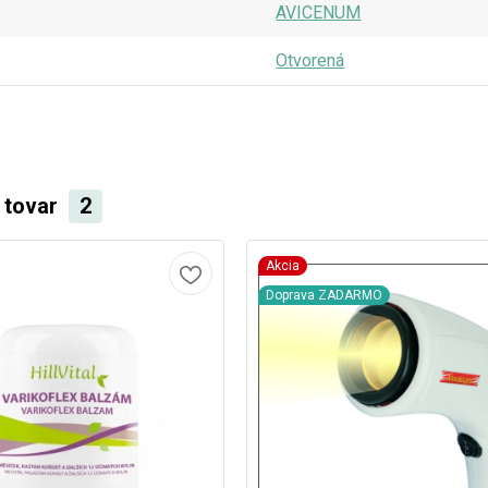
AVICENUM
Otvorená
i tovar
2
Akcia
Doprava ZADARMO