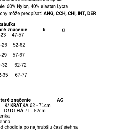
ie: 60% Nylon, 40% elastan Lycra
ANG, CCH, CHI, INT, DER
chy môže predpísať:
tabuľka
 staré značenie b g
-23 47-57
3-26 52-62
-29 57-67
9-32 62-72
2-35 67-77
 staré značenie AG
K/ KRÁTKA
62 - 71cm
/ DLHÁ
71 - 82cm
lenka
tehna
od chodidla po najhrubšiu časť stehna