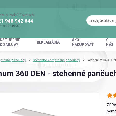
ete si rady? Zavolajte.
1 948 942 644
Pi 8:00–16:00)
DSTÚPENIE
AKO
O
REKLAMÁCIA
D ZMLUVY
NAKUPOVAŤ
NÁS
presné pančuchy
Stehenné kompresné pančuchy
Avicenum 360 DEN -
num 360 DEN - stehenné pančuchy,
ZDRA
pomôc