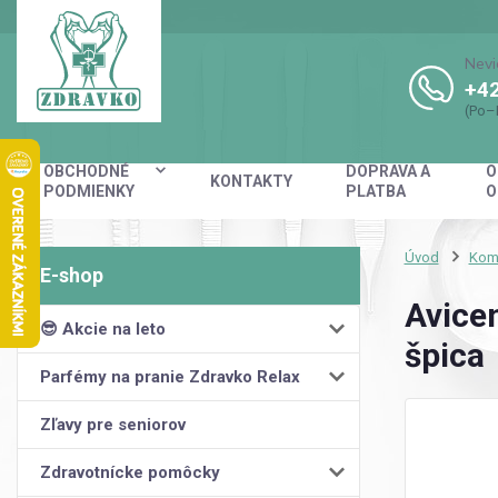
Nevi
+42
(Po–
OBCHODNÉ
DOPRAVA A
O
KONTAKTY
PODMIENKY
PLATBA
O
Úvod
Kom
Avice
😎 Akcie na leto
špica
Parfémy na pranie Zdravko Relax
Zľavy pre seniorov
Zdravotnícke pomôcky