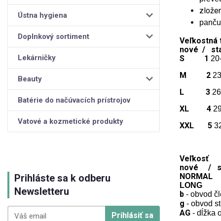
zložen
Ústna hygiena
panču
Doplnkový sortiment
Veľkostná 
nové /
Lekárničky
S 1
20
M 2
2
Beauty
L 3
26
Batérie do načúvacích prístrojov
XL 4
2
Vatové a kozmetické produkty
XXL 5
3
Veľkosť
nové /
NORMAL 
Prihláste sa k odberu
LONG D
Newsletteru
b
- obvod č
g
- obvod s
AG
- dĺžka 
Prihlásiť sa