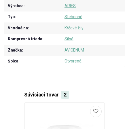
Výrobca
ARIES
Typ
Stehenné
Vhodné na
Kŕčové žily
Kompresná trieda
Silná
Značka
AVICENUM
Špica
Otvorená
Súvisiaci tovar
2
Akcia
Doprava ZA