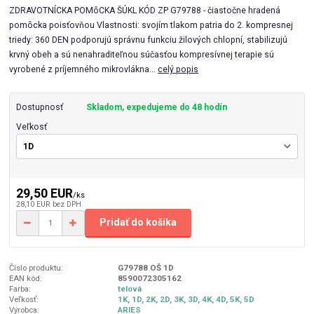
ZDRAVOTNÍCKA POMôCKA ŠÚKL KÓD ZP G79788 - čiastočne hradená
pomôcka poisťovňou Vlastnosti: svojím tlakom patria do 2. kompresnej
triedy: 360 DEN podporujú správnu funkciu žilových chlopní, stabilizujú
krvný obeh a sú nenahraditeľnou súčasťou kompresívnej terapie sú
vyrobené z príjemného mikrovlákna...
celý popis
Dostupnosť
Skladom, expedujeme do 48 hodín
Veľkosť
29,50 EUR
/
ks
28,10 EUR
bez DPH
Pridať do košíka
Číslo produktu:
G79788 OŠ 1D
EAN kód:
8590072305162
Farba:
telová
Veľkosť:
1K, 1D, 2K, 2D, 3K, 3D, 4K, 4D, 5K, 5D
Výrobca:
ARIES