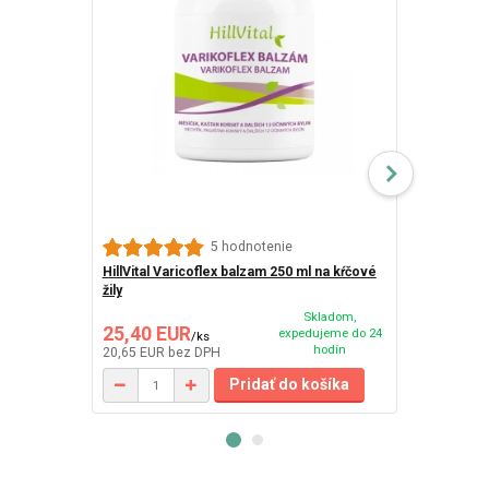
5 hodnotenie
HillVital Varicoflex balzam 250 ml na kŕčové
Medilight Bi
žily
299,00 EUR
Ušetríte 40,
Skladom,
25,40 EUR
259,00 E
expedujeme do 24
/
ks
hodín
20,65 EUR
bez DPH
210,57 EUR
b
Pridať do košíka