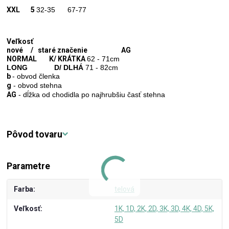
XXL 5
32-35 67-77
Veľkosť
nové / staré značenie AG
NORMAL K/ KRÁTKA
62 - 71cm
LONG D/ DLHÁ
71 - 82cm
b
- obvod členka
g
- obvod stehna
AG
- dĺžka od chodidla po najhrubšiu časť stehna
Pôvod tovaru
Parametre
Farba
telová
Veľkosť
1K, 1D, 2K, 2D, 3K, 3D, 4K, 4D, 5K,
5D