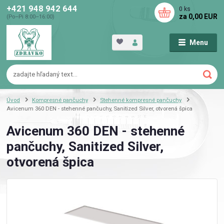
+421 948 942 644
0
ks
za
0,00 EUR
(Po–Pi 8:00–16:00)
Menu
Úvod
Kompresné pančuchy
Stehenné kompresné pančuchy
Avicenum 360 DEN - stehenné pančuchy, Sanitized Silver, otvorená špica
Avicenum 360 DEN - stehenné
pančuchy, Sanitized Silver,
otvorená špica