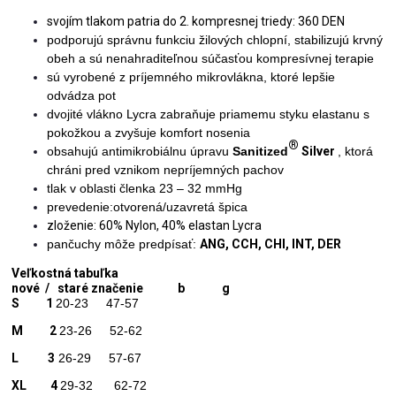
svojím tlakom patria do 2. kompresnej triedy: 360 DEN
podporujú správnu funkciu žilových chlopní, stabilizujú krvný
obeh a sú nenahraditeľnou súčasťou kompresívnej terapie
sú vyrobené z príjemného mikrovlákna, ktoré lepšie
odvádza pot
dvojité vlákno Lycra zabraňuje priamemu styku elastanu s
pokožkou a zvyšuje komfort nosenia
®
obsahujú antimikrobiálnu úpravu
Sanitized
Silver
, ktorá
chráni pred vznikom nepríjemných pachov
tlak v oblasti členka
23 – 32 mmHg
prevedenie:otvorená/uzavretá špica
zloženie: 60% Nylon, 40% elastan Lycra
pančuchy môže predpísať:
ANG, CCH, CHI, INT, DER
Veľkostná tabuľka
nové / staré značenie b g
S 1
20-23 47-57
M 2
23-26 52-62
L 3
26-29 57-67
XL 4
29-32 62-72