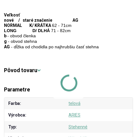
Veľkosť
nové / staré značenie AG
NORMAL K/ KRÁTKA
62 - 71cm
LONG D/ DLHÁ
71 - 82cm
b
- obvod členka
g
- obvod stehna
AG
- dĺžka od chodidla po najhrubšiu časť stehna
Pôvod tovaru
Parametre
Farba
telová
Výrobca
ARIES
Typ
Stehenné