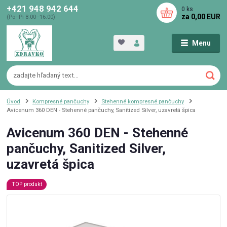
+421 948 942 644
0
ks
za
0,00 EUR
(Po–Pi 8:00–16:00)
Menu
Úvod
Kompresné pančuchy
Stehenné kompresné pančuchy
Avicenum 360 DEN - Stehenné pančuchy, Sanitized Silver, uzavretá špica
Avicenum 360 DEN - Stehenné
pančuchy, Sanitized Silver,
uzavretá špica
TOP produkt