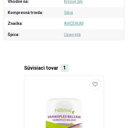
Vhodné na
Kŕčové žily
Kompresná trieda
Silná
Značka
AVICENUM
Špica
Uzavretá
Súvisiaci tovar
1