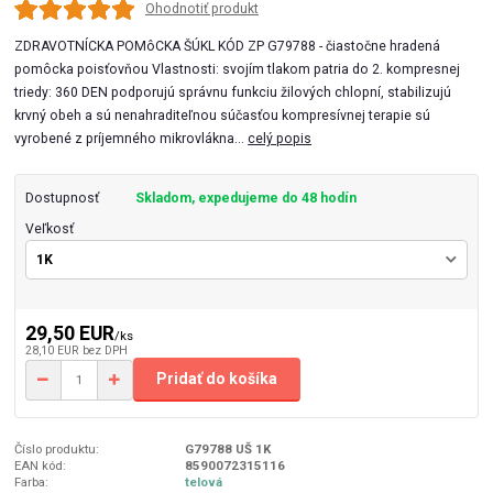
Ohodnotiť produkt
ZDRAVOTNÍCKA POMôCKA ŠÚKL KÓD ZP G79788 - čiastočne hradená
pomôcka poisťovňou Vlastnosti: svojím tlakom patria do 2. kompresnej
triedy: 360 DEN podporujú správnu funkciu žilových chlopní, stabilizujú
krvný obeh a sú nenahraditeľnou súčasťou kompresívnej terapie sú
vyrobené z príjemného mikrovlákna...
celý popis
Dostupnosť
Skladom, expedujeme do 48 hodín
Veľkosť
29,50 EUR
/
ks
28,10 EUR
bez DPH
Pridať do košíka
Číslo produktu:
G79788 UŠ 1K
EAN kód:
8590072315116
Farba:
telová