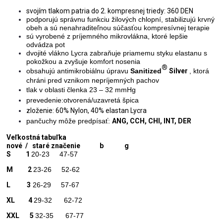
svojím tlakom patria do 2. kompresnej triedy: 360 DEN
podporujú správnu funkciu žilových chlopní, stabilizujú krvný
obeh a sú nenahraditeľnou súčasťou kompresívnej terapie
sú vyrobené z príjemného mikrovlákna, ktoré lepšie
odvádza pot
dvojité vlákno Lycra zabraňuje priamemu styku elastanu s
pokožkou a zvyšuje komfort nosenia
®
obsahujú antimikrobiálnu úpravu
Sanitized
Silver
, ktorá
chráni pred vznikom nepríjemných pachov
tlak v oblasti členka
23 – 32 mmHg
prevedenie:otvorená/uzavretá špica
zloženie: 60% Nylon, 40% elastan Lycra
pančuchy môže predpísať:
ANG, CCH, CHI, INT, DER
Veľkostná tabuľka
nové / staré značenie b g
S 1
20-23 47-57
M 2
23-26 52-62
L 3
26-29 57-67
XL 4
29-32 62-72
XXL 5
32-35 67-77