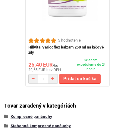
5 hodnotenie
HillVital Varicoflex balzam 250 ml na kŕčové
žily
Skladom,
25,40 EUR
expedujeme do 24
/
ks
hodín
20,65 EUR
bez DPH
Pridať do košíka
Tovar zaradený v kategóriách
Kompresné pančuchy
Stehenné kompresné pančuchy