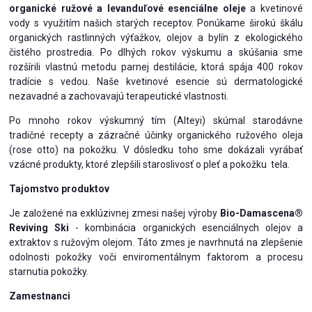
organické ružové a levanduľové esenciálne oleje
a kvetinové
vody s využitím našich starých receptov. Ponúkame širokú škálu
organických rastlinných výťažkov, olejov a bylín z ekologického
čistého prostredia. Po dlhých rokov výskumu a skúšania sme
rozšírili vlastnú metodu parnej destilácie, ktorá spája 400 rokov
tradície s vedou. Naše kvetinové esencie sú dermatologické
nezavadné a zachovavajú terapeutické vlastnosti.
Po mnoho rokov výskumný tím (Alteyi) skúmal starodávne
tradičné recepty a zázračné účinky organického ružového oleja
(rose otto) na pokožku. V dôsledku toho sme dokázali vyrábať
vzácné produkty, ktoré zlepšili staroslivosť o pleť a pokožku tela.
Tajomstvo produktov
Je založené na exklúzivnej zmesi našej výroby
Bio-Damascena®
Reviving Ski
- kombinácia organických esenciálnych olejov a
extraktov s ružovým olejom. Táto zmes je navrhnutá na zlepšenie
odolnosti pokožky voči enviromentálnym faktorom a procesu
starnutia pokožky.
Zamestnanci