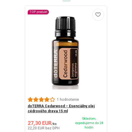
TOP produkt
1 hodnotenie
doTERRA Cedarwood – Esenciálny olej
cédrového dreva 15 ml
Skladom,
27,30 EUR
expedujeme do 24
/
ks
hodín
22,20 EUR
bez DPH