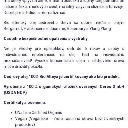
má dobrý vplyv na akné, mastnú pokožku a lupiny. Olej pomáha pri
liečbe infekcií močových ciest, má silný vplyv na sliznice a tonizuje.
Dobré pre artritídu a reumatizmus.
Bio éterický olej cédrového dreva sa dobre mieša s olejmi
Bergamot, Frankincense, Jasmine, Rosemary a Ylang Ylang.
Osobitné bezpečnostné opatrenia a výstrahy:
Nie je vhodný pre epileptikov, deti do 6 rokov a osoby s
individuálnou intoleranciou na olej. Test na individuálnu
neznášanlivosť! Vysoká koncentrácia oleja z cédrového dreva
môže dráždiť pokožku.
Cédrový olej 100% Bio Alteya je certifikovaný ako bio produkt.
Vyrobené z 100 % organických zložiek overených Ceres GmbH
(USDA NOP)
Certifikáty a ocenenia:
UNaTrue Certified Organic
Vegan (Vegánske - čisto rastlinná strava bez živočíšnych
produktov)