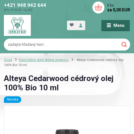
+421 948 942 644
0
ks
za
0,00 EUR
(Po–Pi 8:00–16:00)
Menu
Úvod
Esenciálne oleje Alteya organics
Alteya Cedarwood cédrový olej
100% Bio 10 ml
Alteya Cedarwood cédrový olej
100% Bio 10 ml
Novinka