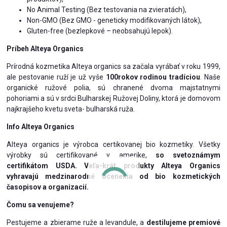
No Animal Testing (Bez testovania na zvieratách),
Non-GMO (Bez GMO - geneticky modifikovaných látok),
Gluten-free (bezlepkové – neobsahujú lepok).
Príbeh Alteya Organics
Prírodná kozmetika Alteya organics sa začala vyrábať v roku 1999,
ale pestovanie ruží je už vyše
100rokov rodinou tradíciou
. Naše
organické ružové polia, sú chranené dvoma majstatnymi
pohoriami a sú v srdci Bulharskej Ružovej Doliny, ktorá je domovom
najkrajšeho kvetu sveta- bulharská ruža.
Info Alteya Organics
Alteya organics je výrobca certikovanej bio kozmetiky. Všetky
výrobky sú certifikované v amerike,
so svetoznámym
certifikátom USDA. Veľa-krát produkty Alteya Organics
vyhravajú medzinarodné ocenenia od bio kozmetických
časopisov a organizacií.
Čomu sa venujeme?
Pestujeme a zbierame ruže a levandule, a
destilujeme premiové