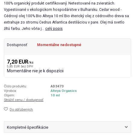
100% organický produkt certifikovaný. Netestované na zvieratách.
Vypestované v ekologickom hospodárstve v Bulharsku. Cedar wood -
Cédrový olej 100% Bio Alteya 10 ml Bio éterický olej z cédrového dreva sa
extrahuje zo stromu Cedrus Atlantica destiláciou v pare. Olej má svetlo
žltú farbu. Jeho vôňa j...
celý popis
Dostupnosť
Momentálne nedostupné
7,20 EUR
/
ks
5,85 EUR
bez DPH
Momentálne nie je k dispozícii
Číslo produktu:
AD3473
Výrobca:
Alteya Organics
Objem:
10 ml
Strážiť cenu / dostupnosť
Do obľúbených
Kompletné špecifikácie